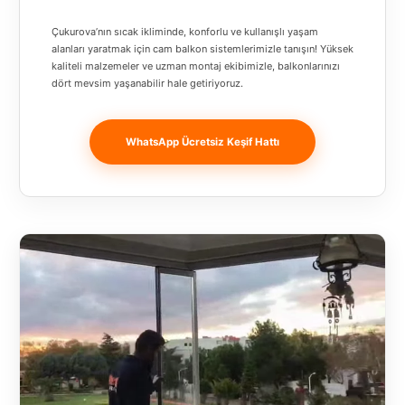
Banja
Çukurova’nın sıcak ikliminde, konforlu ve kullanışlı yaşam
Luka
alanları yaratmak için cam balkon sistemlerimizle tanışın! Yüksek
kaliteli malzemeler ve uzman montaj ekibimizle, balkonlarınızı
Bingöl
dört mevsim yaşanabilir hale getiriyoruz.
Bitlis
WhatsApp Ücretsiz Keşif Hattı
Bosnia and
Herzegovina
București
Bulgaristan
Bursa
Çanakkale
Çekya
Diyarbakır