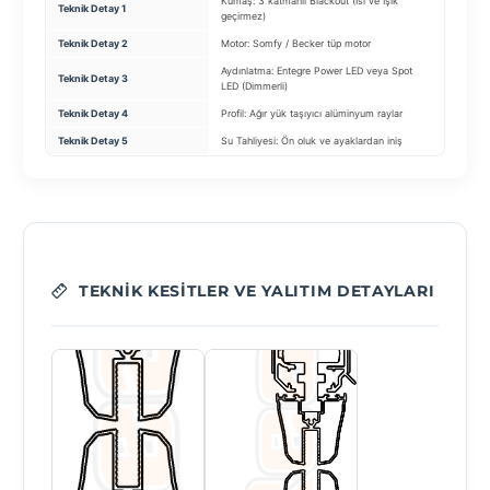
Kumaş: 3 katmanlı Blackout (Isı ve Işık
Teknik Detay 1
Cam Tip
geçirmez)
Teknik Detay 2
Motor: Somfy / Becker tüp motor
Profil: 
Aydınlatma: Entegre Power LED veya Spot
Teknik Detay 3
Tekerlek
LED (Dimmerli)
Teknik Detay 4
Profil: Ağır yük taşıyıcı alüminyum raylar
Kilit: Ç
Teknik Detay 5
Su Tahliyesi: Ön oluk ve ayaklardan iniş
Fitil: Sa
TEKNIK KESITLER VE YALITIM DETAYLARI