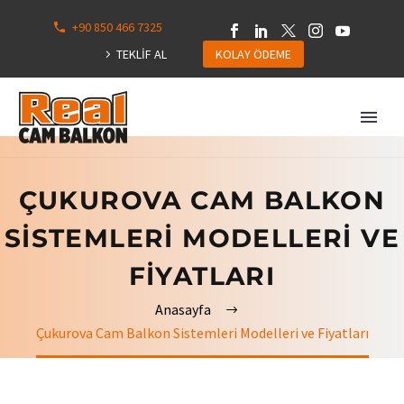
+90 850 466 7325
0
113
TEKLİF AL
KOLAY ÖDEME
Hepsini
Göster
ÇUKUROVA CAM BALKON
SISTEMLERI MODELLERI VE
FIYATLARI
Anasayfa
Çukurova Cam Balkon Sistemleri Modelleri ve Fiyatları