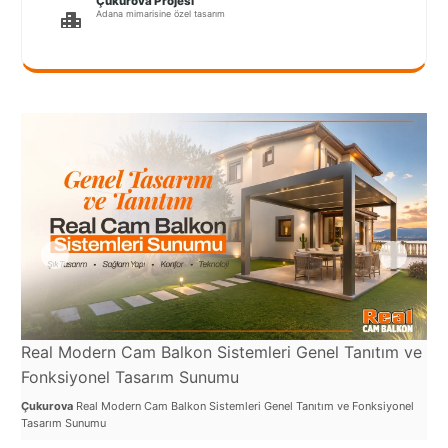
Çukurova Projesi
Port
Adana mimarisine özel tasarım
Coquitlam
Rize
Sakarya
Sarajevo
Sivas
switzerland
Tilburg
Van
Real Modern Cam Balkon Sistemleri Genel Tanıtım ve
Re
Yalova
Fonksiyonel Tasarım Sunumu
Çuk
Çukurova
Real Modern Cam Balkon Sistemleri Genel Tanıtım ve Fonksiyonel
Tasarım Sunumu
VAZGEÇ