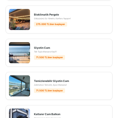
Bioklimatik Pergole
Gökyüzünü Siz Yönetin, Konforu Yaşayın!
275.000 TL’den başlayan
Giyotin Cam
Tek Tuşla Manzara Keyfi!
71.500 TL’den başlayan
Temizlenebilir Giyotin Cam
Zahmetsiz Temizlik, Eşsiz Manzara!
71.500 TL’den başlayan
Katlanır Cam Balkon