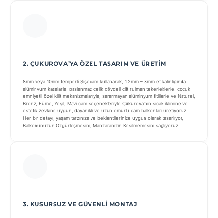
2. ÇUKUROVA’YA ÖZEL TASARIM VE ÜRETIM
8mm veya 10mm temperli Şişecam kullanarak, 1.2mm – 3mm et kalınlığında
alüminyum kasalarla, paslanmaz çelik gövdeli çift rulman tekerleklerle, çocuk
emniyetli özel kilit mekanizmalarıyla, sararmayan alüminyum fitillerle ve Naturel,
Bronz, Füme, Yeşil, Mavi cam seçenekleriyle Çukurova’nın sıcak iklimine ve
estetik zevkine uygun, dayanıklı ve uzun ömürlü cam balkonları üretiyoruz.
Her bir detayı, yaşam tarzınıza ve beklentilerinize uygun olarak tasarlıyor,
Balkonunuzun Özgürleşmesini, Manzaranızın Kesilmemesini sağlıyoruz.
3. KUSURSUZ VE GÜVENLI MONTAJ