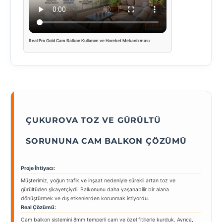
Real Pro Gold Cam Balkon Kullanım ve Hareket Mekanizması
ÇUKUROVA TOZ VE GÜRÜLTÜ
SORUNUNA CAM BALKON ÇÖZÜMÜ
Proje İhtiyacı:
Müşterimiz, yoğun trafik ve inşaat nedeniyle sürekli artan toz ve
gürültüden şikayetçiydi. Balkonunu daha yaşanabilir bir alana
dönüştürmek ve dış etkenlerden korunmak istiyordu.
Real Çözümü:
Cam balkon sistemini 8mm temperli cam ve özel fitillerle kurduk. Ayrıca,