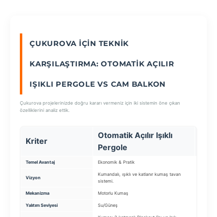
SEÇ
ÇUKUROVA İÇIN TEKNIK
KARŞILAŞTIRMA: OTOMATIK AÇILIR
IŞIKLI PERGOLE VS CAM BALKON
Çukurova projelerinizde doğru kararı vermeniz için iki sistemin öne çıkan
özelliklerini analiz ettik.
Otomatik Açılır Işıklı
Kriter
Cam
Pergole
Temel Avantaj
Ekonomik & Pratik
Ekstra A
Kumandalı, ışıklı ve katlanır kumaş tavan
Balkonun
Vizyon
sistemi.
kapama 
Mekanizma
Motorlu Kumaş
Katlanır
Yalıtım Seviyesi
Su/Güneş
Standart