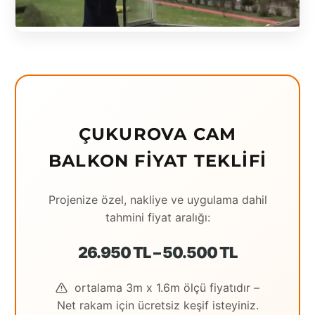
Eching
Edirne
Elazığ
Erzincan
ÇUKUROVA CAM
Erzrum
BALKON FIYAT TEKLIFI
Eskişehir
Gaziantep
Projenize özel, nakliye ve uygulama dahil
tahmini fiyat aralığı:
Giresun
Hatay
26.950 TL – 50.500 TL
Houston
ortalama 3m x 1.6m ölçü fiyatıdır –
Net rakam için ücretsiz keşif isteyiniz.
İstanbul