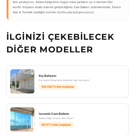
fark yaratıyoruz. Adana bölgesinin özgün hava şartlarını ve 4 mevsim lüks
konfor ihtiyacını analiz ederek geliştirdiğimiz Cam Balkon sistemlerimizle, Ekstra
Alan & Temizlik özelliğini evinizin konforuyla buluşturuyoruz.
İLGINIZI ÇEKEBILECEK
DIĞER MODELLER
Kış Bahçesi
Kışı Keyfe Dönüştürün, Bahçeniz Hep Yaz Kalsın!
104.500 TL’den başlayan
Isıcamlı Cam Balkon
Balkon Değil, Evinizin Yeni Odası!
39.171 TL’den başlayan