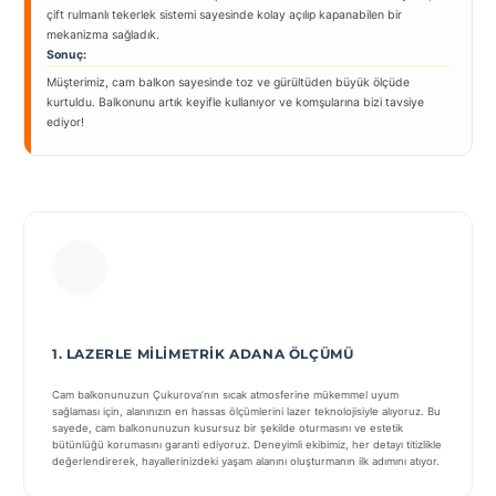
çift rulmanlı tekerlek sistemi sayesinde kolay açılıp kapanabilen bir
mekanizma sağladık.
Sonuç:
Müşterimiz, cam balkon sayesinde toz ve gürültüden büyük ölçüde
kurtuldu. Balkonunu artık keyifle kullanıyor ve komşularına bizi tavsiye
ediyor!
1. LAZERLE MILIMETRIK ADANA ÖLÇÜMÜ
Cam balkonunuzun Çukurova’nın sıcak atmosferine mükemmel uyum
sağlaması için, alanınızın en hassas ölçümlerini lazer teknolojisiyle alıyoruz. Bu
sayede, cam balkonunuzun kusursuz bir şekilde oturmasını ve estetik
bütünlüğü korumasını garanti ediyoruz. Deneyimli ekibimiz, her detayı titizlikle
değerlendirerek, hayallerinizdeki yaşam alanını oluşturmanın ilk adımını atıyor.