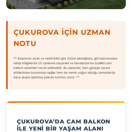
States
ÇUKUROVA İÇIN UZMAN
NOTU
Tüm
Şehirler
** Adana’nın sıcak ve nemli iklimi göz önüne alındığında, göl manzarasına
Adana
sahip bölgelerde UV ışınlarına dayanıklı ve havalandırma özellikli cam
balkon sistemleri tercih edilmelidir. Bu sistemler, hem güneşin zararlı
etkilerinden korunmayı sağlar hem de nemin yoğun olduğu zamanlarda
Adıyaman
hava akışını optimize ederek konforu artırır. **
Afyonkarahisar
Antalya
Aydın
ÇUKUROVA’DA CAM BALKON
Balıkesir
ILE YENI BIR YAŞAM ALANI