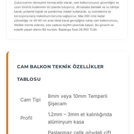
Çukurova’nın deneyimli montaj ekibi olarak, cam balkonunuzun güvenliğini ve
uzun ömürlü kullanımını ön planda tutuyoruz. Alt kasada damlalık ve su tahliye
kanalı, poliamid kapak ve paslanmaz vidalar kullanarak, su sızıntılarına ve
korozyona karşı maksimum koruma sağlıyoruz. Max 260 cm’e kadar
yüksekliğe ve 40-65 cm arası ideal kanat genişliğine sahip cam balkonunuzu,
titizlikle monte ederek, size sadece keyfini çıkarmak kalıyor. Bu güvenli ve
estetik yaşam alanını Biz kurduk. Başlangıç fiyatı 26.950 TL’dir.
CAM BALKON TEKNIK ÖZELLIKLER
TABLOSU
8mm veya 10mm Temperli
Cam Tipi
Şişecam
1.2mm – 3mm et kalınlığında
Profil
alüminyum kasa
Paslanmaz çelik gövdeli çift