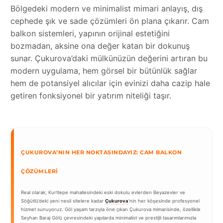
Bölgedeki modern ve minimalist mimari anlayış, dış
cephede şık ve sade çözümleri ön plana çıkarır. Cam
balkon sistemleri, yapının orijinal estetiğini
bozmadan, aksine ona değer katan bir dokunuş
sunar. Çukurova’daki mülkünüzün değerini artıran bu
modern uygulama, hem görsel bir bütünlük sağlar
hem de potansiyel alıcılar için evinizi daha cazip hale
getiren fonksiyonel bir yatırım niteliği taşır.
ÇUKUROVA’NIN HER NOKTASINDAYIZ: CAM BALKON
ÇÖZÜMLERI
Real olarak; Kurttepe mahallesindeki eski dokulu evlerden Beyazevler ve
Söğütlü’deki yeni nesil sitelere kadar
Çukurova
‘nin her köşesinde profesyonel
hizmet sunuyoruz. Göl yaşam tarzıyla öne çıkan Çukurova mimarisinde, özellikle
Seyhan Baraj Gölü çevresindeki yapılarda minimalist ve prestijli tasarımlarımızla