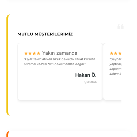
MUTLU MÜŞTERILERIMIZ
Yakın zamanda
Y
“Fiyat teklifi alırken biraz bekledik fakat kurulan
“Seyhan Baraj Gölü
sistemin kalitesi tüm beklememize değdi.”
yaptırdığım cam b
kapanmadı. Akşamla
Hakan Ö.
kahve keyfi yapma
Çukurova