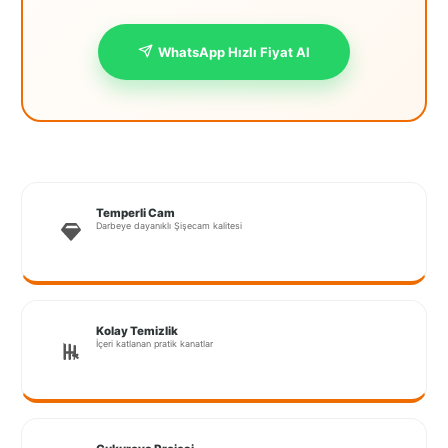
İstanbul
WhatsApp Hızlı Fiyat Al
Anadolu
İstanbul
Avrupa
İzmir
Kırklareli
Temperli Cam
Darbeye dayanıklı Şişecam kalitesi
Kocaeli
Lubrza
Manisa
Kolay Temizlik
İçeri katlanan pratik kanatlar
Muğla
Muş