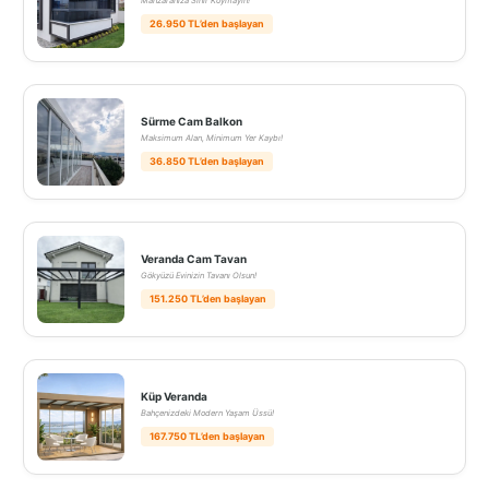
Manzaranıza Sınır Koymayın!
26.950 TL’den başlayan
Sürme Cam Balkon
Maksimum Alan, Minimum Yer Kaybı!
36.850 TL’den başlayan
Veranda Cam Tavan
Gökyüzü Evinizin Tavanı Olsun!
151.250 TL’den başlayan
Küp Veranda
Bahçenizdeki Modern Yaşam Üssü!
167.750 TL’den başlayan