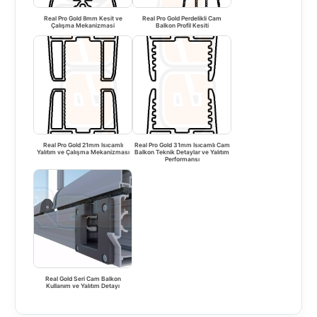
Real Pro Gold 8mm Kesit ve
Real Pro Gold Perdelikli Cam
Çalışma Mekanizmasi
Balkon Profil Kesiti
Real Pro Gold 21mm Isıcamlı
Real Pro Gold 31mm Isıcamlı Cam
Yalıtım ve Çalışma Mekanizması
Balkon Teknik Detaylar ve Yalıtım
Performansı
Real Gold Seri Cam Balkon
Kullanım ve Yalıtım Detayı