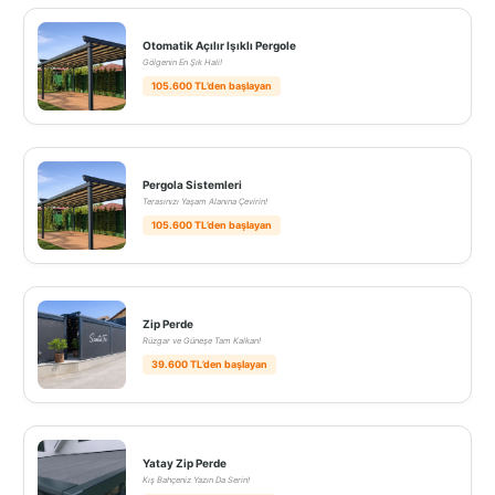
Otomatik Açılır Işıklı Pergole
Gölgenin En Şık Hali!
105.600 TL’den başlayan
Pergola Sistemleri
Terasınızı Yaşam Alanına Çevirin!
105.600 TL’den başlayan
Zip Perde
Rüzgar ve Güneşe Tam Kalkan!
39.600 TL’den başlayan
Yatay Zip Perde
Kış Bahçeniz Yazın Da Serin!