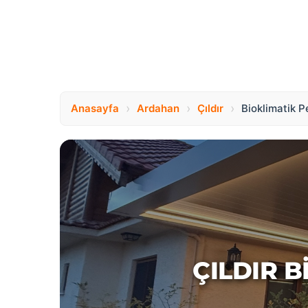
›
›
›
Anasayfa
Ardahan
Çıldır
Bioklimatik P
ÇILDIR 