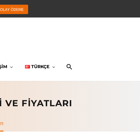
OLAY ÖDEME
ŞİM
TÜRKÇE
 VE FIYATLARI
rı