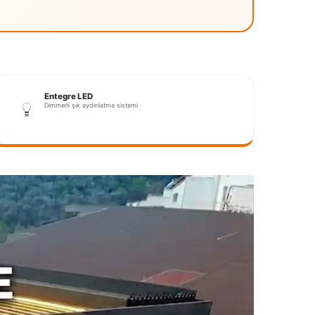
Entegre LED
Dimmerli şık aydınlatma sistemi