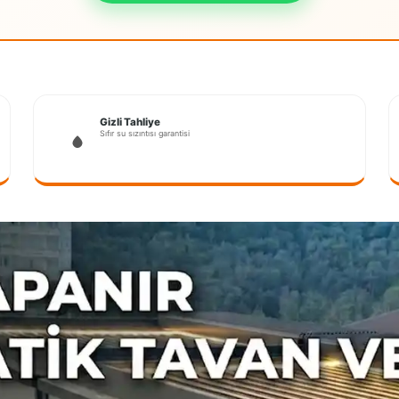
Gizli Tahliye
Sıfır su sızıntısı garantisi