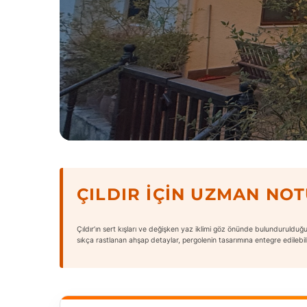
ÇILDIR İÇIN UZMAN NO
Çıldır’ın sert kışları ve değişken yaz iklimi göz önünde bulundurulduğun
sıkça rastlanan ahşap detaylar, pergolenin tasarımına entegre edilebili