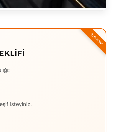
EKLIFI
lığı:
şif isteyiniz.