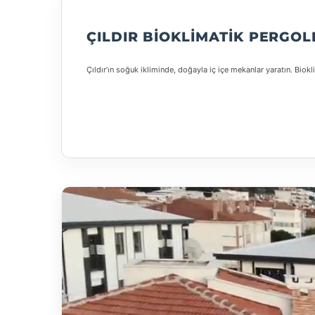
ÇILDIR BIOKLIMATIK PERGOL
Çıldır’ın soğuk ikliminde, doğayla iç içe mekanlar yaratın. Biok