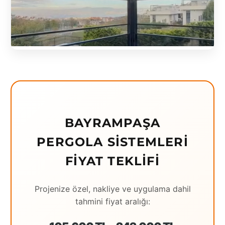
Eching
Edirne
Elazığ
Erzincan
Erzrum
Eskişehir
BAYRAMPAŞA
Gaziantep
PERGOLA SISTEMLERI
Giresun
FIYAT TEKLIFI
Hatay
Projenize özel, nakliye ve uygulama dahil
Houston
tahmini fiyat aralığı:
İstanbul