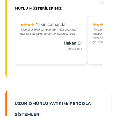
MUTLU MÜŞTERILERIMIZ
Yakın zamanda
Y
“Montaj ekibi biraz yoğundu, 1 gün gecikmeli
“Forum İstanbuldak
geldiler ama işçilik gerçekten kusursuz oldu.”
kapanır pergola y
hemen kapatıyoruz,
Hakan Ö.
gibi rahat ediyor.”
Bayrampaşa
UZUN ÖMÜRLÜ YATIRIM: PERGOLA
SISTEMLERI