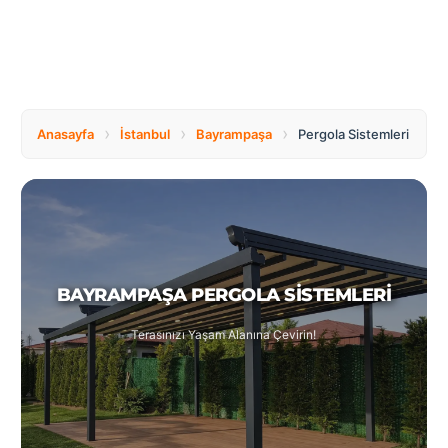
Tüm
Bosnia
Ülkeler
and
Herzegovina
Türkçe
Bulgaria
Canada
›
›
›
Anasayfa
İstanbul
Bayrampaşa
Pergola Sistemleri
Czech
Netherlands
Republic
BAYRAMPAŞA PERGOLA SISTEMLERI
Poland
Romania
Terasınızı Yaşam Alanına Çevirin!
Switzerland
Turkey
United