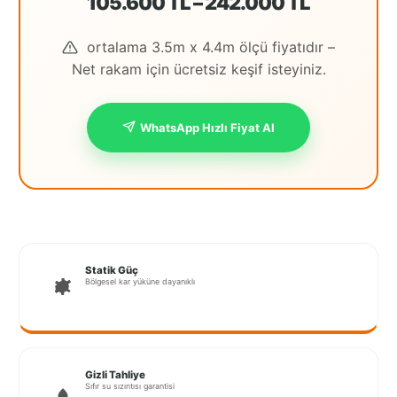
105.600 TL – 242.000 TL
İstanbul
ortalama 3.5m x 4.4m ölçü fiyatıdır –
Anadolu
Net rakam için ücretsiz keşif isteyiniz.
İstanbul
Avrupa
WhatsApp Hızlı Fiyat Al
İzmir
Kırklareli
Kocaeli
Lubrza
Statik Güç
Bölgesel kar yüküne dayanıklı
Manisa
Muğla
Muş
Gizli Tahliye
Sıfır su sızıntısı garantisi