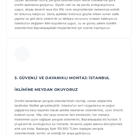
Ölçüler alındıktan sonra, pergola sistemlerimizin teknik özelliklerine göre
üretim aşamasına geçiyoruz. Giyotin cam ve zip perde entegrasyonuna
uygun, ahşap desenli veya düz RAL renk seçenekleriyle mekanınıza estetik
bir dokunuş katıyoruz. Geniş açıklıkları kolonsuz geçme imkanı sunan statik
yapımız ve gizli dere sistemi ile su tahliyesi sorununu ortadan kaldırıyoruz.
İstanbul’un değişken iklim koşullarına uygun, su ve güneş yalıtımı özellikli
sistemlerimizi Bayrampaşa’daki müşterilerimiz için özenle hazırlıyoruz.
3. GÜVENLI VE DAYANIKLI MONTAJ: İSTANBUL
İKLIMINE MEYDAN OKUYORUZ
Üretimi tamamlanan pergola sistemlerimizin montajı, uzman ekiplerimiz
tarafından titizlikle gerçekleştirilir. İstanbul’un sert rüzgarlarına ve yoğun
yağışlarına karşı dayanıklı olacak şekilde tasarlanan sistemlerimiz, uzun ömürlü
kullanım sunar. Villa, otel veya restoran fark etmeksizin, her mekana
mükemmel uyum sağlayan pergola sistemlerini, Bayrampaşa’da biz kurduk. 5
yıl garanti ile sunduğumuz bu hizmetle, terasınızı yaşam alanına dönüştürmek
artık çok kolay. Başlangıç fiyatı 105.600 TL’den başlayan pergola
sistemlerimizle, konfor ve estetiği bir araya getiriyoruz.