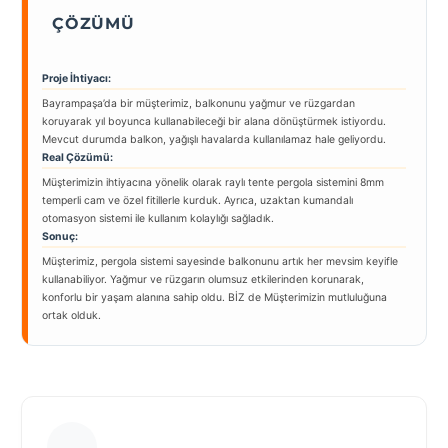
ÇÖZÜMÜ
Proje İhtiyacı:
Bayrampaşa’da bir müşterimiz, balkonunu yağmur ve rüzgardan
koruyarak yıl boyunca kullanabileceği bir alana dönüştürmek istiyordu.
Mevcut durumda balkon, yağışlı havalarda kullanılamaz hale geliyordu.
Real Çözümü:
Müşterimizin ihtiyacına yönelik olarak raylı tente pergola sistemini 8mm
temperli cam ve özel fitillerle kurduk. Ayrıca, uzaktan kumandalı
otomasyon sistemi ile kullanım kolaylığı sağladık.
Sonuç:
Müşterimiz, pergola sistemi sayesinde balkonunu artık her mevsim keyifle
kullanabiliyor. Yağmur ve rüzgarın olumsuz etkilerinden korunarak,
konforlu bir yaşam alanına sahip oldu. BİZ de Müşterimizin mutluluğuna
ortak olduk.