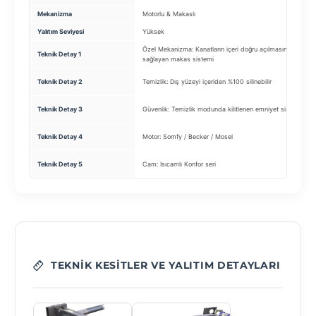
Mekanizma
Motorlu & Makaslı
Yalıtım Seviyesi
Yüksek
Özel Mekanizma: Kanatların içeri doğru açılmasını
Teknik Detay 1
sağlayan makas sistemi
Teknik Detay 2
Temizlik: Dış yüzeyi içeriden %100 silinebilir
Teknik Detay 3
Güvenlik: Temizlik modunda kilitlenen emniyet sistemi
Teknik Detay 4
Motor: Somfy / Becker / Mosel
Teknik Detay 5
Cam: Isıcamlı Konfor seri
TEKNIK KESITLER VE YALITIM DETAYLARI