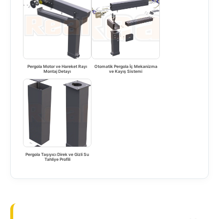
Pergola Motor ve Hareket Rayı
Otomatik Pergola İç Mekanizma
Montaj Detayı
ve Kayış Sistemi
Pergola Taşıyıcı Direk ve Gizli Su
Tahliye Profili