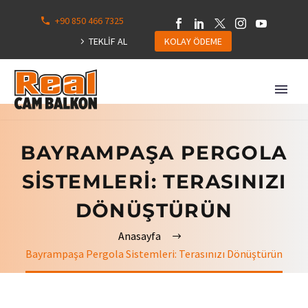
+90 850 466 7325
0
113
TEKLİF AL
KOLAY ÖDEME
Hepsini
Göster
BAYRAMPAŞA PERGOLA
SISTEMLERI: TERASINIZI
DÖNÜŞTÜRÜN
Anasayfa
Bayrampaşa Pergola Sistemleri: Terasınızı Dönüştürün