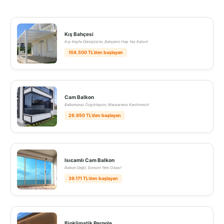
Kış Bahçesi
Kışı Keyfe Dönüştürün, Bahçeniz Hep Yaz Kalsın!
104.500 TL’den başlayan
Cam Balkon
Balkonunuz Özgürleşsin, Manzaranız Kesilmesin!
26.950 TL’den başlayan
Isıcamlı Cam Balkon
Balkon Değil, Evinizin Yeni Odası!
39.171 TL’den başlayan
Bioklimatik Pergole