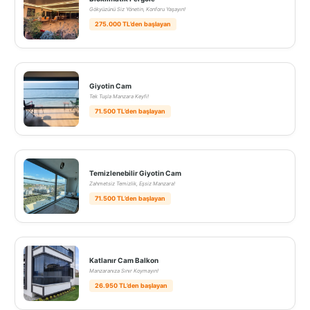
Gökyüzünü Siz Yönetin, Konforu Yaşayın!
275.000 TL’den başlayan
Giyotin Cam
Tek Tuşla Manzara Keyfi!
71.500 TL’den başlayan
Temizlenebilir Giyotin Cam
Zahmetsiz Temizlik, Eşsiz Manzara!
71.500 TL’den başlayan
Katlanır Cam Balkon
Manzaranıza Sınır Koymayın!
26.950 TL’den başlayan