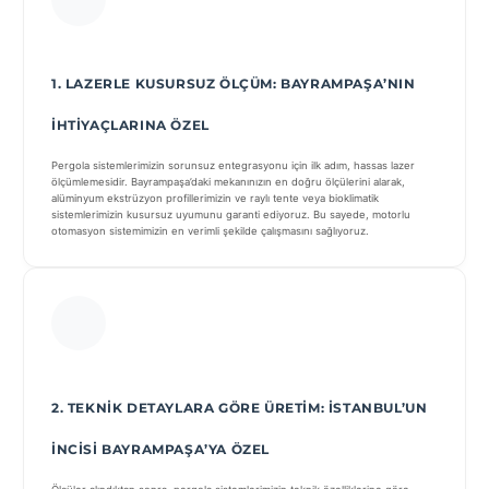
1. LAZERLE KUSURSUZ ÖLÇÜM: BAYRAMPAŞA’NIN
İHTIYAÇLARINA ÖZEL
Pergola sistemlerimizin sorunsuz entegrasyonu için ilk adım, hassas lazer
ölçümlemesidir. Bayrampaşa’daki mekanınızın en doğru ölçülerini alarak,
alüminyum ekstrüzyon profillerimizin ve raylı tente veya bioklimatik
sistemlerimizin kusursuz uyumunu garanti ediyoruz. Bu sayede, motorlu
otomasyon sistemimizin en verimli şekilde çalışmasını sağlıyoruz.
2. TEKNIK DETAYLARA GÖRE ÜRETIM: İSTANBUL’UN
İNCISI BAYRAMPAŞA’YA ÖZEL