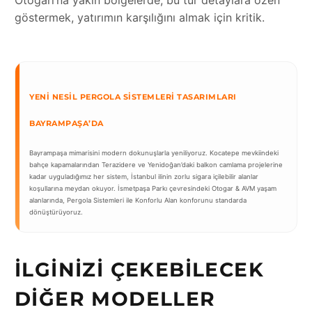
Otogarı’na yakın bölgelerde, bu tür detaylara özen
göstermek, yatırımın karşılığını almak için kritik.
YENI NESIL PERGOLA SISTEMLERI TASARIMLARI
BAYRAMPAŞA’DA
Bayrampaşa mimarisini modern dokunuşlarla yeniliyoruz. Kocatepe mevkiindeki
bahçe kapamalarından Terazidere ve Yenidoğan’daki balkon camlama projelerine
kadar uyguladığımız her sistem, İstanbul ilinin zorlu sigara içilebilir alanlar
koşullarına meydan okuyor. İsmetpaşa Parkı çevresindeki Otogar & AVM yaşam
alanlarında, Pergola Sistemleri ile Konforlu Alan konforunu standarda
dönüştürüyoruz.
İLGINIZI ÇEKEBILECEK
DIĞER MODELLER