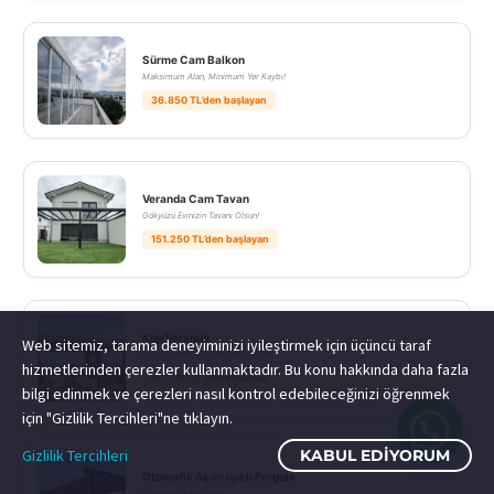
Sürme Cam Balkon
Maksimum Alan, Minimum Yer Kaybı!
36.850 TL’den başlayan
Veranda Cam Tavan
Gökyüzü Evinizin Tavanı Olsun!
151.250 TL’den başlayan
Küp Veranda
Web sitemiz, tarama deneyiminizi iyileştirmek için üçüncü taraf
Bahçenizdeki Modern Yaşam Üssü!
hizmetlerinden çerezler kullanmaktadır. Bu konu hakkında daha fazla
167.750 TL’den başlayan
bilgi edinmek ve çerezleri nasıl kontrol edebileceğinizi öğrenmek
için "Gizlilik Tercihleri"ne tıklayın.
Gizlilik Tercihleri
KABUL EDIYORUM
Otomatik Açılır Işıklı Pergole
Gölgenin En Şık Hali!