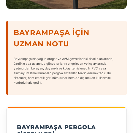
States
BAYRAMPAŞA İÇIN
UZMAN NOTU
Tüm
Şehirler
Bayrampaşa’nın yoğun otogar ve AVM çevresindeki ticari alanlarında,
Adana
özellikle yaz aylarında güneş ışınlarını engelleyen ve kış aylarında
yağmurdan koruyan, dayanıklı ve kolay temizlenebilir PVC veya
alüminyum lamel kullanılan pergola sistemleri tercih edilmektedir. Bu
Adıyaman
sistemler, hem estetik görünüm sunar hem de dış mekan kullanımını
konforlu hale getirir.
Afyonkarahisar
Antalya
Aydın
Balıkesir
BAYRAMPAŞA PERGOLA