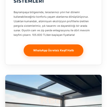
SISTEMLERI
Banja
Luka
Bayrampaşa bölgesinde, teraslarınızı yılın her dönemi
kullanabileceğiniz konforlu yaşam alanlarına dönüştürüyoruz.
Bingöl
Uzaktan kumandalı, alüminyum ekstrüzyon profillerle üretilen
pergola sistemlerimiz, şık tasarımı ve dayanıklılığı bir arada
Bitlis
sunar. Giyotin cam ve zip perde entegrasyonu ile dört mevsim
keyfini çıkarın. 105.600 TL’den başlayan fiyatlarla!
Bosnia and
Herzegovina
WhatsApp Ücretsiz Keşif Hattı
București
Bulgaristan
Bursa
Çanakkale
Çekya
Diyarbakır