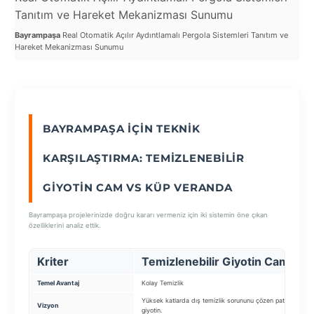
Tanıtım ve Hareket Mekanizması Sunumu
ve
Bayrampaşa
Real Otomatik Açılır Aydıntlamalı Pergola Sistemleri Tanıtım ve
Bay
SEÇ
Hareket Mekanizması Sunumu
Sist
BAYRAMPAŞA İÇIN TEKNIK
KARŞILAŞTIRMA: TEMIZLENEBILIR
GIYOTIN CAM VS KÜP VERANDA
Bayrampaşa projelerinizde doğru kararı vermeniz için iki sistemin öne çıkan
özelliklerini analiz ettik.
Kriter
Temizlenebilir Giyotin Cam
Temel Avantaj
Kolay Temizlik
Yüksek katlarda dış temizlik sorununu çözen patentli
Vizyon
giyotin.