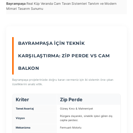
Bayrampaşa
Real Küp Veranda Cam Tavan Sistemleri Tanıtım ve Modern
Bay
Mimari Tasarım Sunumu
Tav
SEÇ
BAYRAMPAŞA İÇIN TEKNIK
KARŞILAŞTIRMA: ZIP PERDE VS CAM
BALKON
Bayrampaşa projelerinizde doğru kararı vermeniz için iki sistemin öne çıkan
özelliklerini analiz ettik.
Kriter
Zip Perde
Ca
Temel Avantaj
Güneş Kırıcı & Mahremiyet
Ekstra
Rüzgara dayanıklı, sineklik işlevi gören dış
Balkon
Vizyon
cephe perdesi.
kapam
Mekanizma
Fermuarlı Motorlu
Katlan