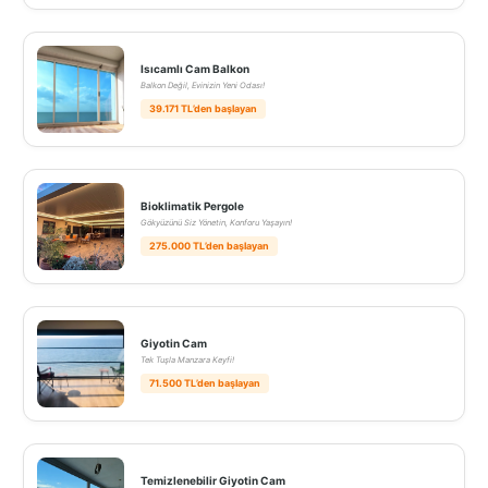
Isıcamlı Cam Balkon
Balkon Değil, Evinizin Yeni Odası!
39.171 TL’den başlayan
Bioklimatik Pergole
Gökyüzünü Siz Yönetin, Konforu Yaşayın!
275.000 TL’den başlayan
Giyotin Cam
Tek Tuşla Manzara Keyfi!
71.500 TL’den başlayan
Temizlenebilir Giyotin Cam