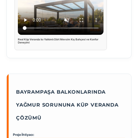
Real Küp Veranda Isı Yalıtımlı Dört Mevsim Kış Bahçesi ve Konfor
Deneyimi
BAYRAMPAŞA BALKONLARINDA
YAĞMUR SORUNUNA KÜP VERANDA
ÇÖZÜMÜ
Proje İhtiyacı: