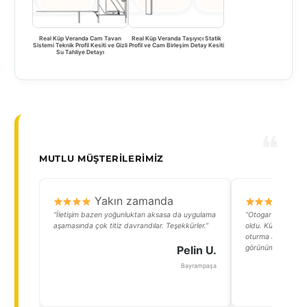
Real Küp Veranda Cam Tavan
Real Küp Veranda Taşıyıcı Statik
Sistemi Teknik Profil Kesiti ve Gizli
Profil ve Cam Birleşim Detay Kesiti
Su Tahliye Detayı
MUTLU MÜŞTERILERIMIZ
Yakın zamanda
Y
“İletişim bazen yoğunluktan aksasa da uygulama
“Otogar yakınındak
aşamasında çok titiz davrandılar. Teşekkürler.”
oldu. Küp Veranda
oturma alanı yara
Pelin U.
görünümünü modern
Bayrampaşa