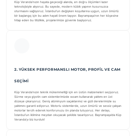
Küp Veranda’nızın hayata geçeceği alanda, en doğru ölçümleri lazer
teknolojisiyle alıyoruz. Bu sayede, modern kübik yapının kusursuzca
oturmasını sağlıyoruz. İstanbul’un değişken koşullarına uygun, uzun ömürlü
bir başlangıç için bu adım hayati önem taşıyor. Bayrampaşa’nın her köşesine
hitap eden bu titizlikle, projelerimize güvenle başlıyoruz.
2. YÜKSEK PERFORMANSLI MOTOR, PROFIL VE CAM
SEÇIMI
Küp Veranda’nızın teknik mükemmelliği için en üstün malzemeleri seçiyoruz.
Sürme veya giyotin cam sistemlerimizde ısıcam kullanarak yalıtımı en üst
düzeye çıkarıyoruz. Geniş alüminyum saçaklarımız ve gizli derelerimizle su
yalıtımını garanti ediyoruz. Motorlu sistemlerde, uzun ömürlü ve sessiz çalışan
motorlar tercih ederek konforunuzu ön planda tutuyoruz. Her detayı,
İstanbul’un iklimine meydan okuyacak şekilde tasarlıyoruz. Bayrampaşa’da Küp
Veranda’yı biz kurduk!