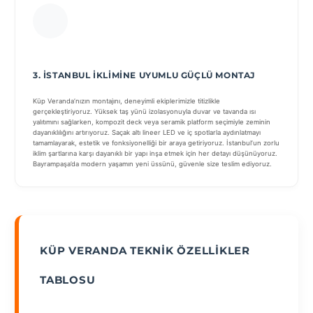
3. İSTANBUL İKLIMINE UYUMLU GÜÇLÜ MONTAJ
Küp Veranda’nızın montajını, deneyimli ekiplerimizle titizlikle
gerçekleştiriyoruz. Yüksek taş yünü izolasyonuyla duvar ve tavanda ısı
yalıtımını sağlarken, kompozit deck veya seramik platform seçimiyle zeminin
dayanıklılığını artırıyoruz. Saçak altı lineer LED ve iç spotlarla aydınlatmayı
tamamlayarak, estetik ve fonksiyonelliği bir araya getiriyoruz. İstanbul’un zorlu
iklim şartlarına karşı dayanıklı bir yapı inşa etmek için her detayı düşünüyoruz.
Bayrampaşa’da modern yaşamın yeni üssünü, güvenle size teslim ediyoruz.
KÜP VERANDA TEKNIK ÖZELLIKLER
TABLOSU