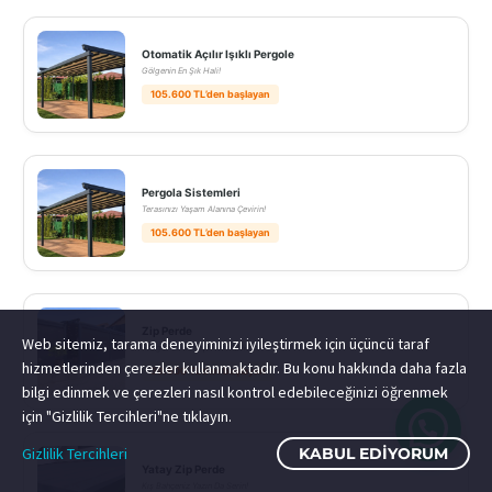
Otomatik Açılır Işıklı Pergole
Gölgenin En Şık Hali!
105.600 TL’den başlayan
Pergola Sistemleri
Terasınızı Yaşam Alanına Çevirin!
105.600 TL’den başlayan
Zip Perde
Web sitemiz, tarama deneyiminizi iyileştirmek için üçüncü taraf
Rüzgar ve Güneşe Tam Kalkan!
hizmetlerinden çerezler kullanmaktadır. Bu konu hakkında daha fazla
39.600 TL’den başlayan
bilgi edinmek ve çerezleri nasıl kontrol edebileceğinizi öğrenmek
için "Gizlilik Tercihleri"ne tıklayın.
Gizlilik Tercihleri
KABUL EDIYORUM
Yatay Zip Perde
Kış Bahçeniz Yazın Da Serin!