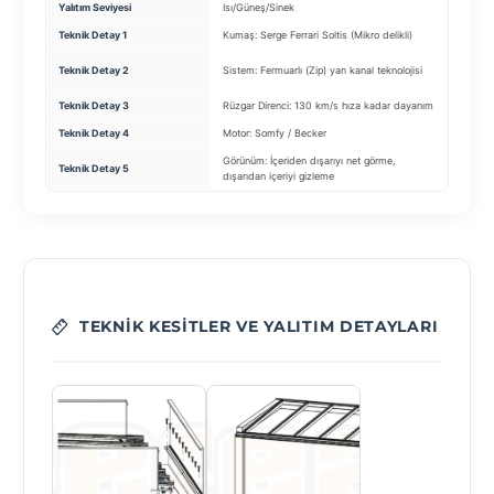
Yalıtım Seviyesi
Isı/Güneş/Sinek
Standa
Teknik Detay 1
Kumaş: Serge Ferrari Soltis (Mikro delikli)
Cam T
Profil
Teknik Detay 2
Sistem: Fermuarlı (Zip) yan kanal teknolojisi
kasa
Teknik Detay 3
Rüzgar Direnci: 130 km/s hıza kadar dayanım
Tekerl
Teknik Detay 4
Motor: Somfy / Becker
Kilit:
Görünüm: İçeriden dışarıyı net görme,
Teknik Detay 5
Fitil:
dışarıdan içeriyi gizleme
TEKNIK KESITLER VE YALITIM DETAYLARI