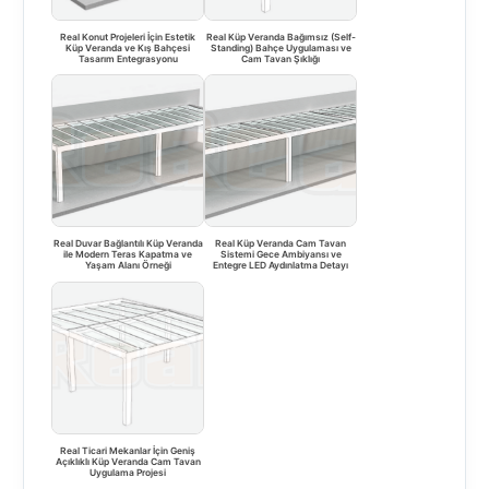
Real Konut Projeleri İçin Estetik
Real Küp Veranda Bağımsız (Self-
Küp Veranda ve Kış Bahçesi
Standing) Bahçe Uygulaması ve
Tasarım Entegrasyonu
Cam Tavan Şıklığı
Real Duvar Bağlantılı Küp Veranda
Real Küp Veranda Cam Tavan
ile Modern Teras Kapatma ve
Sistemi Gece Ambiyansı ve
Yaşam Alanı Örneği
Entegre LED Aydınlatma Detayı
Real Ticari Mekanlar İçin Geniş
Açıklıklı Küp Veranda Cam Tavan
Uygulama Projesi