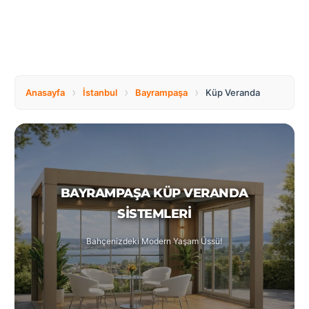
Tüm
Bosnia
Ülkeler
and
Herzegovina
Türkçe
Bulgaria
Canada
›
›
›
Anasayfa
İstanbul
Bayrampaşa
Küp Veranda
Czech
Netherlands
Republic
BAYRAMPAŞA KÜP VERANDA
Poland
Romania
SISTEMLERI
Bahçenizdeki Modern Yaşam Üssü!
Switzerland
Turkey
United