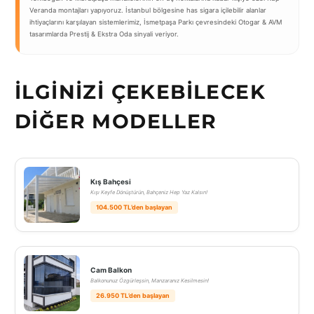
Veranda montajları yapıyoruz. İstanbul bölgesine has sigara içilebilir alanlar
ihtiyaçlarını karşılayan sistemlerimiz, İsmetpaşa Parkı çevresindeki Otogar & AVM
tasarımlarda Prestij & Ekstra Oda sinyali veriyor.
İLGINIZI ÇEKEBILECEK
DIĞER MODELLER
Kış Bahçesi
Kışı Keyfe Dönüştürün, Bahçeniz Hep Yaz Kalsın!
104.500 TL’den başlayan
Cam Balkon
Balkonunuz Özgürleşsin, Manzaranız Kesilmesin!
26.950 TL’den başlayan