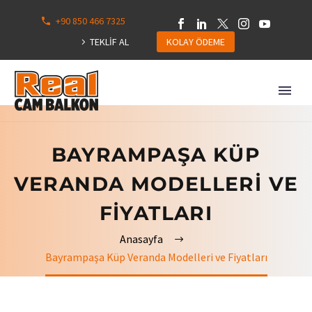
+90 850 466 7325
0
113
TEKLİF AL
KOLAY ÖDEME
Hepsini
Göster
BAYRAMPAŞA KÜP
VERANDA MODELLERI VE
FIYATLARI
Anasayfa
Bayrampaşa Küp Veranda Modelleri ve Fiyatları