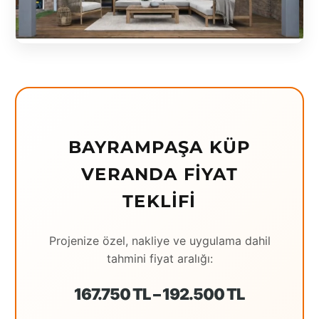
Eching
Edirne
Elazığ
Erzincan
Erzrum
BAYRAMPAŞA KÜP
Eskişehir
VERANDA FIYAT
Gaziantep
TEKLIFI
Giresun
Projenize özel, nakliye ve uygulama dahil
Hatay
tahmini fiyat aralığı:
Houston
167.750 TL – 192.500 TL
İstanbul