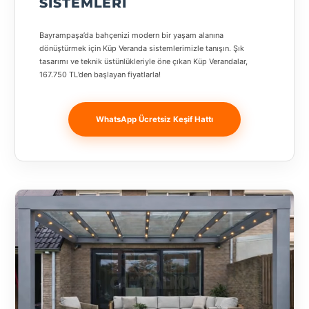
SISTEMLERI
Banja
Luka
Bayrampaşa’da bahçenizi modern bir yaşam alanına
dönüştürmek için Küp Veranda sistemlerimizle tanışın. Şık
Bingöl
tasarımı ve teknik üstünlükleriyle öne çıkan Küp Verandalar,
167.750 TL’den başlayan fiyatlarla!
Bitlis
Bosnia and
WhatsApp Ücretsiz Keşif Hattı
Herzegovina
București
Bulgaristan
Bursa
Çanakkale
Çekya
Diyarbakır