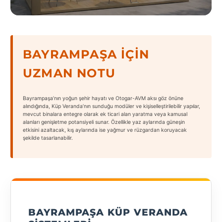
States
BAYRAMPAŞA İÇIN
UZMAN NOTU
Tüm
Şehirler
Bayrampaşa’nın yoğun şehir hayatı ve Otogar-AVM aksı göz önüne
Adana
alındığında, Küp Veranda’nın sunduğu modüler ve kişiselleştirilebilir yapılar,
mevcut binalara entegre olarak ek ticari alan yaratma veya kamusal
alanları genişletme potansiyeli sunar. Özellikle yaz aylarında güneşin
Adıyaman
etkisini azaltacak, kış aylarında ise yağmur ve rüzgardan koruyacak
şekilde tasarlanabilir.
Afyonkarahisar
Antalya
Aydın
Balıkesir
BAYRAMPAŞA KÜP VERANDA