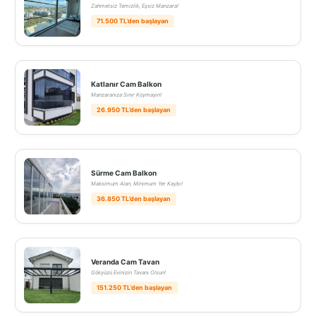
Zahmetsiz Temizlik, Eşsiz Manzara!
71.500 TL’den başlayan
Katlanır Cam Balkon
Manzaranıza Sınır Koymayın!
26.950 TL’den başlayan
Sürme Cam Balkon
Maksimum Alan, Minimum Yer Kaybı!
36.850 TL’den başlayan
Veranda Cam Tavan
Gökyüzü Evinizin Tavanı Olsun!
151.250 TL’den başlayan