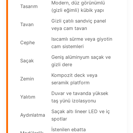
Modern, düz görünümlü
Tasarım
(gizli eğimli) kübik yapı
Gizli çatılı sandviç panel
Tavan
veya cam tavan
Isıcamlı sürme veya giyotin
Cephe
cam sistemleri
Geniş alüminyum saçak ve
Saçak
gizli dere
Kompozit deck veya
Zemin
seramik platform
Duvar ve tavanda yüksek
Yalıtım
taş yünü izolasyonu
Saçak altı lineer LED ve iç
Aydınlatma
spotlar
İstenilen ebatta