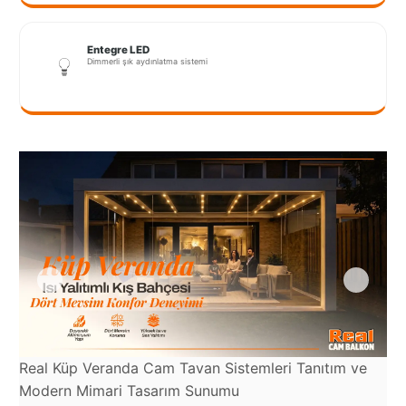
Port
Coquitlam
Entegre LED
Dimmerli şık aydınlatma sistemi
Rize
Sakarya
Sarajevo
Sivas
switzerland
Tilburg
Van
Yalova
Real Küp Veranda Cam Tavan Sistemleri Tanıtım ve
Re
Modern Mimari Tasarım Sunumu
Şe
VAZGEÇ