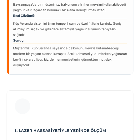
Bayrampaşa’da bir müşterimiz, balkonunu yılın her mevsimi kullanabileceği,
yağmur ve rüzgardan korunaklı bir alana dönüştürmek istedi.
Real Çözümü:
Küp Veranda sistemini 8mm temperli cam ve özel fitillerle kurduk. Geniş
alüminyum saçak ve gizli dere sistemiyle yağmur suyunun tahliyesini
sağladık.
Sonuç:
Müşterimiz, Küp Veranda sayesinde balkonunu keyifle kullanabileceği
modern bir yaşam alanına kavuştu. Artık kahvesini yudumlarken yağmurun
keyfini çıkarabiliyor, biz de memnuniyetlerini görmekten mutluluk
duyuyoruz.
1. LAZER HASSASIYETIYLE YERINDE ÖLÇÜM