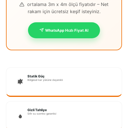
ortalama 3m x 4m ölçü fiyatıdır – Net
İstanbul
rakam için ücretsiz keşif isteyiniz.
Anadolu
İstanbul
WhatsApp Hızlı Fiyat Al
Avrupa
İzmir
Kırklareli
Kocaeli
Statik Güç
Bölgesel kar yüküne dayanıklı
Lubrza
Manisa
Muğla
Gizli Tahliye
Sıfır su sızıntısı garantisi
Muş