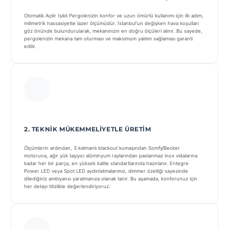
Otomatik Açılır Işıklı Pergolenizin konfor ve uzun ömürlü kullanımı için ilk adım,
milimetrik hassasiyette lazer ölçümüdür. İstanbul’un değişken hava koşulları
göz önünde bulundurularak, mekanınızın en doğru ölçüleri alınır. Bu sayede,
pergolenizin mekana tam oturması ve maksimum yalıtım sağlaması garanti
edilir.
2. TEKNIK MÜKEMMELIYETLE ÜRETIM
Ölçümlerin ardından, 3 katmanlı blackout kumaşından Somfy/Becker
motoruna, ağır yük taşıyıcı alüminyum raylarından paslanmaz inox vidalarına
kadar her bir parça, en yüksek kalite standartlarında hazırlanır. Entegre
Power LED veya Spot LED aydınlatmalarımız, dimmer özelliği sayesinde
dilediğiniz ambiyansı yaratmanıza olanak tanır. Bu aşamada, konforunuz için
her detayı titizlikle değerlendiriyoruz.