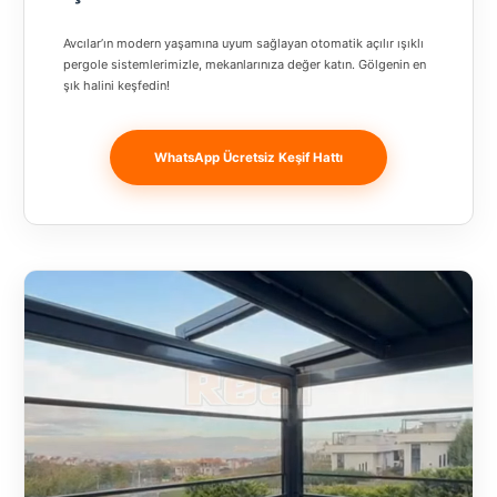
Banja
Luka
Avcılar’ın modern yaşamına uyum sağlayan otomatik açılır ışıklı
pergole sistemlerimizle, mekanlarınıza değer katın. Gölgenin en
şık halini keşfedin!
Bingöl
Bitlis
WhatsApp Ücretsiz Keşif Hattı
Bosnia and
Herzegovina
București
Bulgaristan
Bursa
Çanakkale
Çekya
Diyarbakır