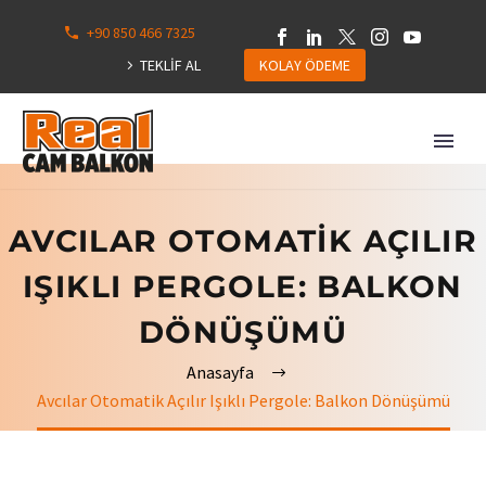
+90 850 466 7325
0
113
TEKLİF AL
KOLAY ÖDEME
Hepsini
Göster
AVCILAR OTOMATIK AÇILIR
IŞIKLI PERGOLE: BALKON
DÖNÜŞÜMÜ
Anasayfa
Avcılar Otomatik Açılır Işıklı Pergole: Balkon Dönüşümü