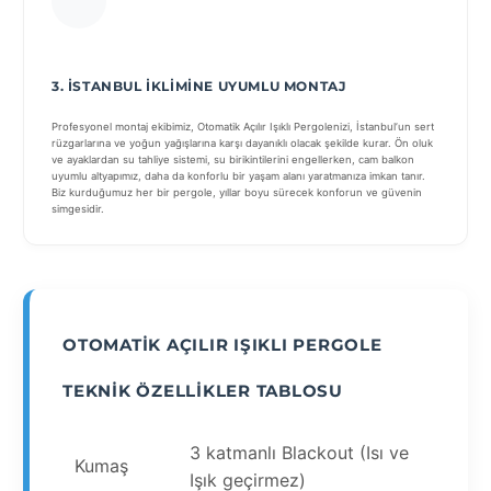
3. İSTANBUL İKLIMINE UYUMLU MONTAJ
Profesyonel montaj ekibimiz, Otomatik Açılır Işıklı Pergolenizi, İstanbul’un sert
rüzgarlarına ve yoğun yağışlarına karşı dayanıklı olacak şekilde kurar. Ön oluk
ve ayaklardan su tahliye sistemi, su birikintilerini engellerken, cam balkon
uyumlu altyapımız, daha da konforlu bir yaşam alanı yaratmanıza imkan tanır.
Biz kurduğumuz her bir pergole, yıllar boyu sürecek konforun ve güvenin
simgesidir.
OTOMATIK AÇILIR IŞIKLI PERGOLE
TEKNIK ÖZELLIKLER TABLOSU
3 katmanlı Blackout (Isı ve
Kumaş
Işık geçirmez)