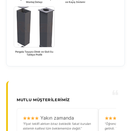
Montaj Detayı
ve Kayış Sistemi
Pergola Taşıyıcı Direk ve Gizli Su
Tahliye Profili
MUTLU MÜŞTERILERIMIZ
Yakın zamanda
Y
“Fiyat teklifi alırken biraz bekledik fakat kurulan
“Öğrenci apartımızd
sistemin kalitesi tüm beklememize değdi.”
getirdi. Yağmurda 