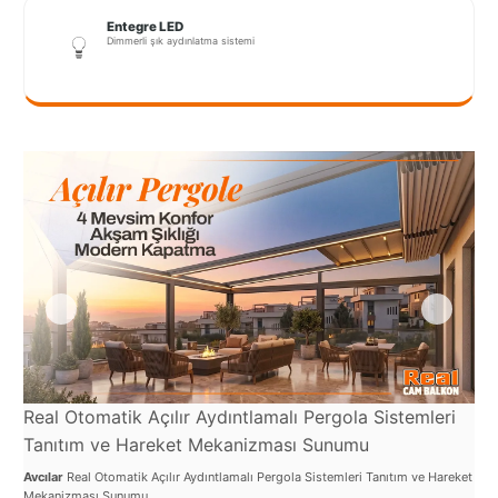
Port
Entegre LED
Coquitlam
Dimmerli şık aydınlatma sistemi
Rize
Sakarya
Sarajevo
Sivas
switzerland
Tilburg
Van
Yalova
Real Otomatik Açılır Aydıntlamalı Pergola Sistemleri
Re
Tanıtım ve Hareket Mekanizması Sunumu
ve
Avcılar
Real Otomatik Açılır Aydıntlamalı Pergola Sistemleri Tanıtım ve Hareket
Avcı
VAZGEÇ
Mekanizması Sunumu
Sist