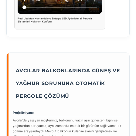
Real Uzaktan Kumandalı ve Entegre LED Aydınlatmalı Pergola
Sistemleri Kullanım Konforu
AVCILAR BALKONLARINDA GÜNEŞ VE
YAĞMUR SORUNUNA OTOMATIK
PERGOLE ÇÖZÜMÜ
Proje İhtiyacı:
Avcılar’da yaşayan müşterimiz, balkonunu yazın aşırı güneşten, kışın ise
yağmurdan koruyacak, aynı zamanda estetik bir görünüm sağlayacak bir
çözüm arayışındaydı. Mevcut balkonun kullanım alanını genişletmek ve