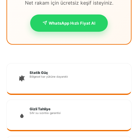
Net rakam için ücretsiz keşif isteyiniz.
İstanbul
Anadolu
WhatsApp Hızlı Fiyat Al
İstanbul
Avrupa
İzmir
Kırklareli
Statik Güç
Kocaeli
Bölgesel kar yüküne dayanıklı
Lubrza
Manisa
Gizli Tahliye
Sıfır su sızıntısı garantisi
Muğla
Muş