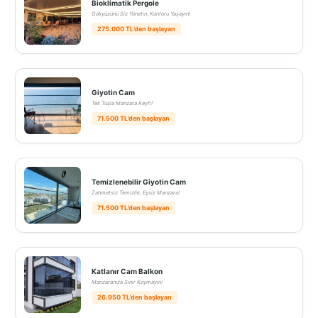
Bioklimatik Pergole
Gökyüzünü Siz Yönetin, Konforu Yaşayın!
275.000 TL’den başlayan
Giyotin Cam
Tek Tuşla Manzara Keyfi!
71.500 TL’den başlayan
Temizlenebilir Giyotin Cam
Zahmetsiz Temizlik, Eşsiz Manzara!
71.500 TL’den başlayan
Katlanır Cam Balkon
Manzaranıza Sınır Koymayın!
26.950 TL’den başlayan