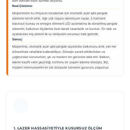
dört mevsim keyif sürmek istiyordu.
Real Çözümü:
Müşterimizin bu ihtiyacını karşılamak için otomatik açılır ışıklı pergole
sistemini tercih ettik. Ağır yük taşıyıcı alüminyum raylar, 3 katmanlı
blackout kumaş ve entegre dimmerli LED aydınlatma ile donatılmış pergole
sistemini, balkonun ölçülerine özel olarak tasarladık ve kurduk. Ön oluk ve
ayaklardan iniş sistemi ile su tahliyesini sorunsuz hale getirdik.
Sonuç:
Müşterimiz, otomatik açılır ışıklı pergole sayesinde balkonunu artık yılın her
döneminde rahatlıkla kullanabiliyor. Güneşin zararlı etkilerinden ve
yağmurdan korunurken, şık ve modern bir görünüm elde etti. Balkon,
ailenin keyifli vakit geçirdiği, konforlu bir yaşam alanına dönüştü. Biz,
müşteri memnuniyetini en üst düzeyde tutmanın gururunu yaşıyoruz.
1. LAZER HASSASIYETIYLE KUSURSUZ ÖLÇÜM