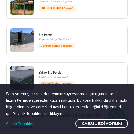
Terasınızı Yaşam Alanına Çevirin!
105.600 TL’den başlayan
Zip Perde
Rüzgar ve Güneşe Tam Kalkan!
39.600 TL’den başlayan
Yatay Zip Perde
Kış Bahçeniz Yazın Da Serin!
99.000 TL’den başlayan
Web sitemiz, tarama deneyiminizi iyileştirmek için üçüncü taraf
hizmetlerinden çerezler kullanmaktadır. Bu konu hakkında daha fazla
bilgi edinmek ve çerezleri nasıl kontrol edebileceğinizi öğrenmek
için "Gizlilik Tercihleri"ne tıklayın.
AVCILAR HIZMET NOKTALARIMIZ VE SERVIS
Gizlilik Tercihleri
KABUL EDIYORUM
BÖLGELERI