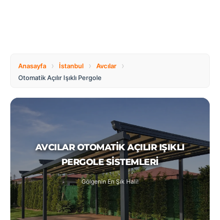
Tüm
Bosnia
Ülkeler
and
Herzegovina
Türkçe
Bulgaria
Canada
›
›
›
Anasayfa
İstanbul
Avcılar
Otomatik Açılır Işıklı Pergole
Czech
Netherlands
Republic
Poland
Romania
AVCILAR OTOMATIK AÇILIR IŞIKLI
PERGOLE SISTEMLERI
Switzerland
Turkey
Gölgenin En Şık Hali!
United