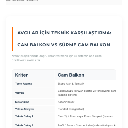
SEÇ
AVCILAR İÇIN TEKNIK KARŞILAŞTIRMA:
CAM BALKON VS SÜRME CAM BALKON
Avcılar projelerinizde doğru kararı vermeniz için iki sistemin öne çıkan
özelliklerini analiz ettik.
Kriter
Cam Balkon
Temel Avantaj
Ekstra Alan & Temizlik
Balkonunuzu koruyan estetik ve fonksiyonel cam
Vizyon
kapama sistemi.
Mekanizma
Katlanır Kayar
Yalıtım Seviyesi
Standart (Rüzgar/Toz)
Teknik Detay 1
Cam Tipi: 8mm veya 10mm Temperli Şişecam
Teknik Detay 2
Profil: 1.2mm – 3mm et kalınlığında alüminyum kasa