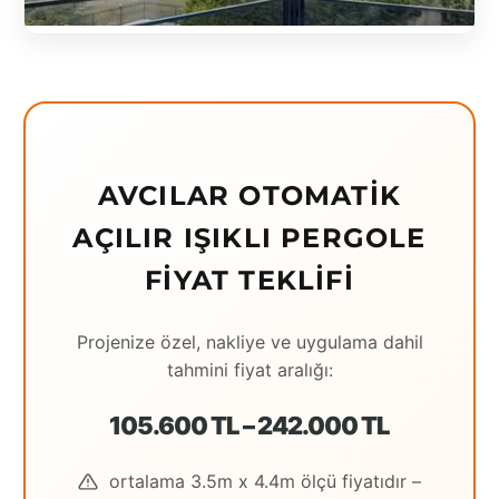
Eching
Edirne
Elazığ
Erzincan
AVCILAR OTOMATIK
Erzrum
AÇILIR IŞIKLI PERGOLE
Eskişehir
FIYAT TEKLIFI
Gaziantep
Projenize özel, nakliye ve uygulama dahil
Giresun
tahmini fiyat aralığı:
Hatay
105.600 TL – 242.000 TL
Houston
ortalama 3.5m x 4.4m ölçü fiyatıdır –
İstanbul