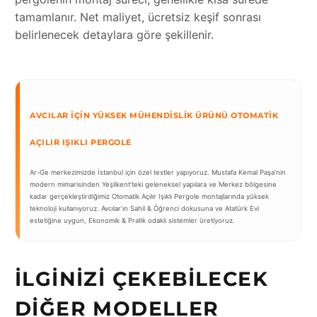
tamamlanır. Net maliyet, ücretsiz keşif sonrası
belirlenecek detaylara göre şekillenir.
AVCILAR İÇIN YÜKSEK MÜHENDISLIK ÜRÜNÜ OTOMATIK
AÇILIR IŞIKLI PERGOLE
Ar-Ge merkezimizde İstanbul için özel testler yapıyoruz. Mustafa Kemal Paşa’nin
modern mimarisinden Yeşilkent’teki geleneksel yapılara ve Merkez bölgesine
kadar gerçekleştirdiğimiz Otomatik Açılır Işıklı Pergole montajlarında yüksek
teknoloji kullanıyoruz. Avcılar’ın Sahil & Öğrenci dokusuna ve Atatürk Evi
estetiğine uygun, Ekonomik & Pratik odaklı sistemler üretiyoruz.
İLGINIZI ÇEKEBILECEK
DIĞER MODELLER