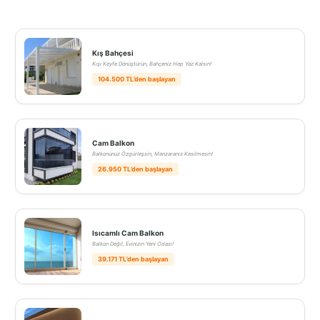
Kış Bahçesi
Kışı Keyfe Dönüştürün, Bahçeniz Hep Yaz Kalsın!
104.500 TL’den başlayan
Cam Balkon
Balkonunuz Özgürleşsin, Manzaranız Kesilmesin!
26.950 TL’den başlayan
Isıcamlı Cam Balkon
Balkon Değil, Evinizin Yeni Odası!
39.171 TL’den başlayan