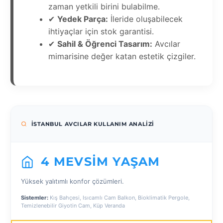
zaman yetkili birini bulabilme.
✔
Yedek Parça:
İleride oluşabilecek
ihtiyaçlar için stok garantisi.
✔
Sahil & Öğrenci Tasarım:
Avcılar
mimarisine değer katan estetik çizgiler.
İSTANBUL AVCILAR KULLANIM ANALIZI
4 MEVSIM YAŞAM
Yüksek yalıtımlı konfor çözümleri.
Sistemler:
Kış Bahçesi, Isıcamlı Cam Balkon, Bioklimatik Pergole,
Temizlenebilir Giyotin Cam, Küp Veranda