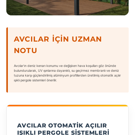
States
AVCILAR İÇIN UZMAN
Tüm
NOTU
Şehirler
Adana
Avcılar’ın deniz kenarı konumu ve değişken hava koşulları göz önünde
bulundurularak, UV ışınlarına dayanıklı, su geçirmez membranlı ve deniz
tuzuna karşı güçlendirilmiş alüminyum profillerden üretilmiş otomatik açılır
Adıyaman
ışıklı pergole sistemleri önerilir.
Afyonkarahisar
Antalya
Aydın
AVCILAR OTOMATIK AÇILIR
Balıkesir
IŞIKLI PERGOLE SISTEMLERI