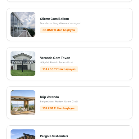
Sürme Cam Balkon
Maksimum Alan, Minimum Yer Kaybı!
36.850 TL’den başlayan
Veranda Cam Tavan
Gökyüzü Evinizin Tavanı Olsun!
151.250 TL’den başlayan
Küp Veranda
Bahçenizdeki Modern Yaşam Üssü!
167.750 TL’den başlayan
Pergola Sistemleri