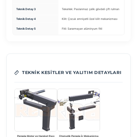
Teknik Detay 3
Tekerlek: Paslanmaz çelik gövdeli çift rulman
Teknik Detay 4
Kilit: Çocuk emniyetli özel kilit mekanizması
Teknik Detay 5
Fitil: Sararmayan alüminyum fitil
TEKNIK KESITLER VE YALITIM DETAYLARI
Pergola Motor ve Hareket Rayı
Otomatik Pergola İç Mekanizma