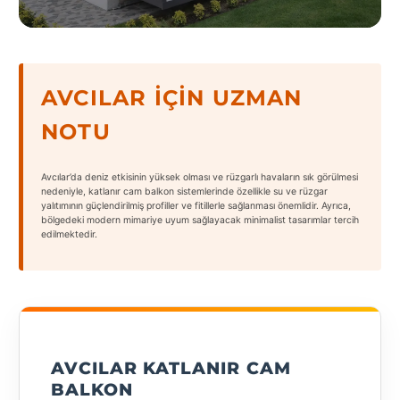
States
AVCILAR İÇIN UZMAN
NOTU
Tüm
Şehirler
Avcılar’da deniz etkisinin yüksek olması ve rüzgarlı havaların sık görülmesi
Adana
nedeniyle, katlanır cam balkon sistemlerinde özellikle su ve rüzgar
yalıtımının güçlendirilmiş profiller ve fitillerle sağlanması önemlidir. Ayrıca,
bölgedeki modern mimariye uyum sağlayacak minimalist tasarımlar tercih
Adıyaman
edilmektedir.
Afyonkarahisar
Antalya
Aydın
AVCILAR KATLANIR CAM
Balıkesir
BALKON