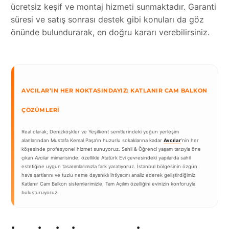
ücretsiz keşif ve montaj hizmeti sunmaktadır. Garanti
süresi ve satış sonrası destek gibi konuları da göz
önünde bulundurarak, en doğru kararı verebilirsiniz.
AVCILAR’IN HER NOKTASINDAYIZ: KATLANIR CAM BALKON
ÇÖZÜMLERI
Real olarak; Denizköşkler ve Yeşilkent semtlerindeki yoğun yerleşim
alanlarından Mustafa Kemal Paşa’ın huzurlu sokaklarına kadar
Avcılar
‘nin her
köşesinde profesyonel hizmet sunuyoruz. Sahil & Öğrenci yaşam tarzıyla öne
çıkan Avcılar mimarisinde, özellikle Atatürk Evi çevresindeki yapılarda sahil
estetiğine uygun tasarımlarımızla fark yaratıyoruz. İstanbul bölgesinin özgün
hava şartlarını ve tuzlu neme dayanıklı ihtiyacını analiz ederek geliştirdiğimiz
Katlanır Cam Balkon sistemlerimizle, Tam Açılım özelliğini evinizin konforuyla
buluşturuyoruz.