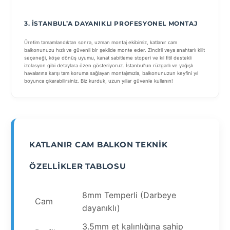
3. İSTANBUL’A DAYANIKLI PROFESYONEL MONTAJ
Üretim tamamlandıktan sonra, uzman montaj ekibimiz, katlanır cam
balkonunuzu hızlı ve güvenli bir şekilde monte eder. Zincirli veya anahtarlı kilit
seçeneği, köşe dönüş uyumu, kanat sabitleme stoperi ve kıl fitil destekli
izolasyon gibi detaylara özen gösteriyoruz. İstanbul’un rüzgarlı ve yağışlı
havalarına karşı tam koruma sağlayan montajımızla, balkonunuzun keyfini yıl
boyunca çıkarabilirsiniz. Biz kurduk, uzun yıllar güvenle kullanın!
KATLANIR CAM BALKON TEKNIK
ÖZELLIKLER TABLOSU
8mm Temperli (Darbeye
Cam
dayanıklı)
3.5mm et kalınlığına sahip