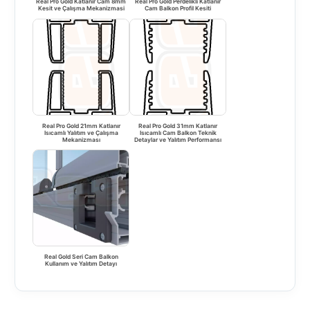
Real Pro Gold Katlanır Cam 8mm
Real Pro Gold Perdelikli Katlanır
Kesit ve Çalışma Mekanizmasi
Cam Balkon Profil Kesiti
Real Pro Gold 21mm Katlanır
Real Pro Gold 31mm Katlanır
Isıcamlı Yalıtım ve Çalışma
Isıcamlı Cam Balkon Teknik
Mekanizması
Detaylar ve Yalıtım Performansı
Real Gold Seri Cam Balkon
Kullanım ve Yalıtım Detayı