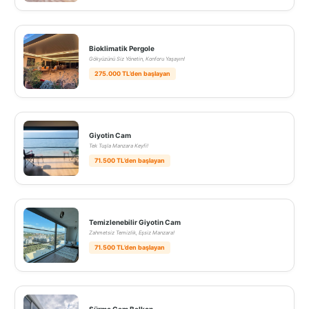
Bioklimatik Pergole
Gökyüzünü Siz Yönetin, Konforu Yaşayın!
275.000 TL’den başlayan
Giyotin Cam
Tek Tuşla Manzara Keyfi!
71.500 TL’den başlayan
Temizlenebilir Giyotin Cam
Zahmetsiz Temizlik, Eşsiz Manzara!
71.500 TL’den başlayan
Sürme Cam Balkon