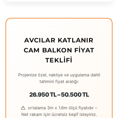
Eching
Edirne
Elazığ
AVCILAR KATLANIR
Erzincan
CAM BALKON FIYAT
Erzrum
TEKLIFI
Eskişehir
Gaziantep
Projenize özel, nakliye ve uygulama dahil
tahmini fiyat aralığı:
Giresun
Hatay
26.950 TL – 50.500 TL
Houston
ortalama 3m x 1.6m ölçü fiyatıdır –
Net rakam için ücretsiz keşif isteyiniz.
İstanbul