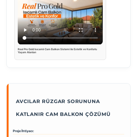
Real Pro Gold Isıcamlı Cam Balkon Sistemi ile Estetik ve Konforlu
Yaşam Alanları
AVCILAR RÜZGAR SORUNUNA
KATLANIR CAM BALKON ÇÖZÜMÜ
Proje İhtiyacı: