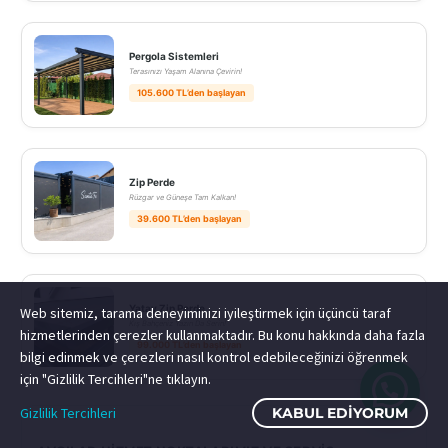
Pergola Sistemleri
Terasınızı Yaşam Alanına Çevirin!
105.600 TL’den başlayan
Zip Perde
Rüzgar ve Güneşe Tam Kalkan!
39.600 TL’den başlayan
Yatay Zip Perde
Web sitemiz, tarama deneyiminizi iyileştirmek için üçüncü taraf
Kış Bahçeniz Yazın Da Serin!
hizmetlerinden çerezler kullanmaktadır. Bu konu hakkında daha fazla
99.000 TL’den başlayan
bilgi edinmek ve çerezleri nasıl kontrol edebileceğinizi öğrenmek
için "Gizlilik Tercihleri"ne tıklayın.
Gizlilik Tercihleri
KABUL EDIYORUM