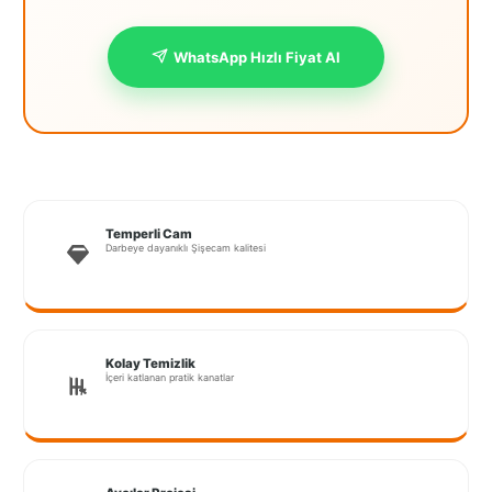
İstanbul
WhatsApp Hızlı Fiyat Al
Anadolu
İstanbul
Avrupa
İzmir
Kırklareli
Temperli Cam
Darbeye dayanıklı Şişecam kalitesi
Kocaeli
Lubrza
Manisa
Kolay Temizlik
İçeri katlanan pratik kanatlar
Muğla
Muş