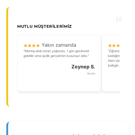
MUTLU MÜŞTERILERIMIZ
Yakın zamanda
Y
“Montaj ekibi biraz yoğundu, 1 gün gecikmeli
“Öğrenciyim, Avcıl
geldiler ama işçilik gerçekten kusursuz oldu.”
kaldığımız daireye
Hem daha kullanışl
Zeynep S.
belirgin bir düşüş 
Avcılar