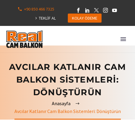
+90 850 466 7325
0
113
TEKLİF AL
KOLAY ÖDEME
Hepsini
Göster
AVCILAR KATLANIR CAM
BALKON SISTEMLERI:
DÖNÜŞTÜRÜN
Anasayfa
Avcılar Katlanır Cam Balkon Sistemleri: Dönüştürün