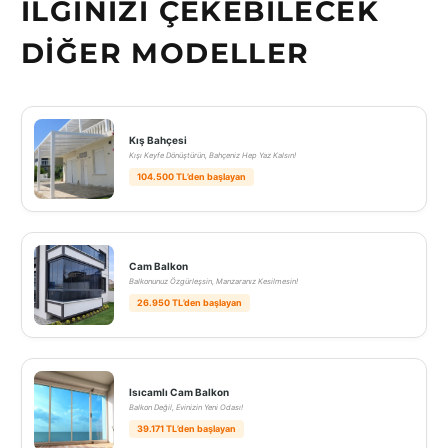
İLGINIZI ÇEKEBILECEK
DIĞER MODELLER
Kış Bahçesi
Kışı Keyfe Dönüştürün, Bahçeniz Hep Yaz Kalsın!
104.500 TL’den başlayan
Cam Balkon
Balkonunuz Özgürleşsin, Manzaranız Kesilmesin!
26.950 TL’den başlayan
Isıcamlı Cam Balkon
Balkon Değil, Evinizin Yeni Odası!
39.171 TL’den başlayan