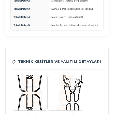
Teknik Detay 2
Mekanizma: Pistonlu gergi sistemi
Profil:
Tekerle
Teknik Detay 3
Kumaş: Serge Ferrari Soltis (Isı kalkanı)
(Kanat 
Teknik Detay 4
Motor: Somfy (Tork algılamalı)
Kilit: Z
Köşe D
Teknik Detay 5
Montaj: Tavanın üstüne (dış) veya altına (iç)
uyum
TEKNIK KESITLER VE YALITIM DETAYLARI