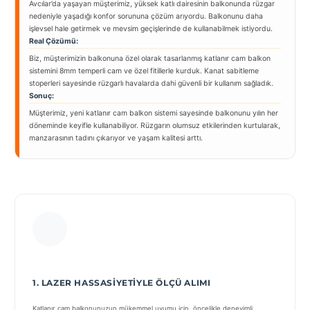
Avcılar’da yaşayan müşterimiz, yüksek katlı dairesinin balkonunda rüzgar
nedeniyle yaşadığı konfor sorununa çözüm arıyordu. Balkonunu daha
işlevsel hale getirmek ve mevsim geçişlerinde de kullanabilmek istiyordu.
Real Çözümü:
Biz, müşterimizin balkonuna özel olarak tasarlanmış katlanır cam balkon
sistemini 8mm temperli cam ve özel fitillerle kurduk. Kanat sabitleme
stoperleri sayesinde rüzgarlı havalarda dahi güvenli bir kullanım sağladık.
Sonuç:
Müşterimiz, yeni katlanır cam balkon sistemi sayesinde balkonunu yılın her
döneminde keyifle kullanabiliyor. Rüzgarın olumsuz etkilerinden kurtularak,
manzarasının tadını çıkarıyor ve yaşam kalitesi arttı.
1. LAZER HASSASIYETIYLE ÖLÇÜ ALIMI
Katlanır cam balkonunuzun mükemmel uyumu için, öncelikle deneyimli