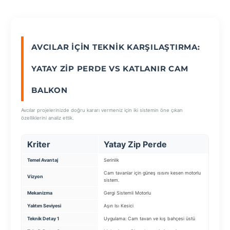
SEÇ
AVCILAR İÇIN TEKNIK KARŞILAŞTIRMA:
YATAY ZIP PERDE VS KATLANIR CAM
BALKON
Avcılar projelerinizde doğru kararı vermeniz için iki sistemin öne çıkan
özelliklerini analiz ettik.
Kriter
Yatay Zip Perde
Kat
Temel Avantaj
Serinlik
Tam Aç
Cam tavanlar için güneş ısısını kesen motorlu
Balkonu
Vizyon
sistem.
sistem.
Mekanizma
Gergi Sistemli Motorlu
Kayar K
Yalıtım Seviyesi
Aşırı Isı Kesici
Orta (
Teknik Detay 1
Uygulama: Cam tavan ve kış bahçesi üstü
Cam: 8