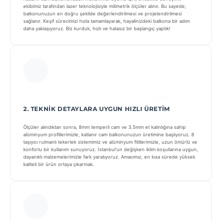
ekibimiz tarafından lazer teknolojisiyle milimetrik ölçüler alınır. Bu sayede,
balkonunuzun en doğru şekilde değerlendirilmesi ve projelendirilmesi
sağlanır. Keşif sürecimizi hızla tamamlayarak, hayalinizdeki balkona bir adım
daha yaklaşıyoruz. Biz kurduk, hızlı ve hatasız bir başlangıç yaptık!
2. TEKNIK DETAYLARA UYGUN HIZLI ÜRETIM
Ölçüler alındıktan sonra, 8mm temperli cam ve 3.5mm et kalınlığına sahip
alüminyum profillerimizle, katlanır cam balkonunuzun üretimine başlıyoruz. 8
taşıyıcı rulmanlı tekerlek sistemimiz ve alüminyum fitillerimizle, uzun ömürlü ve
konforlu bir kullanım sunuyoruz. İstanbul’un değişken iklim koşullarına uygun,
dayanıklı malzemelerimizle fark yaratıyoruz. Amacımız, en kısa sürede yüksek
kaliteli bir ürün ortaya çıkarmak.