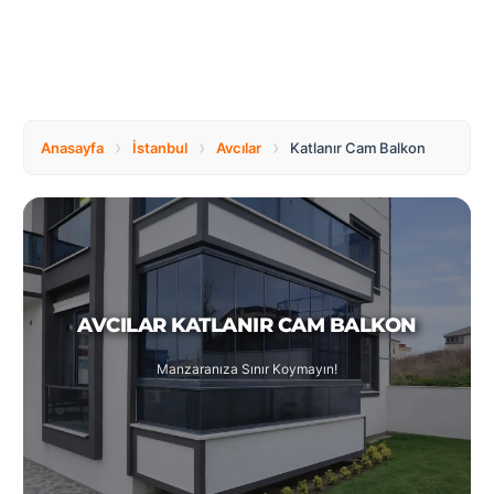
Tüm
Bosnia
Ülkeler
and
Herzegovina
Türkçe
Bulgaria
Canada
›
›
›
Anasayfa
İstanbul
Avcılar
Katlanır Cam Balkon
Czech
Netherlands
Republic
AVCILAR KATLANIR CAM BALKON
Poland
Romania
Manzaranıza Sınır Koymayın!
Switzerland
Turkey
United