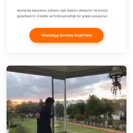
Banja
Avcılar’da benzersiz katlanır cam balkon deneyimi ile evinizi
Luka
güzelleştirin. Estetik ve fonksiyonelliği bir arada sunuyoruz.
Bingöl
Bitlis
WhatsApp Ücretsiz Keşif Hattı
Bosnia and
Herzegovina
București
Bulgaristan
Bursa
Çanakkale
Çekya
Diyarbakır