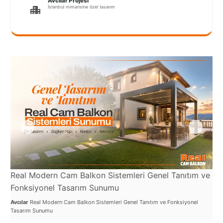
Avcılar Projesi
Port
İstanbul mimarisine özel tasarım
Coquitlam
Rize
Sakarya
Sarajevo
Sivas
switzerland
Tilburg
Van
Real Modern Cam Balkon Sistemleri Genel Tanıtım ve
Re
Yalova
Fonksiyonel Tasarım Sunumu
Uy
Avcılar
Real Modern Cam Balkon Sistemleri Genel Tanıtım ve Fonksiyonel
Avcı
Tasarım Sunumu
Kul
VAZGEÇ