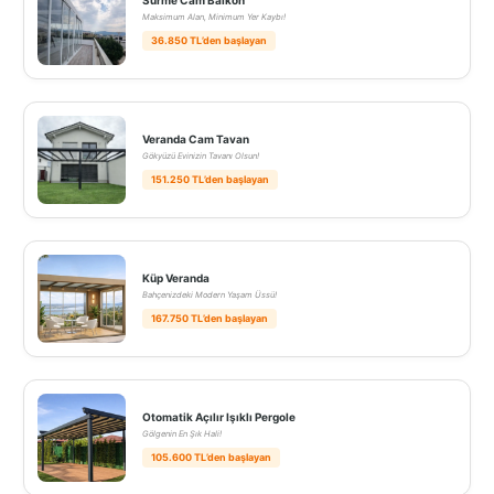
Maksimum Alan, Minimum Yer Kaybı!
36.850 TL’den başlayan
Veranda Cam Tavan
Gökyüzü Evinizin Tavanı Olsun!
151.250 TL’den başlayan
Küp Veranda
Bahçenizdeki Modern Yaşam Üssü!
167.750 TL’den başlayan
Otomatik Açılır Işıklı Pergole
Gölgenin En Şık Hali!
105.600 TL’den başlayan