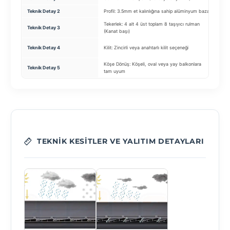
Teknik Detay 2
Profil: 3.5mm et kalınlığına sahip alüminyum baza
Mal
Tekerlek: 4 alt 4 üst toplam 8 taşıyıcı rulman
Teknik Detay 3
Mot
(Kanat başı)
Ente
Teknik Detay 4
Kilit: Zincirli veya anahtarlı kilit seçeneği
uyu
Köşe Dönüş: Köşeli, oval veya yay balkonlara
Teknik Detay 5
Ren
tam uyum
TEKNIK KESITLER VE YALITIM DETAYLARI