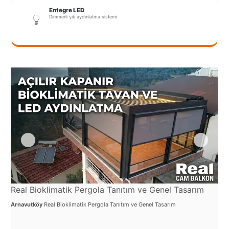
Port
Entegre LED
Coquitlam
Dimmerli şık aydınlatma sistemi
Rize
Sakarya
Sarajevo
Sivas
switzerland
Tilburg
Van
Yalova
Real Bioklimatik Pergola Tanıtım ve Genel Tasarım
Re
Arnavutköy
Real Bioklimatik Pergola Tanıtım ve Genel Tasarım
Arn
VAZGEÇ