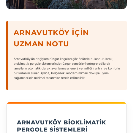
States
ARNAVUTKÖY İÇIN
UZMAN NOTU
Tüm
Şehirler
Arnavutköy’ün değişken rüzgar koşulları göz önünde bulundurularak,
Adana
bioklimatik pergole sistemlerinde rüzgar sensörleri entegre edilerek
lamellerin otomatik olarak ayarlanması, enerji verimliliğini artırır ve konforlu
bir kullanım sunar. Ayrıca, bölgedeki modern mimari dokuya uyum
Adıyaman
sağlaması için minimal tasarımlar tercih edilmelidir.
Afyonkarahisar
Antalya
Aydın
ARNAVUTKÖY BIOKLIMATIK
Balıkesir
PERGOLE SISTEMLERI