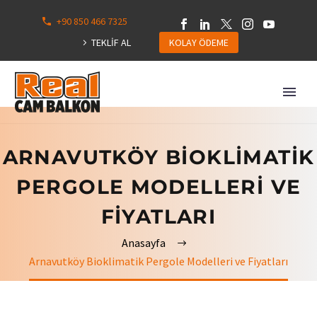
+90 850 466 7325
0
113
TEKLİF AL
KOLAY ÖDEME
Hepsini
Göster
ARNAVUTKÖY BIOKLIMATIK
PERGOLE MODELLERI VE
FIYATLARI
Anasayfa
Arnavutköy Bioklimatik Pergole Modelleri ve Fiyatları