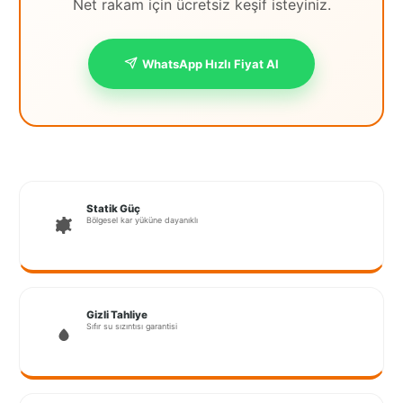
Net rakam için ücretsiz keşif isteyiniz.
İstanbul
Anadolu
WhatsApp Hızlı Fiyat Al
İstanbul
Avrupa
İzmir
Kırklareli
Statik Güç
Bölgesel kar yüküne dayanıklı
Kocaeli
Lubrza
Manisa
Gizli Tahliye
Sıfır su sızıntısı garantisi
Muğla
Muş