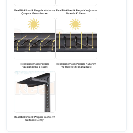
Real Bioklimatik Pergola Yalıtım ve
Real Bioklimatik Pergola Yağmurlu
Çalışma Mekanizması
Havada Kullanım
Real Bioklimatik Pergola
Real Bioklimatik Pergola Kullanım
Havalandırma Sistemi
ve Hareket Mekanizmasi
Real Bioklimatik Pergola Yalıtım ve
Su Gideri Detayı