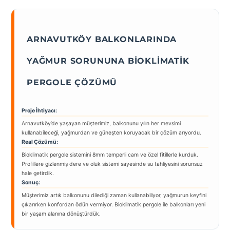
ARNAVUTKÖY BALKONLARINDA
YAĞMUR SORUNUNA BIOKLIMATIK
PERGOLE ÇÖZÜMÜ
Proje İhtiyacı:
Arnavutköy’de yaşayan müşterimiz, balkonunu yılın her mevsimi
kullanabileceği, yağmurdan ve güneşten koruyacak bir çözüm arıyordu.
Real Çözümü:
Bioklimatik pergole sistemini 8mm temperli cam ve özel fitillerle kurduk.
Profillere gizlenmiş dere ve oluk sistemi sayesinde su tahliyesini sorunsuz
hale getirdik.
Sonuç:
Müşterimiz artık balkonunu dilediği zaman kullanabiliyor, yağmurun keyfini
çıkarırken konfordan ödün vermiyor. Bioklimatik pergole ile balkonları yeni
bir yaşam alanına dönüştürdük.