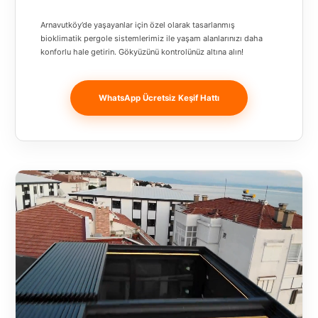
Banja
Arnavutköy’de yaşayanlar için özel olarak tasarlanmış
Luka
bioklimatik pergole sistemlerimiz ile yaşam alanlarınızı daha
konforlu hale getirin. Gökyüzünü kontrolünüz altına alın!
Bingöl
Bitlis
WhatsApp Ücretsiz Keşif Hattı
Bosnia and
Herzegovina
București
Bulgaristan
Bursa
Çanakkale
Çekya
Diyarbakır