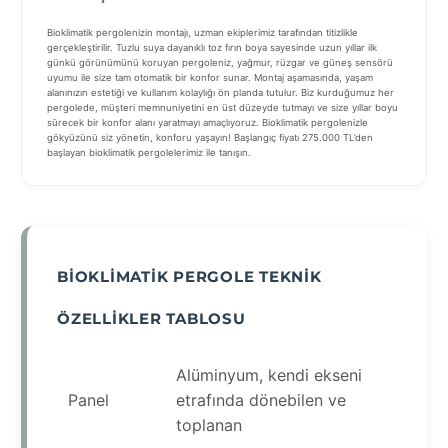
Bioklimatik pergolenizin montajı, uzman ekiplerimiz tarafından titizlikle
gerçekleştirilir. Tuzlu suya dayanıklı toz fırın boya sayesinde uzun yıllar ilk
günkü görünümünü koruyan pergoleniz, yağmur, rüzgar ve güneş sensörü
uyumu ile size tam otomatik bir konfor sunar. Montaj aşamasında, yaşam
alanınızın estetiği ve kullanım kolaylığı ön planda tutulur. Biz kurduğumuz her
pergolede, müşteri memnuniyetini en üst düzeyde tutmayı ve size yıllar boyu
sürecek bir konfor alanı yaratmayı amaçlıyoruz. Bioklimatik pergolenizle
gökyüzünü siz yönetin, konforu yaşayın! Başlangıç fiyatı 275.000 TL’den
başlayan bioklimatik pergolelerimiz ile tanışın.
BIOKLIMATIK PERGOLE TEKNIK
ÖZELLIKLER TABLOSU
Alüminyum, kendi ekseni
Panel
etrafında dönebilen ve
toplanan