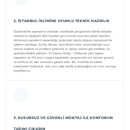
2. İSTANBUL İKLIMINE UYUMLU TEKNIK HAZIRLIK
Ölçülendirme aşamasının ardından, bioklimatik pergolenizin teknik detayları,
İstanbul’un değişken iklim koşulları göz önünde bulundurularak hazırlanır.
Alüminyum panellerin dayanıklılığı, poliüretan köpük dolgusu (opsiyonel) ile
yalıtımın artırılması, Somfy, Becker veya Mosel motor seçenekleriyle uzun
ömürlü kullanım ve profillere gizlenmiş su tahliye sistemi gibi özellikler, bu
aşamada titizlikle planlanır. m² başına 250kg – 350kg kar yükü taşıma
kapasitesi ve 120 km/s rüzgara dayanıklılık, pergolenizin her mevsim güvenli
ve konforlu bir alan sunmasını garanti eder. Biz, üretimde en kaliteli
malzemeleri kullanarak, size uzun yıllar keyifle kullanacağınız bir ürün sunmayı
hedefliyoruz.
3. KUSURSUZ VE GÜVENLI MONTAJ ILE KONFORUN
TADINI ÇIKARIN