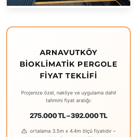
Eching
Edirne
Elazığ
Erzincan
ARNAVUTKÖY
Erzrum
BIOKLIMATIK PERGOLE
Eskişehir
FIYAT TEKLIFI
Gaziantep
Projenize özel, nakliye ve uygulama dahil
Giresun
tahmini fiyat aralığı:
Hatay
275.000 TL – 392.000 TL
Houston
ortalama 3.5m x 4.4m ölçü fiyatıdır –
İstanbul