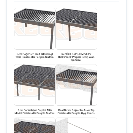
Real Bağımsız (Self-Standing)
Real İkili Birleşik Modüler
Tekli Bioklimatik Pergola Sistemi
Bioklimatik Pergola Geniş Alan
Çözümü
Real Endüstriyel Ölçekli Altılı
Real Duvar Bağlantılı Askılı Tip
Modül Bioklimatik Pergola Sistemi
Bioklimatik Pergola Uygulaması