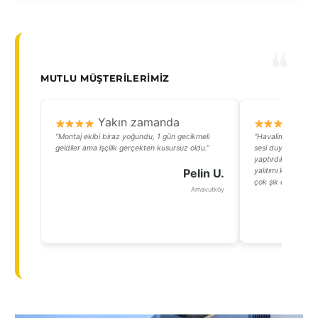
MUTLU MÜŞTERILERIMIZ
Yakın zamanda
Y
“Montaj ekibi biraz yoğundu, 1 gün gecikmeli
“Havalimanına yakı
geldiler ama işçilik gerçekten kusursuz oldu.”
sesi duyuyorduk. B
yaptırdıktan sonr
Pelin U.
yalıtımı konusunda
çok şık duruyor.”
Arnavutköy