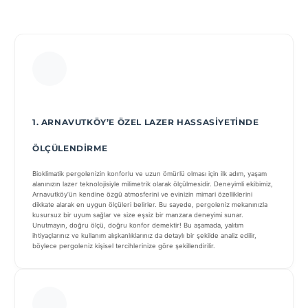
1. ARNAVUTKÖY’E ÖZEL LAZER HASSASIYETINDE
ÖLÇÜLENDIRME
Bioklimatik pergolenizin konforlu ve uzun ömürlü olması için ilk adım, yaşam
alanınızın lazer teknolojisiyle milimetrik olarak ölçülmesidir. Deneyimli ekibimiz,
Arnavutköy’ün kendine özgü atmosferini ve evinizin mimari özelliklerini
dikkate alarak en uygun ölçüleri belirler. Bu sayede, pergoleniz mekanınızla
kusursuz bir uyum sağlar ve size eşsiz bir manzara deneyimi sunar.
Unutmayın, doğru ölçü, doğru konfor demektir! Bu aşamada, yalıtım
ihtiyaçlarınız ve kullanım alışkanlıklarınız da detaylı bir şekilde analiz edilir,
böylece pergoleniz kişisel tercihlerinize göre şekillendirilir.