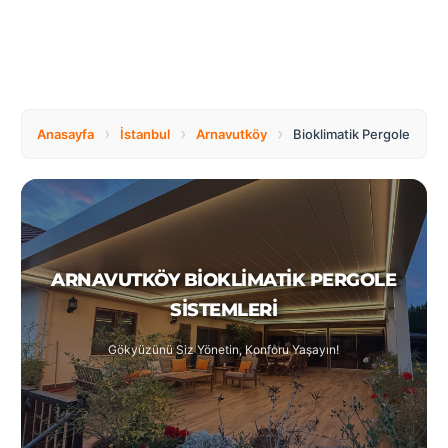
Tüm
Bosnia
Ülkeler
and
Herzegovina
Türkçe
Bulgaria
Canada
›
›
›
Anasayfa
İstanbul
Arnavutköy
Bioklimatik Pergole
Czech
Netherlands
Republic
ARNAVUTKÖY BIOKLIMATIK PERGOLE
Poland
Romania
SISTEMLERI
Gökyüzünü Siz Yönetin, Konforu Yaşayın!
Switzerland
Turkey
United