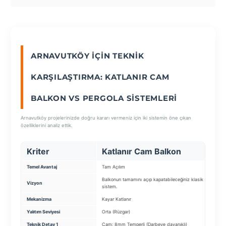
SEÇ
ARNAVUTKÖY İÇIN TEKNIK
KARŞILAŞTIRMA: KATLANIR CAM
BALKON VS PERGOLA SISTEMLERI
Arnavutköy projelerinizde doğru kararı vermeniz için iki sistemin öne çıkan
özelliklerini analiz ettik.
Kriter
Katlanır Cam Balkon
Pe
Temel Avantaj
Tam Açılım
Konf
Balkonun tamamını açıp kapatabileceğiniz klasik
Bah
Vizyon
sistem.
çözü
Mekanizma
Kayar Katlanır
Mot
Yalıtım Seviyesi
Orta (Rüzgar)
4 M
Teknik Detay 1
Cam: 8mm Temperli (Darbeye dayanıklı)
Sist