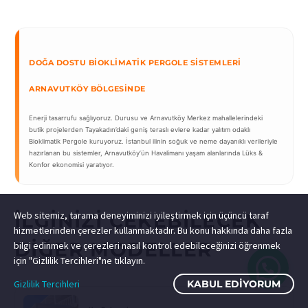
DOĞA DOSTU BIOKLIMATIK PERGOLE SISTEMLERI
ARNAVUTKÖY BÖLGESINDE
Enerji tasarrufu sağlıyoruz. Durusu ve Arnavutköy Merkez mahallelerindeki
butik projelerden Tayakadın’daki geniş teraslı evlere kadar yalıtım odaklı
Bioklimatik Pergole kuruyoruz. İstanbul ilinin soğuk ve neme dayanıklı verileriyle
hazırlanan bu sistemler, Arnavutköy’ün Havalimanı yaşam alanlarında Lüks &
Konfor ekonomisi yaratıyor.
Web sitemiz, tarama deneyiminizi iyileştirmek için üçüncü taraf
İLGINIZI ÇEKEBILECEK
hizmetlerinden çerezler kullanmaktadır. Bu konu hakkında daha fazla
DIĞER MODELLER
bilgi edinmek ve çerezleri nasıl kontrol edebileceğinizi öğrenmek
için "Gizlilik Tercihleri"ne tıklayın.
Gizlilik Tercihleri
KABUL EDIYORUM