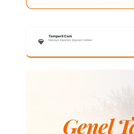
Temperli Cam
Darbeye dayanıklı Şişecam kalitesi