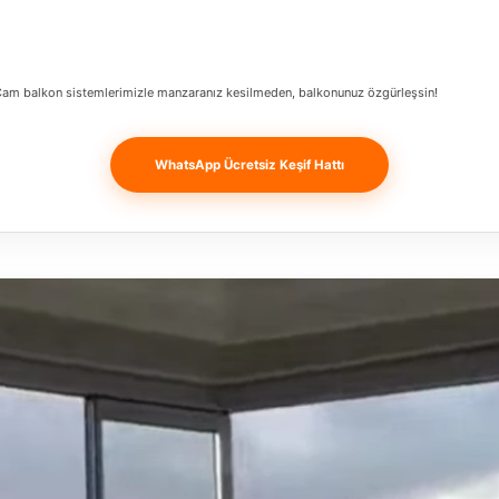
z. Cam balkon sistemlerimizle manzaranız kesilmeden, balkonunuz özgürleşsin!
WhatsApp Ücretsiz Keşif Hattı