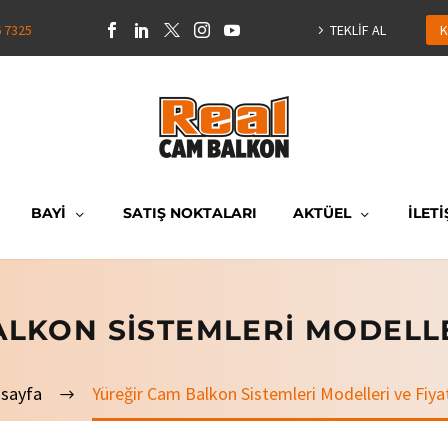
6 7325
TEKLİF AL
K
BAYİ
SATIŞ NOKTALARI
AKTÜEL
İLETİ
LKON SISTEMLERI MODELLE
sayfa
Yüreğir Cam Balkon Sistemleri Modelleri ve Fiyat