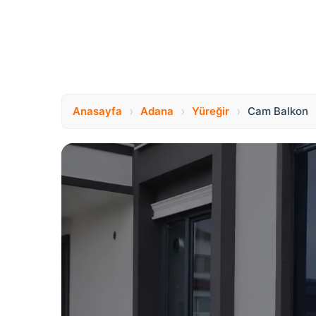
›
›
›
Anasayfa
Adana
Yüreğir
Cam Balkon