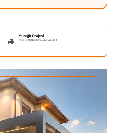
Yüreğir Projesi
Adana mimarisine özel tasarım