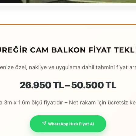
ÜREĞIR CAM BALKON FIYAT TEKLI
enize özel, nakliye ve uygulama dahil tahmini fiyat ara
26.950 TL – 50.500 TL
 3m x 1.6m ölçü fiyatıdır – Net rakam için ücretsiz keş
WhatsApp Hızlı Fiyat Al