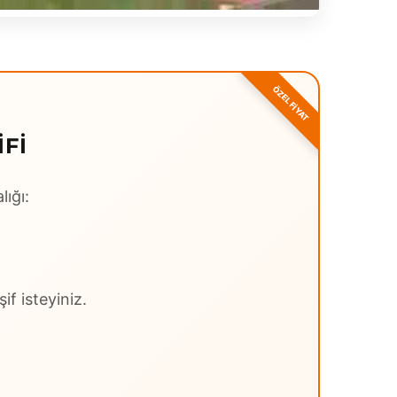
FI
lığı:
if isteyiniz.