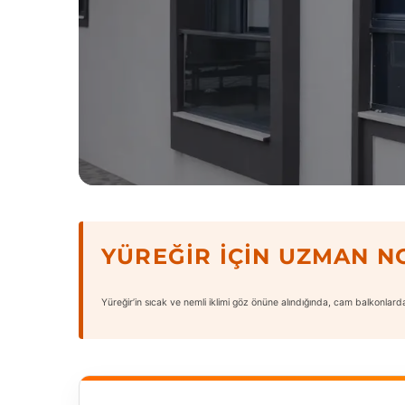
YÜREĞIR İÇIN UZMAN N
Yüreğir’in sıcak ve nemli iklimi göz önüne alındığında, cam balkonlarda U