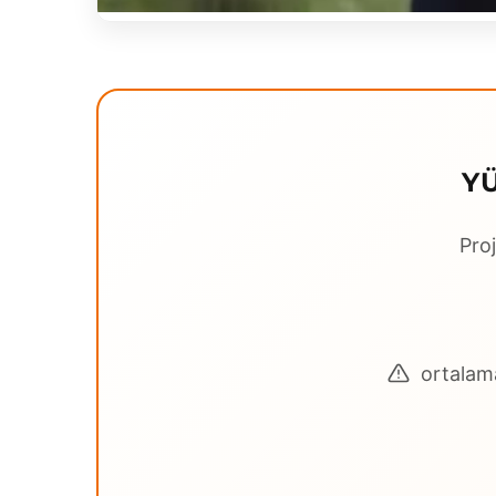
Y
Proj
ortalama