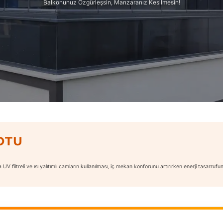
Balkonunuz Özgürleşsin, Manzaranız Kesilmesin!
OTU
V filtreli ve ısı yalıtımlı camların kullanılması, iç mekan konforunu artırırken enerji tasarrufu