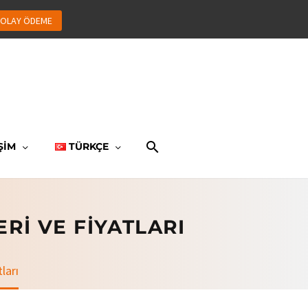
OLAY ÖDEME
ŞİM
TÜRKÇE
RI VE FIYATLARI
ları