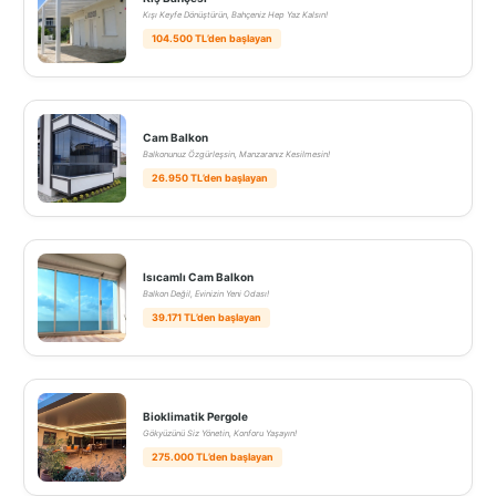
Kışı Keyfe Dönüştürün, Bahçeniz Hep Yaz Kalsın!
104.500 TL’den başlayan
Cam Balkon
Balkonunuz Özgürleşsin, Manzaranız Kesilmesin!
26.950 TL’den başlayan
Isıcamlı Cam Balkon
Balkon Değil, Evinizin Yeni Odası!
39.171 TL’den başlayan
Bioklimatik Pergole
Gökyüzünü Siz Yönetin, Konforu Yaşayın!
275.000 TL’den başlayan