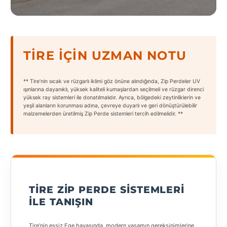
States
TIRE İÇIN UZMAN NOTU
Tüm
** Tire’nin sıcak ve rüzgarlı iklimi göz önüne alındığında, Zip Perdeler UV
Şehirler
ışınlarına dayanıklı, yüksek kaliteli kumaşlardan seçilmeli ve rüzgar direnci
yüksek ray sistemleri ile donatılmalıdır. Ayrıca, bölgedeki zeytinliklerin ve
yeşil alanların korunması adına, çevreye duyarlı ve geri dönüştürülebilir
Adana
malzemelerden üretilmiş Zip Perde sistemleri tercih edilmelidir. **
Adıyaman
Afyonkarahisar
Antalya
TIRE ZIP PERDE SISTEMLERI
Aydın
ILE TANIŞIN
Balıkesir
Tire’nin eşsiz Ege havasında, modern yaşamın gereksinimlerine