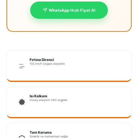
İstanbul
WhatsApp Hızlı Fiyat Al
Anadolu
İstanbul
Avrupa
İzmir
Fırtına Direnci
Kırklareli
130 km/h rüzgara dayanıklı
Kocaeli
Lubrza
Isı Kalkanı
Güneş enerjisini %90 engeller
Manisa
Muğla
Muş
Tam Koruma
Sineklik ve mahremiyet sağlar