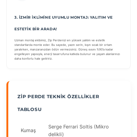
3. İZMIR İKLIMINE UYUMLU MONTAJ: YALITIM VE
ESTETIK BIR ARADA!
Uzman montaj ekibimiz, Zip Perdenizi en yüksek yalıtım ve estetik
standartlarda monte eder. Bu sayede, yazın serin, kışın sıcak bir ortam
yaratırken, manzaranızdan ödün vermezsiniz. Güneş ısısını %90’a kadar
engelleyen yapısıyla, enerji tasarrufuna katkıda bulunur ve yaşam alanlarınızı
daha konforlu hale getiririz.
ZIP PERDE TEKNIK ÖZELLIKLER
TABLOSU
Serge Ferrari Soltis (Mikro
Kumaş
delikli)