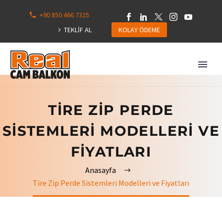
+90 850 466 7325
0
113
TEKLİF AL
KOLAY ÖDEME
Hepsini
Göster
TIRE ZIP PERDE
SISTEMLERI MODELLERI VE
FIYATLARI
Anasayfa
Tire Zip Perde Sistemleri Modelleri ve Fiyatları