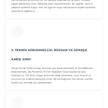
Zip Perdenizin konforunu en üst düzeye çıkarmak için ilk adım, Tire’deki
yaşam alanlarınıza özel, milimetrik lazer ölçümlerimizdir. Bu sayede, hem ısı
yalıtımını optimize ediyor hem de Ege’nin eşsiz manzarasının keyfini kesintisiz
çıkarmanızı sağlıyoruz.
2. TEKNIK MÜKEMMELLIK: RÜZGAR VE GÜNEŞE
KARŞI ZIRH!
Serge Ferrari Soltis kumaş, fermuarlı yan kanal teknolojisi ve Somfy/Becker
motorlarımızla, Zip Perdenizi Tire’nin değişken hava koşullarına karşı
hazırlıyoruz. 130 km/s rüzgar direncine sahip sistemimiz, uzun ömürlü ve
sorunsuz bir kullanım deneyimi sunar. Biz kurduğumuz her perde, evinizin
konforunu artırmak için tasarlanmıştır.