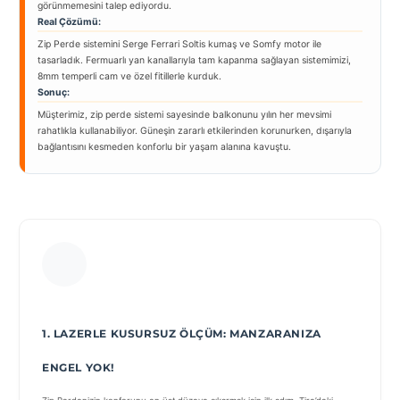
görünmemesini talep ediyordu.
Real Çözümü:
Zip Perde sistemini Serge Ferrari Soltis kumaş ve Somfy motor ile
tasarladık. Fermuarlı yan kanallarıyla tam kapanma sağlayan sistemimizi,
8mm temperli cam ve özel fitillerle kurduk.
Sonuç:
Müşterimiz, zip perde sistemi sayesinde balkonunu yılın her mevsimi
rahatlıkla kullanabiliyor. Güneşin zararlı etkilerinden korunurken, dışarıyla
bağlantısını kesmeden konforlu bir yaşam alanına kavuştu.
1. LAZERLE KUSURSUZ ÖLÇÜM: MANZARANIZA
ENGEL YOK!