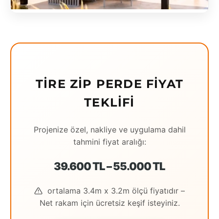
Eching
Edirne
Elazığ
Erzincan
TIRE ZIP PERDE FIYAT
Erzrum
TEKLIFI
Eskişehir
Projenize özel, nakliye ve uygulama dahil
Gaziantep
tahmini fiyat aralığı:
Giresun
39.600 TL – 55.000 TL
Hatay
ortalama 3.4m x 3.2m ölçü fiyatıdır –
Houston
Net rakam için ücretsiz keşif isteyiniz.
İstanbul