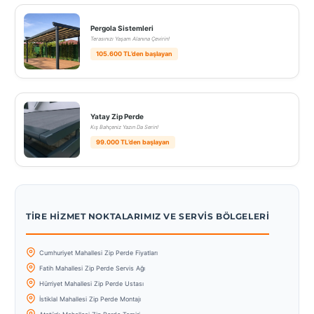
Pergola Sistemleri
Terasınızı Yaşam Alanına Çevirin!
105.600 TL’den başlayan
Yatay Zip Perde
Kış Bahçeniz Yazın Da Serin!
99.000 TL’den başlayan
TIRE HIZMET NOKTALARIMIZ VE SERVIS BÖLGELERI
Cumhuriyet Mahallesi Zip Perde Fiyatları
Fatih Mahallesi Zip Perde Servis Ağı
Hürriyet Mahallesi Zip Perde Ustası
İstiklal Mahallesi Zip Perde Montajı