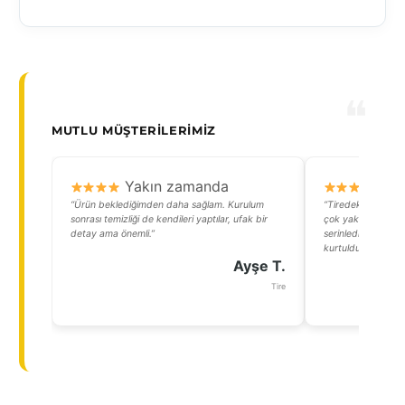
MUTLU MÜŞTERILERIMIZ
Yakın zamanda
Y
“Ürün beklediğimden daha sağlam. Kurulum
“Tiredeki evimin 
sonrası temizliği de kendileri yaptılar, ufak bir
çok yakıcıydı. Zip 
detay ama önemli.”
serinledi ve mobi
kurtuldu. Çok mem
Ayşe T.
Tire