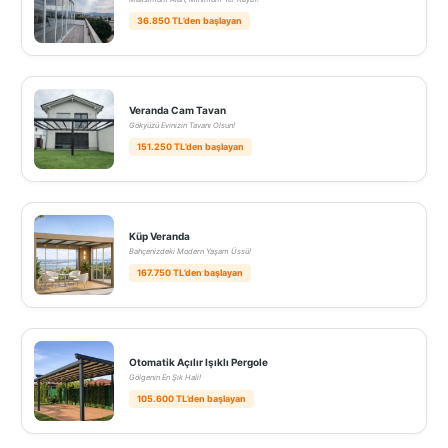
36.850 TL’den başlayan
Veranda Cam Tavan
Gökyüzü Evinizin Tavanı Olsun!
151.250 TL’den başlayan
Küp Veranda
Bahçenizdeki Modern Yaşam Üssü!
167.750 TL’den başlayan
Otomatik Açılır Işıklı Pergole
Gölgenin En Şık Hali!
105.600 TL’den başlayan