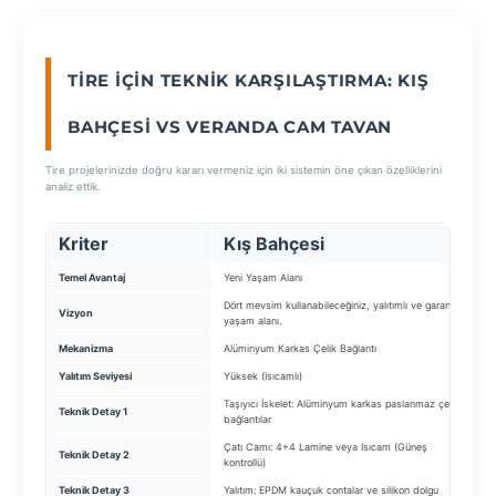
SEÇ
TIRE İÇIN TEKNIK KARŞILAŞTIRMA: KIŞ
BAHÇESI VS VERANDA CAM TAVAN
Tire projelerinizde doğru kararı vermeniz için iki sistemin öne çıkan özelliklerini
analiz ettik.
Kriter
Kış Bahçesi
V
Temel Avantaj
Yeni Yaşam Alanı
Do
Dört mevsim kullanabileceğiniz, yalıtımlı ve garantili
Gö
Vizyon
yaşam alanı.
ca
Mekanizma
Alüminyum Karkas Çelik Bağlantı
Sa
Yalıtım Seviyesi
Yüksek (Isıcamlı)
Y
Taşıyıcı İskelet: Alüminyum karkas paslanmaz çelik
Ca
Teknik Detay 1
bağlantılar
(G
Çatı Camı: 4+4 Lamine veya Isıcam (Güneş
Ka
Teknik Detay 2
kontrollü)
ba
Teknik Detay 3
Yalıtım: EPDM kauçuk contalar ve silikon dolgu
Is