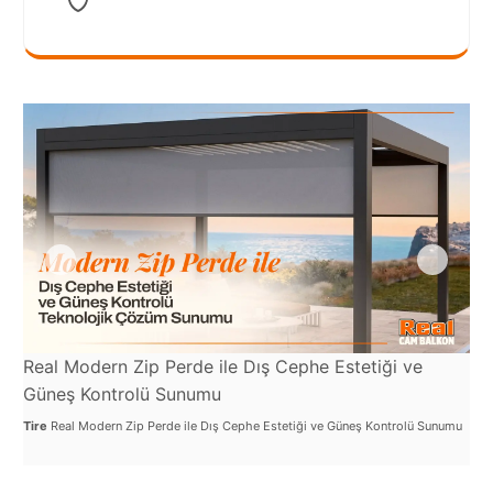
Port
Coquitlam
Rize
Sakarya
Sarajevo
Sivas
switzerland
Tilburg
Van
Real Modern Zip Perde ile Dış Cephe Estetiği ve
Re
Güneş Kontrolü Sunumu
Rü
Yalova
Tire
Real Modern Zip Perde ile Dış Cephe Estetiği ve Güneş Kontrolü Sunumu
Tir
Test
VAZGEÇ