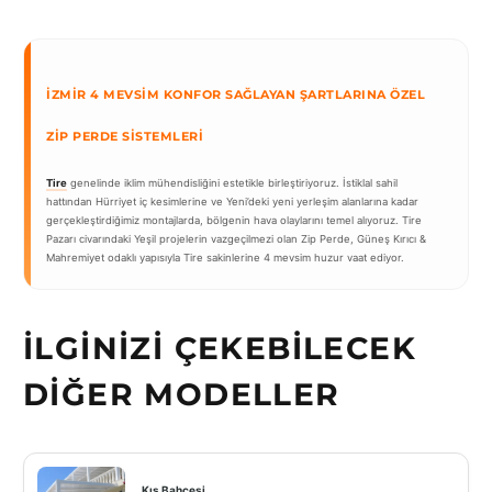
İZMIR 4 MEVSIM KONFOR SAĞLAYAN ŞARTLARINA ÖZEL
ZIP PERDE SISTEMLERI
Tire
genelinde iklim mühendisliğini estetikle birleştiriyoruz. İstiklal sahil
hattından Hürriyet iç kesimlerine ve Yeni’deki yeni yerleşim alanlarına kadar
gerçekleştirdiğimiz montajlarda, bölgenin hava olaylarını temel alıyoruz. Tire
Pazarı civarındaki Yeşil projelerin vazgeçilmezi olan Zip Perde, Güneş Kırıcı &
Mahremiyet odaklı yapısıyla Tire sakinlerine 4 mevsim huzur vaat ediyor.
İLGINIZI ÇEKEBILECEK
DIĞER MODELLER
Kış Bahçesi