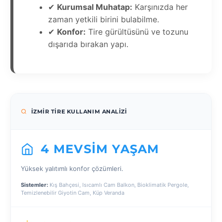
✔
Kurumsal Muhatap:
Karşınızda her
zaman yetkili birini bulabilme.
✔
Konfor:
Tire gürültüsünü ve tozunu
dışarıda bırakan yapı.
İZMIR TIRE KULLANIM ANALIZI
4 MEVSIM YAŞAM
Yüksek yalıtımlı konfor çözümleri.
Sistemler:
Kış Bahçesi, Isıcamlı Cam Balkon, Bioklimatik Pergole,
Temizlenebilir Giyotin Cam, Küp Veranda