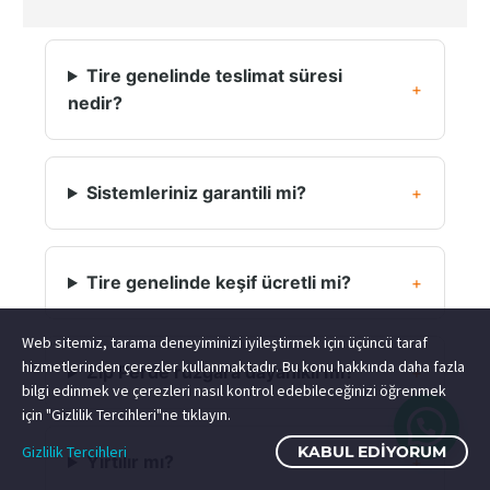
Tire genelinde teslimat süresi
nedir?
Sistemleriniz garantili mi?
Tire genelinde keşif ücretli mi?
Web sitemiz, tarama deneyiminizi iyileştirmek için üçüncü taraf
hizmetlerinden çerezler kullanmaktadır. Bu konu hakkında daha fazla
Zip Perde rüzgara dayanıklı mı?
bilgi edinmek ve çerezleri nasıl kontrol edebileceğinizi öğrenmek
için "Gizlilik Tercihleri"ne tıklayın.
Gizlilik Tercihleri
KABUL EDIYORUM
Yırtılır mı?