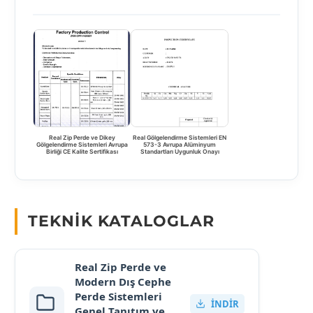
Real Zip Perde ve Dikey
Real Gölgelendirme Sistemleri EN
Gölgelendirme Sistemleri Avrupa
573-3 Avrupa Alüminyum
Birliği CE Kalite Sertifikası
Standartları Uygunluk Onayı
TEKNIK KATALOGLAR
Real Zip Perde ve
Modern Dış Cephe
Perde Sistemleri
İNDIR
Genel Tanıtım ve