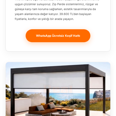
Banja
uygun çözümler sunuyoruz. Zip Perde sistemlerimiz, rüzgar ve
güneşe karşı tam koruma sağlarken, estetik tasarımlarıyla da
Luka
yaşam alanlarınıza değer katıyor. 39.600 TL’den başlayan
fiyatlarla, konfor ve şıklığı bir arada yaşayın.
Bingöl
Bitlis
WhatsApp Ücretsiz Keşif Hattı
Bosnia and
Herzegovina
București
Bulgaristan
Bursa
Çanakkale
Çekya
Diyarbakır