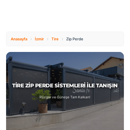
Tüm
Bosnia
Ülkeler
and
Herzegovina
Türkçe
Bulgaria
Canada
›
›
›
Anasayfa
İzmir
Tire
Zip Perde
Czech
Netherlands
Republic
TIRE ZIP PERDE SISTEMLERI ILE TANIŞIN
Poland
Romania
Rüzgar ve Güneşe Tam Kalkan!
Switzerland
Turkey
United