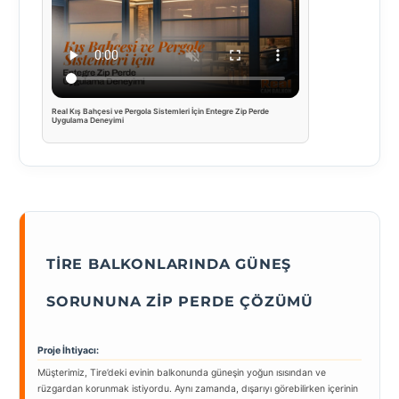
Real Kış Bahçesi ve Pergola Sistemleri İçin Entegre Zip Perde
Uygulama Deneyimi
TIRE BALKONLARINDA GÜNEŞ
SORUNUNA ZIP PERDE ÇÖZÜMÜ
Proje İhtiyacı:
Müşterimiz, Tire’deki evinin balkonunda güneşin yoğun ısısından ve
rüzgardan korunmak istiyordu. Aynı zamanda, dışarıyı görebilirken içerinin