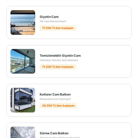
Giyotin Cam
Tek Tuşla Manzara Keyfi!
71.500 TL’den başlayan
Temizlenebilir Giyotin Cam
Zahmetsiz Temizlik, Eşsiz Manzara!
71.500 TL’den başlayan
Katlanır Cam Balkon
Manzaranıza Sınır Koymayın!
26.950 TL’den başlayan
Sürme Cam Balkon
Maksimum Alan, Minimum Yer Kaybı!