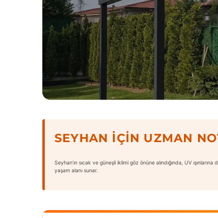
SEYHAN İÇIN UZMAN N
Seyhan’ın sıcak ve güneşli iklimi göz önüne alındığında, UV ışınlarına 
yaşam alanı sunar.