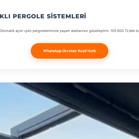
IKLI PERGOLE SISTEMLERI
Otomatik açılır ışıklı pergolelerimizle yaşam alanlarınızı güzelleştirin. 105.600 TL’den ba
WhatsApp Ücretsiz Keşif Hattı