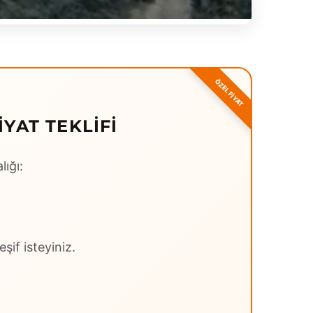
YAT TEKLIFI
lığı:
şif isteyiniz.