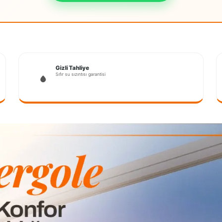
Gizli Tahliye
Sıfır su sızıntısı garantisi