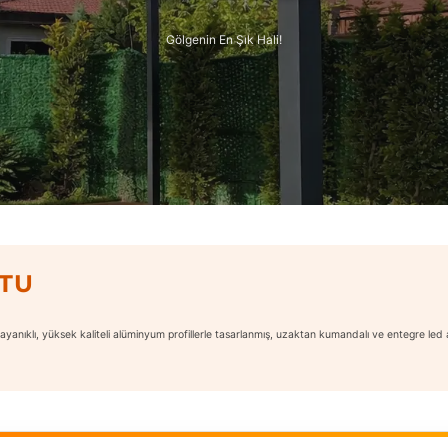
Gölgenin En Şık Hali!
OTU
dayanıklı, yüksek kaliteli alüminyum profillerle tasarlanmış, uzaktan kumandalı ve entegre led a