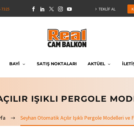
6 7325
TEKLİF AL
K
BAYİ
SATIŞ NOKTALARI
AKTÜEL
İLETİ
ÇILIR IŞIKLI PERGOLE MODE
yfa
Seyhan Otomatik Açılır Işıklı Pergole Modelleri ve F