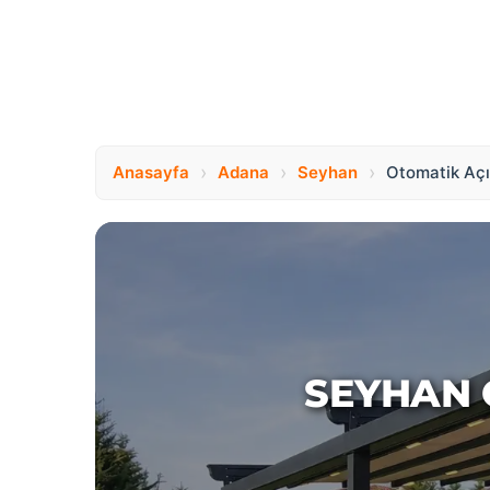
›
›
›
Anasayfa
Adana
Seyhan
Otomatik Açıl
SEYHAN 