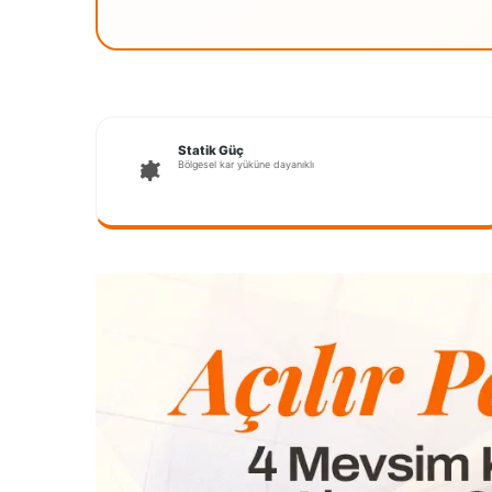
Statik Güç
Bölgesel kar yüküne dayanıklı