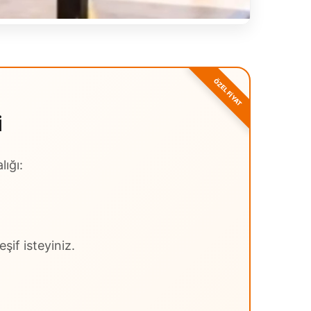
I
lığı:
şif isteyiniz.