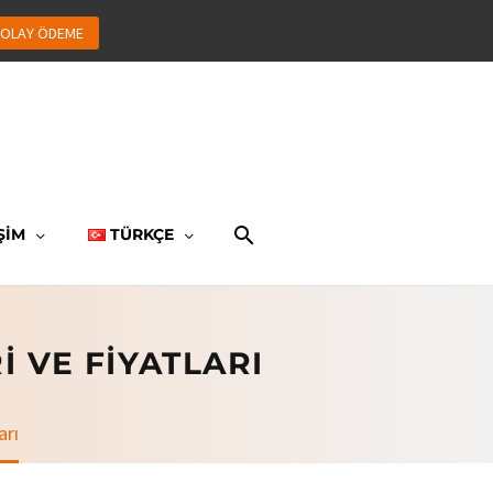
OLAY ÖDEME
ŞİM
TÜRKÇE
 VE FIYATLARI
arı