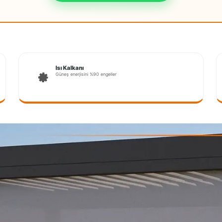
Isı Kalkanı
Güneş enerjisini %90 engeller