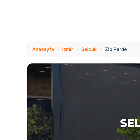
›
›
›
Anasayfa
İzmir
Selçuk
Zip Perde
SE