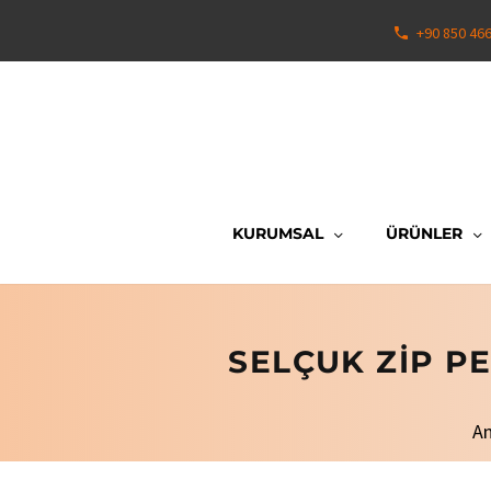
+90 850 46
KURUMSAL
ÜRÜNLER
SELÇUK ZIP P
A