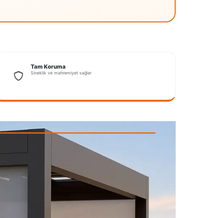
Tam Koruma
Sineklik ve mahremiyet sağlar