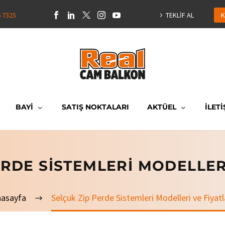
6 7325
TEKLİF AL
K
BAYİ
SATIŞ NOKTALARI
AKTÜEL
İLETİ
ERDE SISTEMLERI MODELLERI
nasayfa
Selçuk Zip Perde Sistemleri Modelleri ve Fiyatl