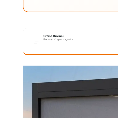
Fırtına Direnci
130 km/h rüzgara dayanıklı