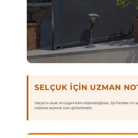
SELÇUK İÇIN UZMAN NO
Selçuk’un sıcak ve rüzgarlı iklimi düşünüldüğünde, Zip Perdeler UV ışı
malzeme seçimine özen gösterilmelidir.