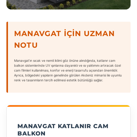
States
MANAVGAT İÇIN UZMAN
NOTU
Tüm
Şehirler
Manavgat’ın sıcak ve nemli iklimi göz önüne alındığında, katlanır cam
Adana
balkon sistemlerinde UV ışınlarına dayanıklı ve ısı yalıtımını artıracak özel
cam filmleri kullanılması, konfor ve enerji tasarrufu açısından önemlidir.
Ayrıca, bölgedeki yapıların genelinde görülen Akdeniz mimarisi ile uyumlu
Adıyaman
renk ve tasarımların tercih edilmesi estetik bütünlüğü sağlar.
Afyonkarahisar
Antalya
Aydın
MANAVGAT KATLANIR CAM
Balıkesir
BALKON