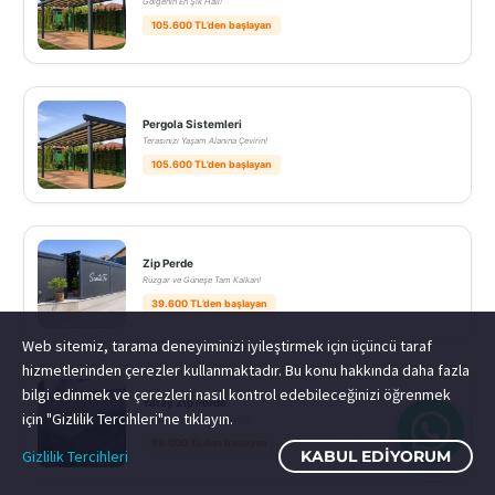
Gölgenin En Şık Hali!
105.600 TL’den başlayan
Pergola Sistemleri
Terasınızı Yaşam Alanına Çevirin!
105.600 TL’den başlayan
Zip Perde
Rüzgar ve Güneşe Tam Kalkan!
39.600 TL’den başlayan
Web sitemiz, tarama deneyiminizi iyileştirmek için üçüncü taraf
hizmetlerinden çerezler kullanmaktadır. Bu konu hakkında daha fazla
bilgi edinmek ve çerezleri nasıl kontrol edebileceğinizi öğrenmek
Yatay Zip Perde
için "Gizlilik Tercihleri"ne tıklayın.
Kış Bahçeniz Yazın Da Serin!
99.000 TL’den başlayan
Gizlilik Tercihleri
KABUL EDIYORUM