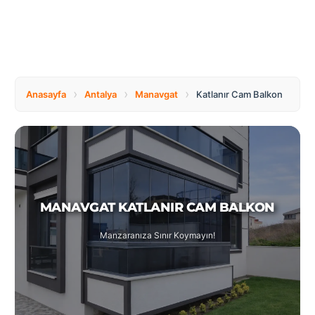
Tüm
Bosnia
Ülkeler
and
Herzegovina
Türkçe
Bulgaria
Canada
›
›
›
Anasayfa
Antalya
Manavgat
Katlanır Cam Balkon
Czech
Netherlands
Republic
MANAVGAT KATLANIR CAM BALKON
Poland
Romania
Manzaranıza Sınır Koymayın!
Switzerland
Turkey
United