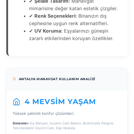
✔
Şelale Tasarım:
Manavgat
mimarisine değer katan estetik çizgiler.
✔
Renk Seçenekleri:
Binanızın dış
cephesine uygun renk alternatifleri.
✔
UV Koruma:
Eşyalarınızı güneşin
zararlı etkilerinden koruyan özellikler.
ANTALYA MANAVGAT KULLANIM ANALIZI
4 MEVSIM YAŞAM
Yüksek yalıtımlı konfor çözümleri.
Sistemler:
Kış Bahçesi, Isıcamlı Cam Balkon, Bioklimatik Pergole,
Temizlenebilir Giyotin Cam, Küp Veranda