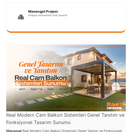
Port
Coquitlam
Manavgat Projesi
Antalya mimarisine özel tasarım
Rize
Sakarya
Sarajevo
Sivas
switzerland
Tilburg
Van
Yalova
Real Modern Cam Balkon Sistemleri Genel Tanıtım ve
Re
Fonksiyonel Tasarım Sunumu
Uy
VAZGEÇ
Manavgat
Real Modern Cam Balkon Sistemleri Genel Tanıtım ve Fonksiyonel
Man