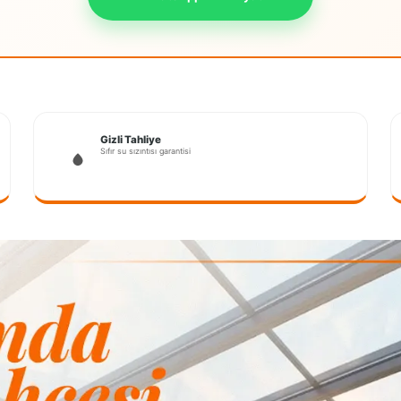
Gizli Tahliye
Sıfır su sızıntısı garantisi