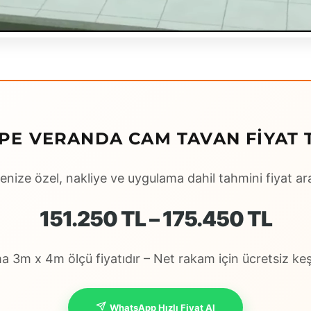
PE VERANDA CAM TAVAN FIYAT T
enize özel, nakliye ve uygulama dahil tahmini fiyat ara
151.250 TL – 175.450 TL
 3m x 4m ölçü fiyatıdır – Net rakam için ücretsiz keşi
WhatsApp Hızlı Fiyat Al