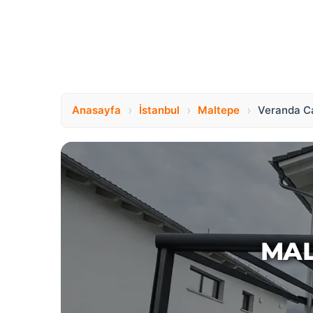
›
›
›
Anasayfa
İstanbul
Maltepe
Veranda C
MAL