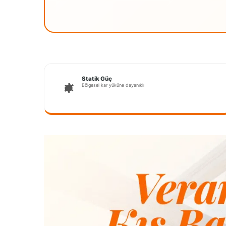
Statik Güç
Bölgesel kar yüküne dayanıklı