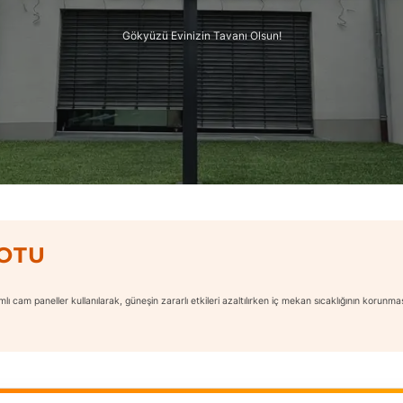
Gökyüzü Evinizin Tavanı Olsun!
NOTU
tımlı cam paneller kullanılarak, güneşin zararlı etkileri azaltılırken iç mekan sıcaklığının korunm