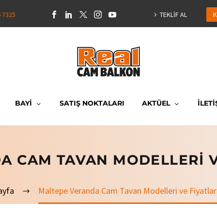
6 7325
TEKLİF AL
K
BAYİ
SATIŞ NOKTALARI
AKTÜEL
İLETİ
A CAM TAVAN MODELLERI VE
ayfa
Maltepe Veranda Cam Tavan Modelleri ve Fiyatlar