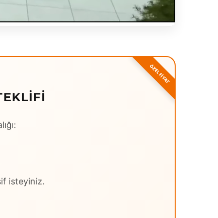
EKLIFI
lığı:
f isteyiniz.