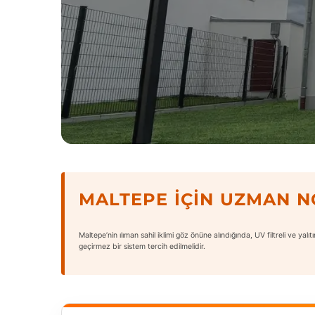
MALTEPE İÇIN UZMAN 
Maltepe’nin ılıman sahil iklimi göz önüne alındığında, UV filtreli ve yalı
geçirmez bir sistem tercih edilmelidir.