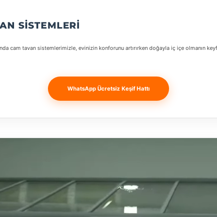
AN SISTEMLERI
da cam tavan sistemlerimizle, evinizin konforunu artırırken doğayla iç içe olmanın keyf
WhatsApp Ücretsiz Keşif Hattı