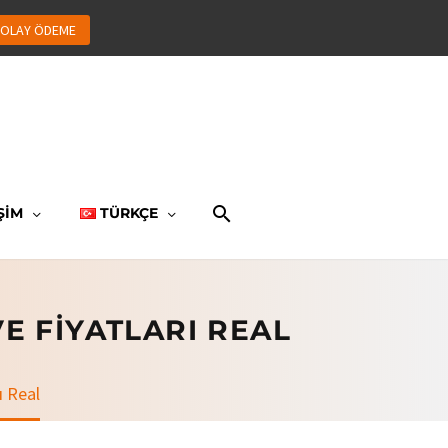
OLAY ÖDEME
ŞİM
TÜRKÇE
 FIYATLARI REAL
ı Real