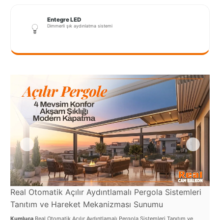
Port
Coquitlam
Entegre LED
Dimmerli şık aydınlatma sistemi
Rize
Sakarya
Sarajevo
Sivas
switzerland
Tilburg
Van
Yalova
Real Otomatik Açılır Aydıntlamalı Pergola Sistemleri
Re
Tanıtım ve Hareket Mekanizması Sunumu
ve
VAZGEÇ
Kumluca
Real Otomatik Açılır Aydıntlamalı Pergola Sistemleri Tanıtım ve
Kum