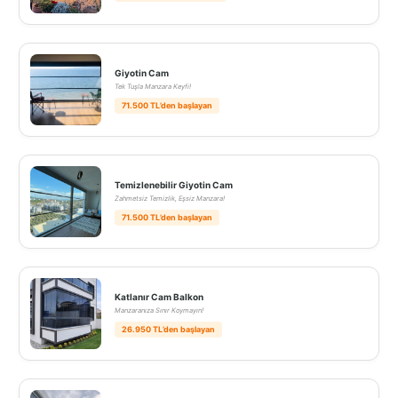
Giyotin Cam
Tek Tuşla Manzara Keyfi!
71.500 TL’den başlayan
Temizlenebilir Giyotin Cam
Zahmetsiz Temizlik, Eşsiz Manzara!
71.500 TL’den başlayan
Katlanır Cam Balkon
Manzaranıza Sınır Koymayın!
26.950 TL’den başlayan