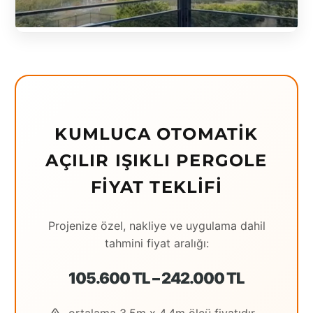
Eching
Edirne
Elazığ
Erzincan
KUMLUCA OTOMATIK
Erzrum
AÇILIR IŞIKLI PERGOLE
Eskişehir
FIYAT TEKLIFI
Gaziantep
Giresun
Projenize özel, nakliye ve uygulama dahil
tahmini fiyat aralığı:
Hatay
105.600 TL – 242.000 TL
Houston
İstanbul