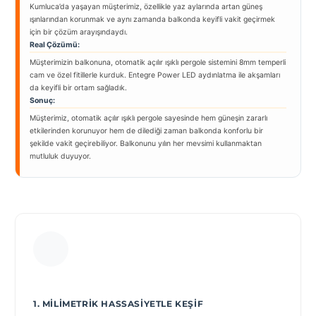
Kumluca’da yaşayan müşterimiz, özellikle yaz aylarında artan güneş
ışınlarından korunmak ve aynı zamanda balkonda keyifli vakit geçirmek
için bir çözüm arayışındaydı.
Real Çözümü:
Müşterimizin balkonuna, otomatik açılır ışıklı pergole sistemini 8mm temperli
cam ve özel fitillerle kurduk. Entegre Power LED aydınlatma ile akşamları
da keyifli bir ortam sağladık.
Sonuç:
Müşterimiz, otomatik açılır ışıklı pergole sayesinde hem güneşin zararlı
etkilerinden korunuyor hem de dilediği zaman balkonda konforlu bir
şekilde vakit geçirebiliyor. Balkonunu yılın her mevsimi kullanmaktan
mutluluk duyuyor.
1. MILIMETRIK HASSASIYETLE KEŞIF