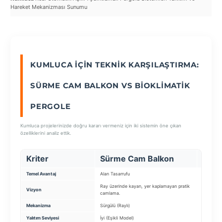
Hareket Mekanizması Sunumu
Sist
SEÇ
KUMLUCA İÇIN TEKNIK KARŞILAŞTIRMA:
SÜRME CAM BALKON VS BIOKLIMATIK
PERGOLE
Kumluca projelerinizde doğru kararı vermeniz için iki sistemin öne çıkan
özelliklerini analiz ettik.
Kriter
Sürme Cam Balkon
Biokl
Temel Avantaj
Alan Tasarrufu
Lüks & K
Ray üzerinde kayan, yer kaplamayan pratik
Güneşi ve
Vizyon
camlama.
sistemi.
Mekanizma
Sürgülü (Raylı)
Motorlu H
Yalıtım Seviyesi
İyi (Eşikli Model)
Tam Su/Isı