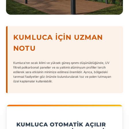
States
KUMLUCA İÇIN UZMAN
Tüm
NOTU
Şehirler
Adana
Kumluca’nın sıcak iklimi ve yüksek güneş ışınımı düşünüldüğünde, UV
filtreli polikarbonat paneller ve ısı yalıtımlı alüminyum profiller tercih
edilerek sera etkisinin minimize edilmesi önemlidir. Ayrıca, bölgedeki
Adıyaman
tarımsal faaliyetler göz önünde bulundurularak toz ve polen tutmayan
özel kaplamalar kullanılabilir.
Afyonkarahisar
Antalya
Aydın
Balıkesir
KUMLUCA OTOMATIK AÇILIR