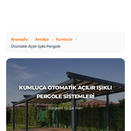
Tüm
Bosnia
Ülkeler
and
Herzegovina
Türkçe
Bulgaria
Canada
›
›
›
Anasayfa
Antalya
Kumluca
Otomatik Açılır Işıklı Pergole
Czech
Netherlands
Republic
Poland
Romania
KUMLUCA OTOMATIK AÇILIR IŞIKLI
PERGOLE SISTEMLERI
Switzerland
Turkey
Gölgenin En Şık Hali!
United