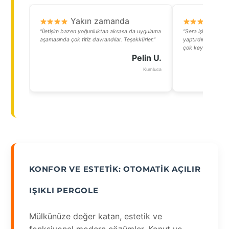
Yakın zamanda
Y
“İletişim bazen yoğunluktan aksasa da uygulama
“Sera işiyle uğraş
aşamasında çok titiz davrandılar. Teşekkürler.”
yaptırdım. Akşamla
çok keyifli oluyor.”
Pelin U.
Kumluca
KONFOR VE ESTETIK: OTOMATIK AÇILIR
IŞIKLI PERGOLE
Mülkünüze değer katan, estetik ve