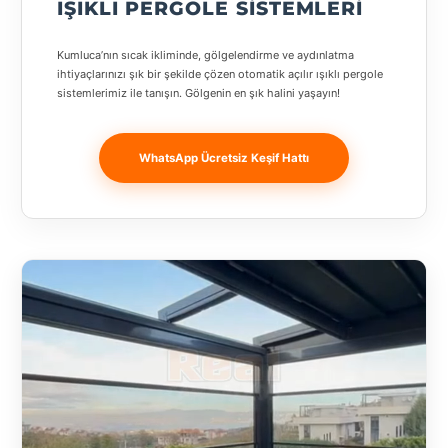
IŞIKLI PERGOLE SISTEMLERI
Banja
Luka
Kumluca’nın sıcak ikliminde, gölgelendirme ve aydınlatma
ihtiyaçlarınızı şık bir şekilde çözen otomatik açılır ışıklı pergole
Bingöl
sistemlerimiz ile tanışın. Gölgenin en şık halini yaşayın!
Bitlis
WhatsApp Ücretsiz Keşif Hattı
Bosnia and
Herzegovina
București
Bulgaristan
Bursa
Çanakkale
Çekya
Diyarbakır