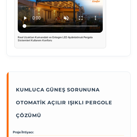
Real Uzaktan Kumandalı ve Entegre LED Aydınlatmalı Pergola
Sistemleri Kullanım Konforu
KUMLUCA GÜNEŞ SORUNUNA
OTOMATIK AÇILIR IŞIKLI PERGOLE
ÇÖZÜMÜ
Proje İhtiyacı: