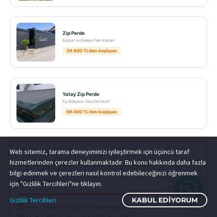
Zip Perde
Rüzgar ve Güneşe Tam Kalkan!
39.600 TL’den başlayan
Yatay Zip Perde
Kış Bahçeniz Yazın Da Serin!
99.000 TL’den başlayan
Web sitemiz, tarama deneyiminizi iyileştirmek için üçüncü taraf
hizmetlerinden çerezler kullanmaktadır. Bu konu hakkında daha fazla
KUMLUCA HIZMET NOKTALARIMIZ VE SERVIS
bilgi edinmek ve çerezleri nasıl kontrol edebileceğinizi öğrenmek
BÖLGELERI
için "Gizlilik Tercihleri"ne tıklayın.
Gizlilik Tercihleri
KABUL EDIYORUM
Merkez Mahallesi Otomatik Açılır Işıklı Pergole Ustası