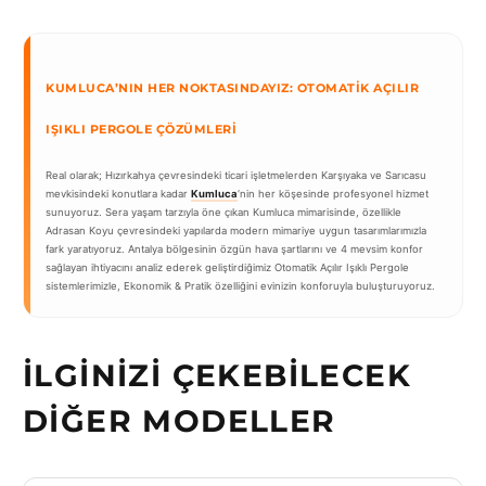
KUMLUCA’NIN HER NOKTASINDAYIZ: OTOMATIK AÇILIR
IŞIKLI PERGOLE ÇÖZÜMLERI
Real olarak; Hızırkahya çevresindeki ticari işletmelerden Karşıyaka ve Sarıcasu
mevkisindeki konutlara kadar
Kumluca
‘nin her köşesinde profesyonel hizmet
sunuyoruz. Sera yaşam tarzıyla öne çıkan Kumluca mimarisinde, özellikle
Adrasan Koyu çevresindeki yapılarda modern mimariye uygun tasarımlarımızla
fark yaratıyoruz. Antalya bölgesinin özgün hava şartlarını ve 4 mevsim konfor
sağlayan ihtiyacını analiz ederek geliştirdiğimiz Otomatik Açılır Işıklı Pergole
sistemlerimizle, Ekonomik & Pratik özelliğini evinizin konforuyla buluşturuyoruz.
İLGINIZI ÇEKEBILECEK
DIĞER MODELLER