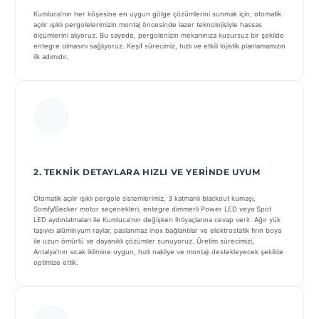
Kumluca’nın her köşesine en uygun gölge çözümlerini sunmak için, otomatik
açılır ışıklı pergolelerimizin montaj öncesinde lazer teknolojisiyle hassas
ölçümlerini alıyoruz. Bu sayede, pergolenizin mekanınıza kusursuz bir şekilde
entegre olmasını sağlıyoruz. Keşif sürecimiz, hızlı ve etkili lojistik planlamamızın
ilk adımıdır.
2. TEKNIK DETAYLARA HIZLI VE YERINDE UYUM
Otomatik açılır ışıklı pergole sistemlerimiz, 3 katmanlı blackout kumaşı,
Somfy/Becker motor seçenekleri, entegre dimmerli Power LED veya Spot
LED aydınlatmaları ile Kumluca’nın değişken ihtiyaçlarına cevap verir. Ağır yük
taşıyıcı alüminyum raylar, paslanmaz inox bağlantılar ve elektrostatik fırın boya
ile uzun ömürlü ve dayanıklı çözümler sunuyoruz. Üretim sürecimizi,
Antalya’nın sıcak iklimine uygun, hızlı nakliye ve montajı destekleyecek şekilde
optimize ettik.