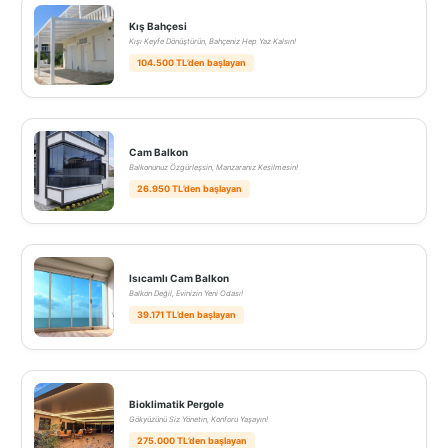
Kış Bahçesi
Kışı Keyfe Dönüştürün, Bahçeniz Hep Yaz Kalsın!
104.500 TL’den başlayan
Cam Balkon
Balkonunuz Özgürleşsin, Manzaranız Kesilmesin!
26.950 TL’den başlayan
Isıcamlı Cam Balkon
Balkon Değil, Evinizin Yeni Odası!
39.171 TL’den başlayan
Bioklimatik Pergole
Gökyüzünü Siz Yönetin, Konforu Yaşayın!
275.000 TL’den başlayan