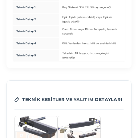
Panel: Al
Teknik Detay 1
Ray Sistemi: 3’lü 4’lü 5’li ray seçeneği
ve toplan
Eşik: Eşikli (yalıtım odaklı) veya Eşiksiz
Yalıtım: P
Teknik Detay 2
(geçiş odaklı)
(opsiyone
Cam: 8mm veya 10mm Temperli / Isıcamlı
Teknik Detay 3
Motor: So
seçenek
Aydınlat
Teknik Detay 4
Kilit: Yanlardan havuz kilit ve anahtarlı kilit
LED
Tekerlek: Alt taşıyıcı, üst dengeleyici
Teknik Detay 5
Su Tahliy
tekerlekler
TEKNIK KESITLER VE YALITIM DETAYLARI