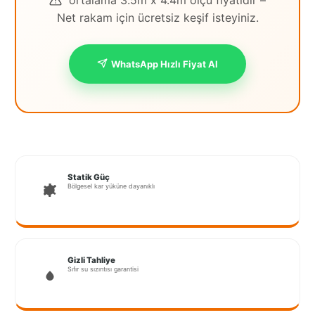
ortalama 3.5m x 4.4m ölçü fiyatıdır –
Net rakam için ücretsiz keşif isteyiniz.
İstanbul
Anadolu
WhatsApp Hızlı Fiyat Al
İstanbul
Avrupa
İzmir
Kırklareli
Kocaeli
Statik Güç
Bölgesel kar yüküne dayanıklı
Lubrza
Manisa
Muğla
Gizli Tahliye
Sıfır su sızıntısı garantisi
Muş