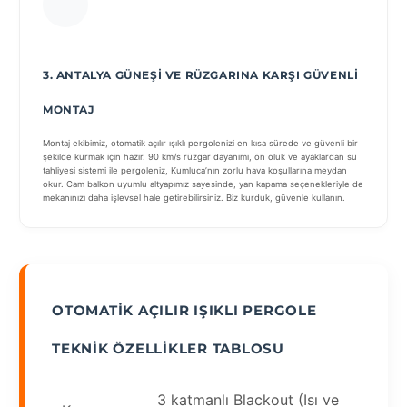
3. ANTALYA GÜNEŞI VE RÜZGARINA KARŞI GÜVENLI
MONTAJ
Montaj ekibimiz, otomatik açılır ışıklı pergolenizi en kısa sürede ve güvenli bir
şekilde kurmak için hazır. 90 km/s rüzgar dayanımı, ön oluk ve ayaklardan su
tahliyesi sistemi ile pergoleniz, Kumluca’nın zorlu hava koşullarına meydan
okur. Cam balkon uyumlu altyapımız sayesinde, yan kapama seçenekleriyle de
mekanınızı daha işlevsel hale getirebilirsiniz. Biz kurduk, güvenle kullanın.
OTOMATIK AÇILIR IŞIKLI PERGOLE
TEKNIK ÖZELLIKLER TABLOSU
3 katmanlı Blackout (Isı ve