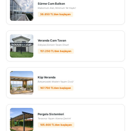
Sürme Cam Balkon
Maksimum Alan, Minimum Yer Kaybı!
36.850 TL’den başlayan
Veranda Cam Tavan
Gökyüzü Evinizin Tavanı Olsun!
151.250 TL’den başlayan
Küp Veranda
Bahçenizdeki Modern Yaşam Üssü!
167.750 TL’den başlayan
Pergola Sistemleri
Terasınızı Yaşam Alanına Çevirin!
105.600 TL’den başlayan