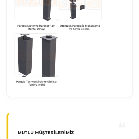
Pergola Motor ve Hareket Rayı
Otomatik Pergola İç Mekanizma
Montaj Detayı
ve Kayış Sistemi
Pergola Taşıyıcı Direk ve Gizli Su
Tahliye Profili
MUTLU MÜŞTERILERIMIZ