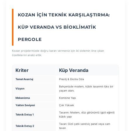
KOZAN İÇIN TEKNIK KARŞILAŞTIRMA:
SEÇ
KÜP VERANDA VS BIOKLIMATIK
PERGOLE
Kozan projelerinizde doğru kararı vermeniz için iki sistemin öne çıkan
özelliklerini analiz ettik.
Kriter
Küp Veranda
Biok
Temel Avantaj
Prestij & Ekstra Oda
Lüks & 
Bahçenizde modern, kübik tasarımlı lüks bir
Güneşi 
Vizyon
yaşam alanı.
sistemi.
Mekanizma
Kombine Yapı
Motorlu
Yalıtım Seviyesi
Çok Yüksek
Tam Su/I
Tasarım: Modern, düz görünümlü (gizli eğimli)
Panel: 
Teknik Detay 1
kübik yapı
dönebil
Tavan: Gizli çatılı sandviç panel veya cam
Yalıtım:
Teknik Detay 2
tavan
(opsiyon