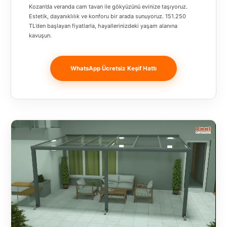
Banja
Kozan’da veranda cam tavan ile gökyüzünü evinize taşıyoruz.
Estetik, dayanıklılık ve konforu bir arada sunuyoruz. 151.250
Luka
TL’den başlayan fiyatlarla, hayallerinizdeki yaşam alanına
kavuşun.
Bingöl
Bitlis
WhatsApp Ücretsiz Keşif Hattı
Bosnia and
Herzegovina
București
Bulgaristan
Bursa
Çanakkale
Çekya
Diyarbakır