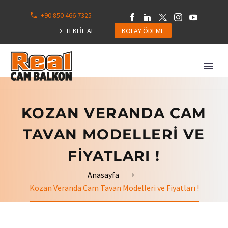
+90 850 466 7325
0
113
TEKLİF AL
KOLAY ÖDEME
Hepsini
Göster
KOZAN VERANDA CAM
TAVAN MODELLERI VE
FIYATLARI !
Anasayfa
Kozan Veranda Cam Tavan Modelleri ve Fiyatları !