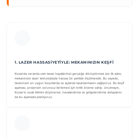
1. LAZER HASSASIYETIYLE: MEKANINIZIN KEŞFI
Kozan’da veranda cam tavan hayallerinizi gerçeğe dönüştürmek için ilk adım,
mekanınızın lazer teknolojisiyle hassas bir şekilde ölçülmesidir. Bu sayede,
tavanınızın en uygun boyutlarda ve açılarda tasarlanmasını sağlıyoruz. Bu keşif
aşaması, projenizin sorunsuz ilerlemesi için kritik öneme sahip. Unutmayın,
Kozan’ın sıcak iklimini düşünerek, havalandırma ve gölgelendirme detaylarını
da bu aşamada planlıyoruz.