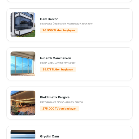
Cam Balkon
Balkonunuz Özgürleşsin, Manzaranız Kesilmesin!
26.950 TL’den başlayan
Isıcamlı Cam Balkon
Balkon Değil, Evinizin Yeni Odası!
39.171 TL’den başlayan
Bioklimatik Pergole
Gökyüzünü Siz Yönetin, Konforu Yaşayın!
275.000 TL’den başlayan
Giyotin Cam