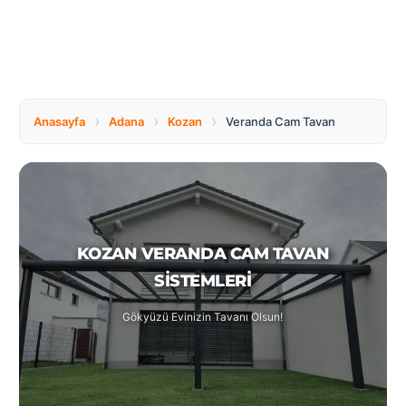
Tüm
Bosnia
Ülkeler
and
Herzegovina
Türkçe
Bulgaria
Canada
›
›
›
Anasayfa
Adana
Kozan
Veranda Cam Tavan
Czech
Netherlands
Republic
KOZAN VERANDA CAM TAVAN
Poland
Romania
SISTEMLERI
Gökyüzü Evinizin Tavanı Olsun!
Switzerland
Turkey
United