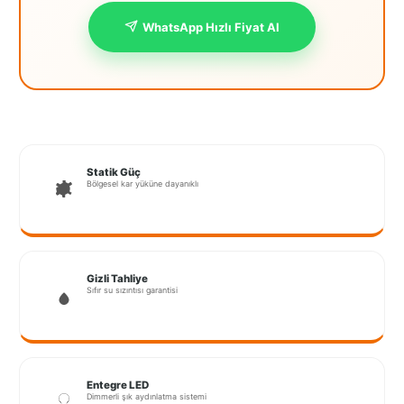
İstanbul
WhatsApp Hızlı Fiyat Al
Anadolu
İstanbul
Avrupa
İzmir
Statik Güç
Bölgesel kar yüküne dayanıklı
Kırklareli
Kocaeli
Lubrza
Gizli Tahliye
Sıfır su sızıntısı garantisi
Manisa
Muğla
Muş
Entegre LED
Dimmerli şık aydınlatma sistemi