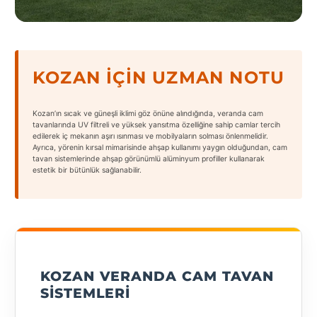
States
KOZAN İÇIN UZMAN NOTU
Tüm
Kozan’ın sıcak ve güneşli iklimi göz önüne alındığında, veranda cam
Şehirler
tavanlarında UV filtreli ve yüksek yansıtma özelliğine sahip camlar tercih
edilerek iç mekanın aşırı ısınması ve mobilyaların solması önlenmelidir.
Ayrıca, yörenin kırsal mimarisinde ahşap kullanımı yaygın olduğundan, cam
Adana
tavan sistemlerinde ahşap görünümlü alüminyum profiller kullanarak
estetik bir bütünlük sağlanabilir.
Adıyaman
Afyonkarahisar
Antalya
Aydın
KOZAN VERANDA CAM TAVAN
SISTEMLERI
Balıkesir