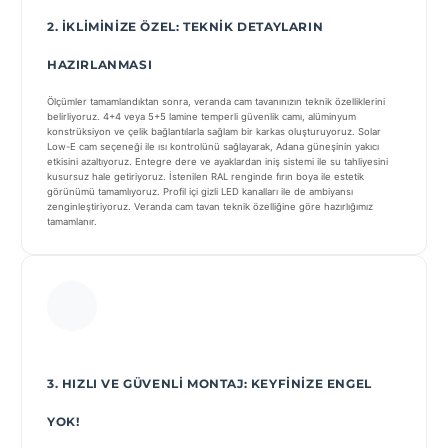
2. İKLIMINIZE ÖZEL: TEKNIK DETAYLARIN
HAZIRLANMASI
Ölçümler tamamlandıktan sonra, veranda cam tavanınızın teknik özelliklerini
belirliyoruz. 4+4 veya 5+5 lamine temperli güvenlik camı, alüminyum
konstrüksiyon ve çelik bağlantılarla sağlam bir karkas oluşturuyoruz. Solar
Low-E cam seçeneği ile ısı kontrolünü sağlayarak, Adana güneşinin yakıcı
etkisini azaltıyoruz. Entegre dere ve ayaklardan iniş sistemi ile su tahliyesini
kusursuz hale getiriyoruz. İstenilen RAL renginde fırın boya ile estetik
görünümü tamamlıyoruz. Profil içi gizli LED kanalları ile de ambiyansı
zenginleştiriyoruz. Veranda cam tavan teknik özelliğine göre hazırlığımız
tamamlanır.
3. HIZLI VE GÜVENLI MONTAJ: KEYFINIZE ENGEL
YOK!