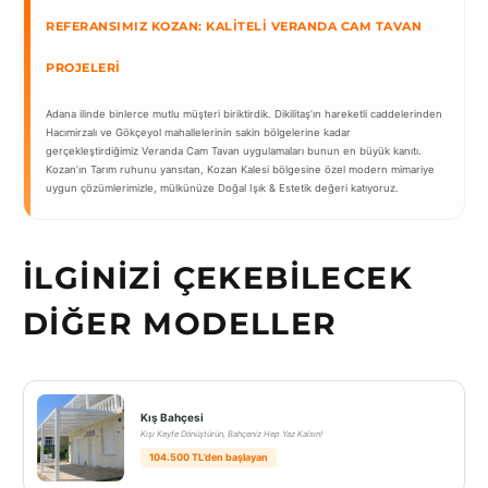
REFERANSIMIZ KOZAN: KALITELI VERANDA CAM TAVAN
PROJELERI
Adana ilinde binlerce mutlu müşteri biriktirdik. Dikilitaş’ın hareketli caddelerinden
Hacımirzalı ve Gökçeyol mahallelerinin sakin bölgelerine kadar
gerçekleştirdiğimiz Veranda Cam Tavan uygulamaları bunun en büyük kanıtı.
Kozan’ın Tarım ruhunu yansıtan, Kozan Kalesi bölgesine özel modern mimariye
uygun çözümlerimizle, mülkünüze Doğal Işık & Estetik değeri katıyoruz.
İLGINIZI ÇEKEBILECEK
DIĞER MODELLER
Kış Bahçesi
Kışı Keyfe Dönüştürün, Bahçeniz Hep Yaz Kalsın!
104.500 TL’den başlayan