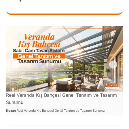
Port
Coquitlam
Rize
Sakarya
Sarajevo
Sivas
switzerland
Tilburg
Van
Real Veranda Kış Bahçesi Genel Tanıtım ve Tasarım
Re
Sunumu
Yalova
Koz
Kozan
Real Veranda Kış Bahçesi Genel Tanıtım ve Tasarım Sunumu
VAZGEÇ