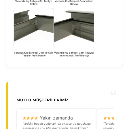
Veranda Kış Bahçesi Su Tahliye
Veranda Kış Bahçesi Cam Yalıtım
Detayı
Detayı
Veranda Kış Bahçesi Oluk ve Cam
Veranda Kış Bahçesi Cam Taşıyıcı
Taşıyıcı Profil Detayı
ve Arka Askı Profil Detayı
MUTLU MÜŞTERILERIMIZ
Yakın zamanda
Y
“İletişim bazen yoğunluktan aksasa da uygulama
“Tarımla uğraşıyo
aşamasında çok titiz davrandılar. Teşekkürler.”
sayesinde ürünler