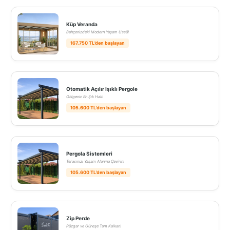
Küp Veranda
Bahçenizdeki Modern Yaşam Üssü!
167.750 TL’den başlayan
Otomatik Açılır Işıklı Pergole
Gölgenin En Şık Hali!
105.600 TL’den başlayan
Pergola Sistemleri
Terasınızı Yaşam Alanına Çevirin!
105.600 TL’den başlayan
Zip Perde
Rüzgar ve Güneşe Tam Kalkan!