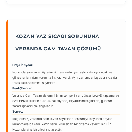
KOZAN YAZ SICAĞI SORUNUNA
VERANDA CAM TAVAN ÇÖZÜMÜ
Proje İhtiyacı:
Kozan’da yaşayan müşterimizin terasında, yaz aylarında aşırı sıcak ve
güneş ışınlarından korunma ihtiyacı vardı. Aynı zamanda, kış aylarında da
terası kullanabilmek istiyorlardı.
Real Çözümü:
Veranda Cam Tavan sistemini 8mm temperli cam, Solar Low-E kaplama ve
özel EPDM fitillerle kurduk. Bu sayede, ısı yalıtımını sağlarken, güneşin
zararlı ışınlarını da engelledik.
Sonuç:
Müşterimiz, veranda cam tavan sayesinde terasını yıl boyunca keyifle
kullanmaya başladı. Yazın serin, kışın sıcak bir ortama kavuştular. BİZ
Kozan’da yine bir aileyi mutlu ettik.