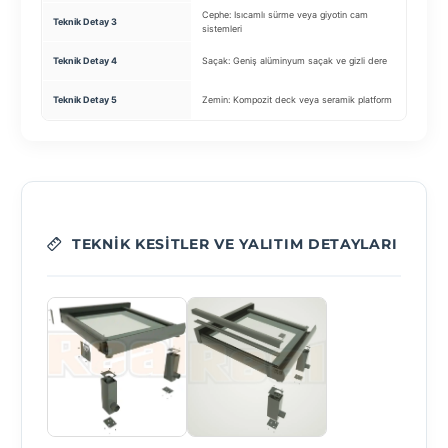
Cephe: Isıcamlı sürme veya giyotin cam
Teknik Detay 3
Motor: 
sistemleri
Aydınla
Teknik Detay 4
Saçak: Geniş alüminyum saçak ve gizli dere
Lineer 
Su Tahli
Teknik Detay 5
Zemin: Kompozit deck veya seramik platform
sistemi
TEKNIK KESITLER VE YALITIM DETAYLARI