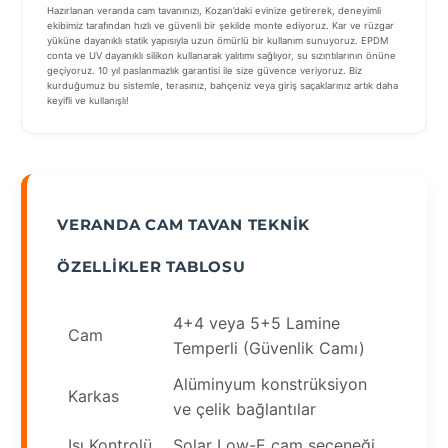
Hazırlanan veranda cam tavanınızı, Kozan’daki evinize getirerek, deneyimli
ekibimiz tarafından hızlı ve güvenli bir şekilde monte ediyoruz. Kar ve rüzgar
yüküne dayanıklı statik yapısıyla uzun ömürlü bir kullanım sunuyoruz. EPDM
conta ve UV dayanıklı silikon kullanarak yalıtımı sağlıyor, su sızıntılarının önüne
geçiyoruz. 10 yıl paslanmazlık garantisi ile size güvence veriyoruz. Biz
kurduğumuz bu sistemle, terasınız, bahçeniz veya giriş saçaklarınız artık daha
keyifli ve kullanışlı!
VERANDA CAM TAVAN TEKNIK
ÖZELLIKLER TABLOSU
4+4 veya 5+5 Lamine
Cam
Temperli (Güvenlik Camı)
Alüminyum konstrüksiyon
Karkas
ve çelik bağlantılar
Isı Kontrolü
Solar Low-E cam seçeneği