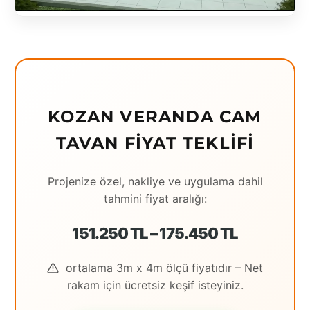
Eching
Edirne
Elazığ
Erzincan
KOZAN VERANDA CAM
Erzrum
TAVAN FIYAT TEKLIFI
Eskişehir
Projenize özel, nakliye ve uygulama dahil
Gaziantep
tahmini fiyat aralığı:
Giresun
151.250 TL – 175.450 TL
Hatay
ortalama 3m x 4m ölçü fiyatıdır – Net
Houston
rakam için ücretsiz keşif isteyiniz.
İstanbul