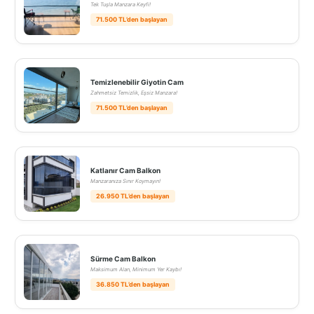
Tek Tuşla Manzara Keyfi!
71.500 TL’den başlayan
Temizlenebilir Giyotin Cam
Zahmetsiz Temizlik, Eşsiz Manzara!
71.500 TL’den başlayan
Katlanır Cam Balkon
Manzaranıza Sınır Koymayın!
26.950 TL’den başlayan
Sürme Cam Balkon
Maksimum Alan, Minimum Yer Kaybı!
36.850 TL’den başlayan