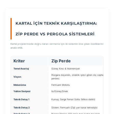
SEÇ
KARTAL İÇIN TEKNIK KARŞILAŞTIRMA:
ZIP PERDE VS PERGOLA SISTEMLERI
Kartal projelerinizde doğru kararı vermeniz için iki sistemin öne çıkan özelliklerini
analiz ettik.
Kriter
Zip Perde
P
Temel Avantaj
Güneş Kırıcı & Mahremiyet
Ko
Rüzgara dayanıklı, sineklik işlevi gören dış cephe
Ba
Vizyon
perdesi.
çö
Mekanizma
Fermuarlı Motorlu
Mo
Yalıtım Seviyesi
Isı/Güneş/Sinek
4
Si
Teknik Detay 1
Kumaş: Serge Ferrari Soltis (Mikro delikli)
se
Teknik Detay 2
Sistem: Fermuarlı (Zip) yan kanal teknolojisi
Ma
Teknik Detay 3
Rüzgar Direnci: 130 km/s hıza kadar dayanım
M