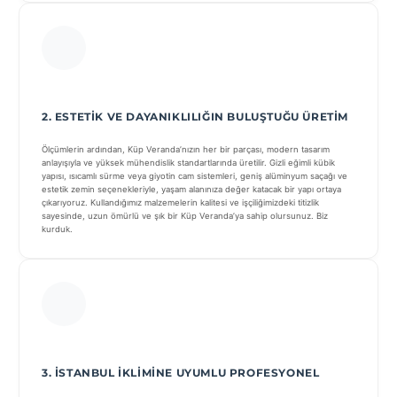
2. ESTETIK VE DAYANIKLILIĞIN BULUŞTUĞU ÜRETIM
Ölçümlerin ardından, Küp Veranda’nızın her bir parçası, modern tasarım
anlayışıyla ve yüksek mühendislik standartlarında üretilir. Gizli eğimli kübik
yapısı, ısıcamlı sürme veya giyotin cam sistemleri, geniş alüminyum saçağı ve
estetik zemin seçenekleriyle, yaşam alanınıza değer katacak bir yapı ortaya
çıkarıyoruz. Kullandığımız malzemelerin kalitesi ve işçiliğimizdeki titizlik
sayesinde, uzun ömürlü ve şık bir Küp Veranda’ya sahip olursunuz. Biz
kurduk.
3. İSTANBUL İKLIMINE UYUMLU PROFESYONEL