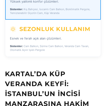
Yüksek yalıtımlı konfor çözümleri.
Sistemler:
Kış Bahçesi, Isıcamlı Cam Balkon, Bioklimatik Pergole,
Temizlenebilir Giyotin Cam, Küp Veranda
SEZONLUK KULLANIM
Esnek ve ferah açık alan çözümleri.
Sistemler:
Cam Balkon, Sürme Cam Balkon, Veranda Cam Tavan,
Otomatik Açılır Işıklı Pergole
KARTAL’DA KÜP
VERANDA KEYFI:
İSTANBUL’UN İNCISI
MANZARASINA HAKIM