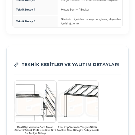
En
Teknik Detay 4
Motor: Somfy / Becker
u
Görünüm: İçeriden dışarıyı net görme, dışarıdan
Teknik Detay 5
R
içeriyi gizleme
TEKNIK KESITLER VE YALITIM DETAYLARI
Real Küp Veranda Cam Tavan
Real Küp Veranda Taşıyıcı Statik
Sistemi Teknik Profil Kesiti ve Gizli
Profil ve Cam Birleşim Detay Kesiti
Su Tahliye Detayı