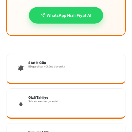
İstanbul
WhatsApp Hızlı Fiyat Al
Anadolu
İstanbul
Avrupa
İzmir
Kırklareli
Statik Güç
Bölgesel kar yüküne dayanıklı
Kocaeli
Lubrza
Manisa
Gizli Tahliye
Sıfır su sızıntısı garantisi
Muğla
Muş