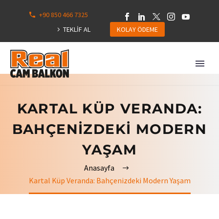
+90 850 466 7325
0
113
TEKLİF AL
KOLAY ÖDEME
Hepsini
Göster
KARTAL KÜP VERANDA:
BAHÇENIZDEKI MODERN
YAŞAM
Anasayfa
Kartal Küp Veranda: Bahçenizdeki Modern Yaşam