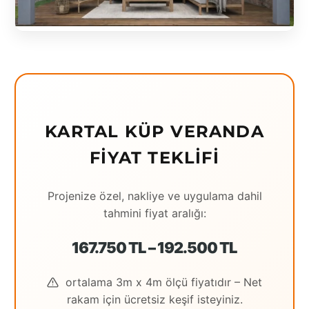
Eching
Edirne
Elazığ
Erzincan
KARTAL KÜP VERANDA
Erzrum
FIYAT TEKLIFI
Eskişehir
Gaziantep
Projenize özel, nakliye ve uygulama dahil
tahmini fiyat aralığı:
Giresun
Hatay
167.750 TL – 192.500 TL
Houston
ortalama 3m x 4m ölçü fiyatıdır – Net
rakam için ücretsiz keşif isteyiniz.
İstanbul