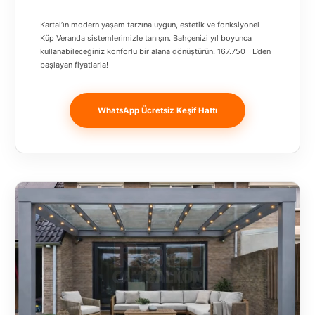
Banja
Kartal’ın modern yaşam tarzına uygun, estetik ve fonksiyonel
Luka
Küp Veranda sistemlerimizle tanışın. Bahçenizi yıl boyunca
kullanabileceğiniz konforlu bir alana dönüştürün. 167.750 TL’den
Bingöl
başlayan fiyatlarla!
Bitlis
WhatsApp Ücretsiz Keşif Hattı
Bosnia and
Herzegovina
București
Bulgaristan
Bursa
Çanakkale
Çekya
Diyarbakır