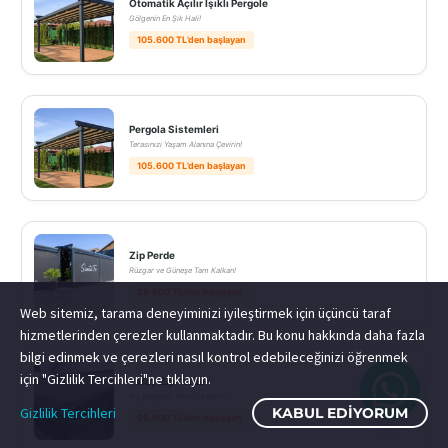
Otomatik Açılır Işıklı Pergole
Gölgenin En Şık Hali!
105.600 TL’den başlayan
Pergola Sistemleri
Terasınızı Yaşam Alanına Çevirin!
105.600 TL’den başlayan
Zip Perde
Rüzgar ve Güneşe Tam Kalkan!
39.600 TL’den başlayan
Web sitemiz, tarama deneyiminizi iyileştirmek için üçüncü taraf
hizmetlerinden çerezler kullanmaktadır. Bu konu hakkında daha fazla
bilgi edinmek ve çerezleri nasıl kontrol edebileceğinizi öğrenmek
için "Gizlilik Tercihleri"ne tıklayın.
Yatay Zip Perde
Kış Bahçeniz Yazın Da Serin!
Gizlilik Tercihleri
KABUL EDIYORUM
99.000 TL’den başlayan