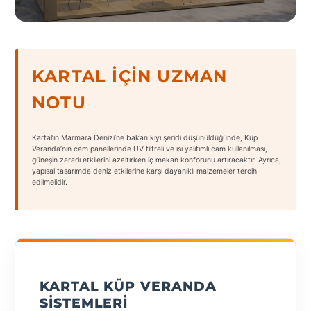
States
KARTAL İÇIN UZMAN
NOTU
Tüm
Şehirler
Kartal’ın Marmara Denizi’ne bakan kıyı şeridi düşünüldüğünde, Küp
Adana
Veranda’nın cam panellerinde UV filtreli ve ısı yalıtımlı cam kullanılması,
güneşin zararlı etkilerini azaltırken iç mekan konforunu artıracaktır. Ayrıca,
yapısal tasarımda deniz etkilerine karşı dayanıklı malzemeler tercih
Adıyaman
edilmelidir.
Afyonkarahisar
Antalya
Aydın
KARTAL KÜP VERANDA
Balıkesir
SISTEMLERI