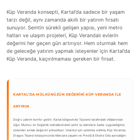
Küp Veranda konsepti, Kartal’da sadece bir yaşam
tarzı değil, aynı zamanda akıllı bir yatırım fırsatı
sunuyor. Semtin sürekli gelişen yapısı, yeni metro
hatları ve ulaşım projeleri, Küp Verandalı evlerin
değerini her geçen gün artırıyor. Hem oturmak hem
de geleceğe yatırım yapmak isteyenler için Kartal’da
Küp Veranda, kaçırılmaması gereken bir fırsat.
KARTAL’DA MÜLKÜNÜZÜN DEĞERINI KÜP VERANDA İLE
ARTIRIN
Doğru yatırım konfor getirir. Kartal bölgesinde Topselvi tarafındaki villalarından
Uğur Mumcu ve Soğanlık mahallesindeki şehir içi dairelere kadar uyguladığımız
sistemler emlak değerini yükseltiyor. İstanbul için optimize edilmiş Küp Veranda,
Dragos Tepesi lokasyonunda Manzara yaşamı ve Prestij & Ekstra Oda ayrıcalığını