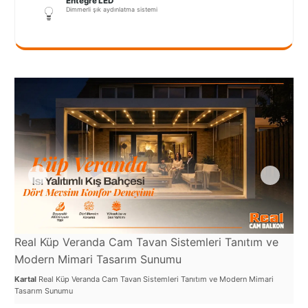
Entegre LED
Port
Dimmerli şık aydınlatma sistemi
Coquitlam
Rize
Sakarya
Sarajevo
Sivas
switzerland
Tilburg
Van
Real Küp Veranda Cam Tavan Sistemleri Tanıtım ve
Re
Yalova
Modern Mimari Tasarım Sunumu
Şe
Kartal
Real Küp Veranda Cam Tavan Sistemleri Tanıtım ve Modern Mimari
Kar
Tasarım Sunumu
Uyg
VAZGEÇ