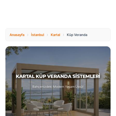
Tüm
Bosnia
Ülkeler
and
Herzegovina
Türkçe
Bulgaria
Canada
›
›
›
Anasayfa
İstanbul
Kartal
Küp Veranda
Czech
Netherlands
Republic
KARTAL KÜP VERANDA SISTEMLERI
Poland
Romania
Bahçenizdeki Modern Yaşam Üssü!
Switzerland
Turkey
United