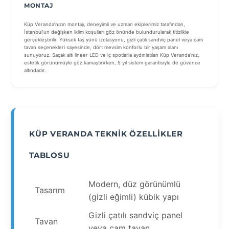
MONTAJ
Küp Veranda’nızın montajı, deneyimli ve uzman ekiplerimiz tarafından,
İstanbul’un değişken iklim koşulları göz önünde bulundurularak titizlikle
gerçekleştirilir. Yüksek taş yünü izolasyonu, gizli çatılı sandviç panel veya cam
tavan seçenekleri sayesinde, dört mevsim konforlu bir yaşam alanı
sunuyoruz. Saçak altı lineer LED ve iç spotlarla aydınlatılan Küp Veranda’nız,
estetik görünümüyle göz kamaştırırken, 5 yıl sistem garantisiyle de güvence
altındadır.
KÜP VERANDA TEKNIK ÖZELLIKLER
TABLOSU
Modern, düz görünümlü
Tasarım
(gizli eğimli) kübik yapı
Gizli çatılı sandviç panel
Tavan
veya cam tavan