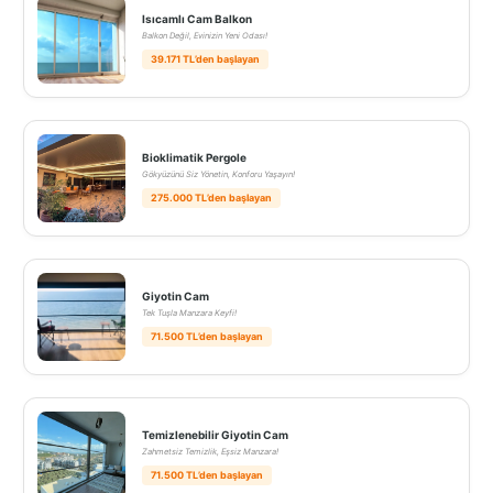
Isıcamlı Cam Balkon
Balkon Değil, Evinizin Yeni Odası!
39.171 TL’den başlayan
Bioklimatik Pergole
Gökyüzünü Siz Yönetin, Konforu Yaşayın!
275.000 TL’den başlayan
Giyotin Cam
Tek Tuşla Manzara Keyfi!
71.500 TL’den başlayan
Temizlenebilir Giyotin Cam
Zahmetsiz Temizlik, Eşsiz Manzara!
71.500 TL’den başlayan