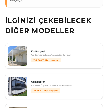
birleştiriyor.
İLGINIZI ÇEKEBILECEK
DIĞER MODELLER
Kış Bahçesi
Kışı Keyfe Dönüştürün, Bahçeniz Hep Yaz Kalsın!
104.500 TL’den başlayan
Cam Balkon
Balkonunuz Özgürleşsin, Manzaranız Kesilmesin!
26.950 TL’den başlayan