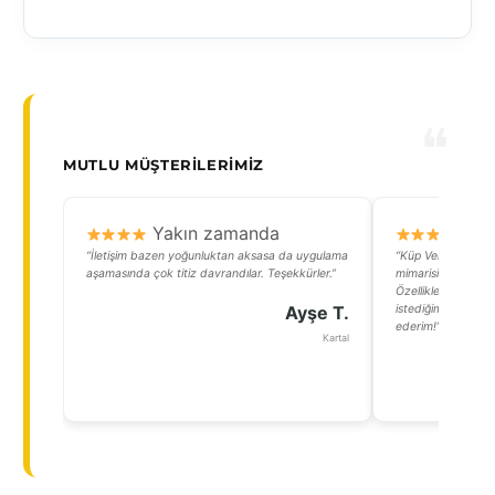
MUTLU MÜŞTERILERIMIZ
Yakın zamanda
Y
“İletişim bazen yoğunluktan aksasa da uygulama
“Küp Verandanın m
aşamasında çok titiz davrandılar. Teşekkürler.”
mimarisine harika 
Özellikle sürgülü 
Ayşe T.
istediğim zaman t
ederim!”
Kartal