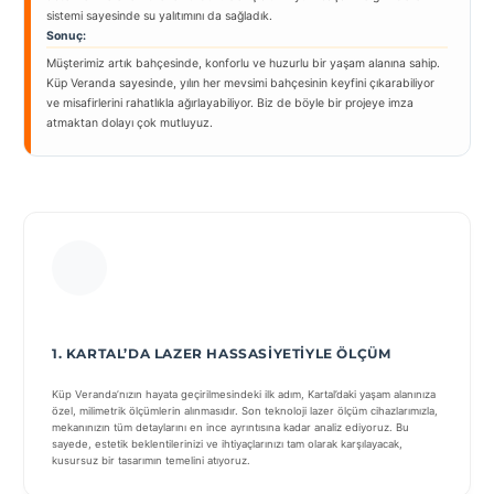
sistemi sayesinde su yalıtımını da sağladık.
Sonuç:
Müşterimiz artık bahçesinde, konforlu ve huzurlu bir yaşam alanına sahip.
Küp Veranda sayesinde, yılın her mevsimi bahçesinin keyfini çıkarabiliyor
ve misafirlerini rahatlıkla ağırlayabiliyor. Biz de böyle bir projeye imza
atmaktan dolayı çok mutluyuz.
1. KARTAL’DA LAZER HASSASIYETIYLE ÖLÇÜM
Küp Veranda’nızın hayata geçirilmesindeki ilk adım, Kartal’daki yaşam alanınıza
özel, milimetrik ölçümlerin alınmasıdır. Son teknoloji lazer ölçüm cihazlarımızla,
mekanınızın tüm detaylarını en ince ayrıntısına kadar analiz ediyoruz. Bu
sayede, estetik beklentilerinizi ve ihtiyaçlarınızı tam olarak karşılayacak,
kusursuz bir tasarımın temelini atıyoruz.