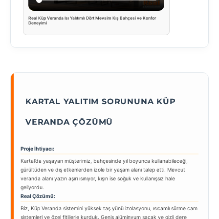
Real Küp Veranda Isı Yalıtımlı Dört Mevsim Kış Bahçesi ve Konfor
Deneyimi
KARTAL YALITIM SORUNUNA KÜP
VERANDA ÇÖZÜMÜ
Proje İhtiyacı:
Kartal’da yaşayan müşterimiz, bahçesinde yıl boyunca kullanabileceği,
gürültüden ve dış etkenlerden izole bir yaşam alanı talep etti. Mevcut
veranda alanı yazın aşırı ısınıyor, kışın ise soğuk ve kullanışsız hale
geliyordu.
Real Çözümü:
Biz, Küp Veranda sistemini yüksek taş yünü izolasyonu, ısıcamlı sürme cam
sistemleri ve özel fitillerle kurduk. Geniş alüminyum saçak ve gizli dere