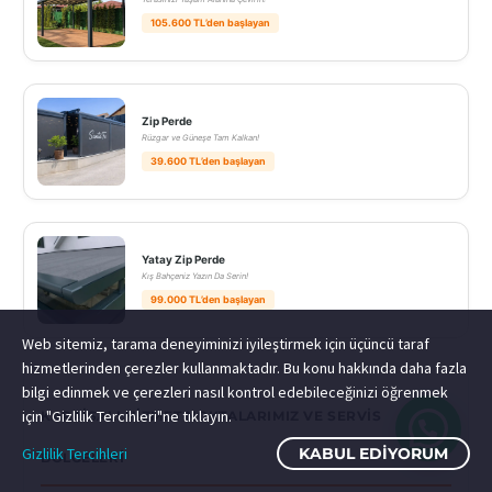
105.600 TL’den başlayan
Zip Perde
Rüzgar ve Güneşe Tam Kalkan!
39.600 TL’den başlayan
Yatay Zip Perde
Kış Bahçeniz Yazın Da Serin!
99.000 TL’den başlayan
Web sitemiz, tarama deneyiminizi iyileştirmek için üçüncü taraf
hizmetlerinden çerezler kullanmaktadır. Bu konu hakkında daha fazla
bilgi edinmek ve çerezleri nasıl kontrol edebileceğinizi öğrenmek
için "Gizlilik Tercihleri"ne tıklayın.
KARAISALI HIZMET NOKTALARIMIZ VE SERVIS
Gizlilik Tercihleri
KABUL EDIYORUM
BÖLGELERI