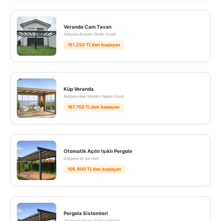
Veranda Cam Tavan
Gökyüzü Evinizin Tavanı Olsun!
151.250 TL’den başlayan
Küp Veranda
Bahçenizdeki Modern Yaşam Üssü!
167.750 TL’den başlayan
Otomatik Açılır Işıklı Pergole
Gölgenin En Şık Hali!
105.600 TL’den başlayan
Pergola Sistemleri
Terasınızı Yaşam Alanına Çevirin!