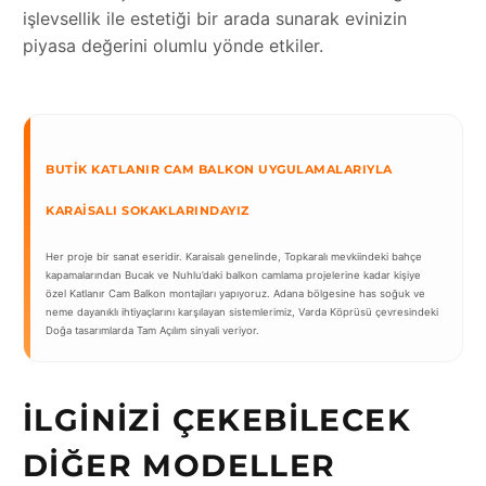
işlevsellik ile estetiği bir arada sunarak evinizin
piyasa değerini olumlu yönde etkiler.
BUTIK KATLANIR CAM BALKON UYGULAMALARIYLA
KARAISALI SOKAKLARINDAYIZ
Her proje bir sanat eseridir. Karaisalı genelinde, Topkaralı mevkiindeki bahçe
kapamalarından Bucak ve Nuhlu’daki balkon camlama projelerine kadar kişiye
özel Katlanır Cam Balkon montajları yapıyoruz. Adana bölgesine has soğuk ve
neme dayanıklı ihtiyaçlarını karşılayan sistemlerimiz, Varda Köprüsü çevresindeki
Doğa tasarımlarda Tam Açılım sinyali veriyor.
İLGINIZI ÇEKEBILECEK
DIĞER MODELLER