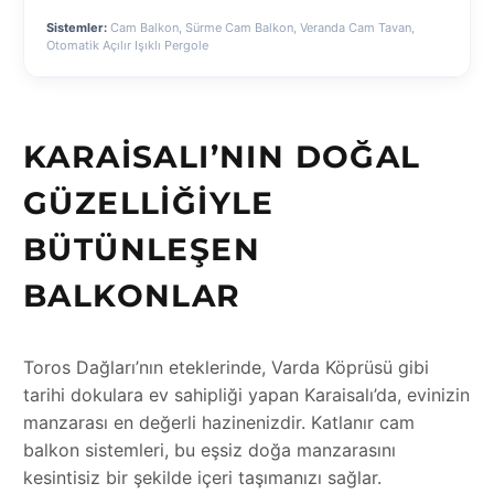
Sistemler:
Cam Balkon, Sürme Cam Balkon, Veranda Cam Tavan,
Otomatik Açılır Işıklı Pergole
KARAISALI’NIN DOĞAL
GÜZELLIĞIYLE
BÜTÜNLEŞEN
BALKONLAR
Toros Dağları’nın eteklerinde, Varda Köprüsü gibi
tarihi dokulara ev sahipliği yapan Karaisalı’da, evinizin
manzarası en değerli hazinenizdir. Katlanır cam
balkon sistemleri, bu eşsiz doğa manzarasını
kesintisiz bir şekilde içeri taşımanızı sağlar.