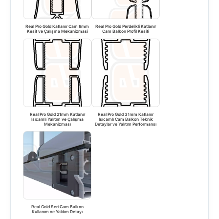
Real Pro Gold Katlanır Cam 8mm
Real Pro Gold Perdelikli Katlanır
Kesit ve Çalışma Mekanizmasi
Cam Balkon Profil Kesiti
Real Pro Gold 21mm Katlanır
Real Pro Gold 31mm Katlanır
Isıcamlı Yalıtım ve Çalışma
Isıcamlı Cam Balkon Teknik
Mekanizması
Detaylar ve Yalıtım Performansı
Real Gold Seri Cam Balkon
Kullanım ve Yalıtım Detayı