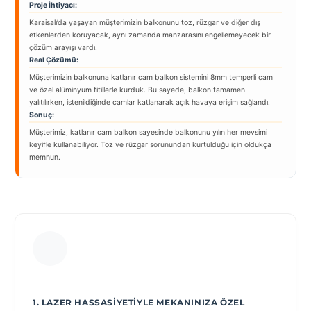
Proje İhtiyacı:
Karaisalı’da yaşayan müşterimizin balkonunu toz, rüzgar ve diğer dış
etkenlerden koruyacak, aynı zamanda manzarasını engellemeyecek bir
çözüm arayışı vardı.
Real Çözümü:
Müşterimizin balkonuna katlanır cam balkon sistemini 8mm temperli cam
ve özel alüminyum fitillerle kurduk. Bu sayede, balkon tamamen
yalıtılırken, istenildiğinde camlar katlanarak açık havaya erişim sağlandı.
Sonuç:
Müşterimiz, katlanır cam balkon sayesinde balkonunu yılın her mevsimi
keyifle kullanabiliyor. Toz ve rüzgar sorunundan kurtulduğu için oldukça
memnun.
1. LAZER HASSASIYETIYLE MEKANINIZA ÖZEL