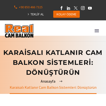
+90 850 466 7325
0
113
TEKLİF AL
KOLAY ÖDEME
Hepsini
Göster
KARAISALI KATLANIR CAM
BALKON SISTEMLERI:
DÖNÜŞTÜRÜN
Anasayfa
Karaisalı Katlanır Cam Balkon Sistemleri: Dönüştürün