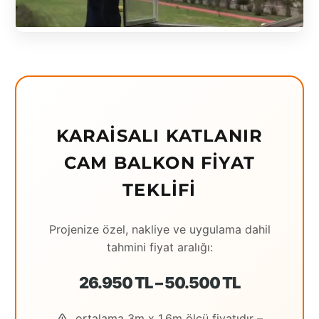
Eching
Edirne
Elazığ
Erzincan
KARAISALI KATLANIR
Erzrum
CAM BALKON FIYAT
Eskişehir
TEKLIFI
Gaziantep
Giresun
Projenize özel, nakliye ve uygulama dahil
tahmini fiyat aralığı:
Hatay
26.950 TL – 50.500 TL
Houston
İstanbul
ortalama 3m x 1.6m ölçü fiyatıdır –