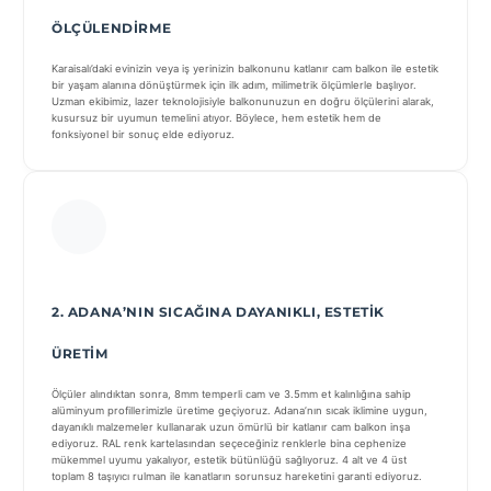
ÖLÇÜLENDIRME
Karaisalı’daki evinizin veya iş yerinizin balkonunu katlanır cam balkon ile estetik
bir yaşam alanına dönüştürmek için ilk adım, milimetrik ölçümlerle başlıyor.
Uzman ekibimiz, lazer teknolojisiyle balkonunuzun en doğru ölçülerini alarak,
kusursuz bir uyumun temelini atıyor. Böylece, hem estetik hem de
fonksiyonel bir sonuç elde ediyoruz.
2. ADANA’NIN SICAĞINA DAYANIKLI, ESTETIK
ÜRETIM
Ölçüler alındıktan sonra, 8mm temperli cam ve 3.5mm et kalınlığına sahip
alüminyum profillerimizle üretime geçiyoruz. Adana’nın sıcak iklimine uygun,
dayanıklı malzemeler kullanarak uzun ömürlü bir katlanır cam balkon inşa
ediyoruz. RAL renk kartelasından seçeceğiniz renklerle bina cephenize
mükemmel uyumu yakalıyor, estetik bütünlüğü sağlıyoruz. 4 alt ve 4 üst
toplam 8 taşıyıcı rulman ile kanatların sorunsuz hareketini garanti ediyoruz.