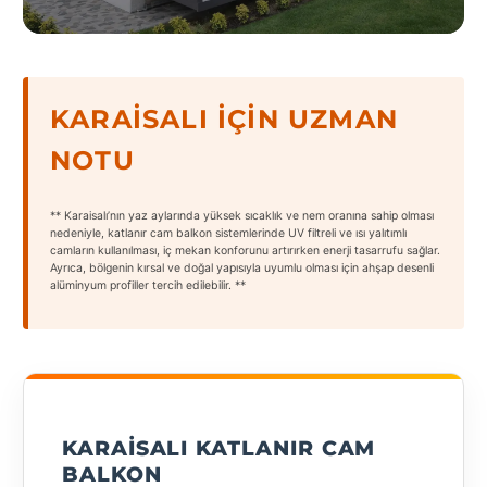
States
KARAISALI İÇIN UZMAN
NOTU
Tüm
Şehirler
** Karaisalı’nın yaz aylarında yüksek sıcaklık ve nem oranına sahip olması
Adana
nedeniyle, katlanır cam balkon sistemlerinde UV filtreli ve ısı yalıtımlı
camların kullanılması, iç mekan konforunu artırırken enerji tasarrufu sağlar.
Ayrıca, bölgenin kırsal ve doğal yapısıyla uyumlu olması için ahşap desenli
Adıyaman
alüminyum profiller tercih edilebilir. **
Afyonkarahisar
Antalya
Aydın
KARAISALI KATLANIR CAM
Balıkesir
BALKON