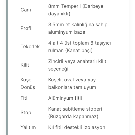
8mm Temperli (Darbeye
Cam
dayanıklı)
3.5mm et kalınlığına sahip
Profil
alüminyum baza
4 alt 4 üst toplam 8 taşıyıcı
Tekerlek
rulman (Kanat başı)
Zincirli veya anahtarlı kilit
Kilit
seçeneği
Köşe
Köşeli, oval veya yay
Dönüş
balkonlara tam uyum
Fitil
Alüminyum fitil
Kanat sabitleme stoperi
Stop
(Rüzgarda kapanmaz)
Yalıtım
Kıl fitil destekli izolasyon