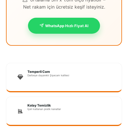
Net rakam için ücretsiz keşif isteyiniz.
İstanbul
Anadolu
WhatsApp Hızlı Fiyat Al
İstanbul
Avrupa
İzmir
Kırklareli
Kocaeli
Temperli Cam
Darbeye dayanıklı Şişecam kalitesi
Lubrza
Manisa
Kolay Temizlik
Muğla
İçeri katlanan pratik kanatlar
Muş