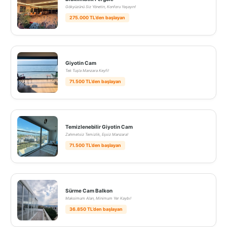
Gökyüzünü Siz Yönetin, Konforu Yaşayın!
275.000 TL’den başlayan
Giyotin Cam
Tek Tuşla Manzara Keyfi!
71.500 TL’den başlayan
Temizlenebilir Giyotin Cam
Zahmetsiz Temizlik, Eşsiz Manzara!
71.500 TL’den başlayan
Sürme Cam Balkon
Maksimum Alan, Minimum Yer Kaybı!
36.850 TL’den başlayan