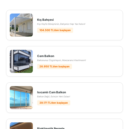
Kış Bahçesi
Kışı Keyfe Dönüştürün, Bahçeniz Hep Yaz Kalsın!
104.500 TL’den başlayan
Cam Balkon
Balkonunuz Özgürleşsin, Manzaranız Kesilmesin!
26.950 TL’den başlayan
Isıcamlı Cam Balkon
Balkon Değil, Evinizin Yeni Odası!
39.171 TL’den başlayan
Bioklimatik Pergole