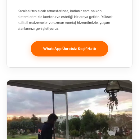
Banja
Karaisalı’nın sıcak atmosferinde, katlanır cam balkon
Luka
sistemlerimizle konforu ve estetiği bir araya getirin. Yüksek
kaliteli malzemeler ve uzman montaj hizmetimizle, yaşam
Bingöl
alanlarınızı genişletiyoruz.
Bitlis
WhatsApp Ücretsiz Keşif Hattı
Bosnia and
Herzegovina
București
Bulgaristan
Bursa
Çanakkale
Çekya
Diyarbakır