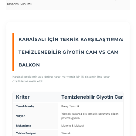
Tasarım Sunumu
Kul
SEÇ
KARAISALI İÇIN TEKNIK KARŞILAŞTIRMA:
TEMIZLENEBILIR GIYOTIN CAM VS CAM
BALKON
Karaisalı projelerinizde doğru kararı vermeniz için iki sistemin öne çıkan
özelliklerini analiz ettik.
Kriter
Temizlenebilir Giyotin Cam
Temel Avantaj
Kolay Temizlik
Ek
Yüksek katlarda dış temizlik sorununu çözen
Ba
Vizyon
patentli giyotin.
c
Mekanizma
Motorlu & Makaslı
Ka
Yalıtım Seviyesi
Yüksek
St