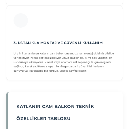
3. USTALIKLA MONTAJ VE GÜVENLI KULLANIM
Üretimi tamamlanan katlanır cam balkonunuzu, uzman montaj ekibimiz titizlikle
yerleştiriyor. Kıl fitil destekli izolasyonumuz sayesinde, ısı ve ses yalıtımını en
üst düzeye çıkarıyoruz. Zincirli veya anahtarlı kilit seçeneği ile güvenliğinizi
sağlıyor, kanat sabitleme stoperi ile rüzgarda dahi güvenli bir kullanım
sunuyoruz. Karaisalı’da biz kurduk, yıllarca keyfini çıkarın!
KATLANIR CAM BALKON TEKNIK
ÖZELLIKLER TABLOSU