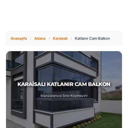
Tüm
Bosnia
Ülkeler
and
Herzegovina
Türkçe
Bulgaria
Canada
›
›
›
Anasayfa
Adana
Karaisalı
Katlanır Cam Balkon
Czech
Netherlands
Republic
KARAISALI KATLANIR CAM BALKON
Poland
Romania
Manzaranıza Sınır Koymayın!
Switzerland
Turkey
United