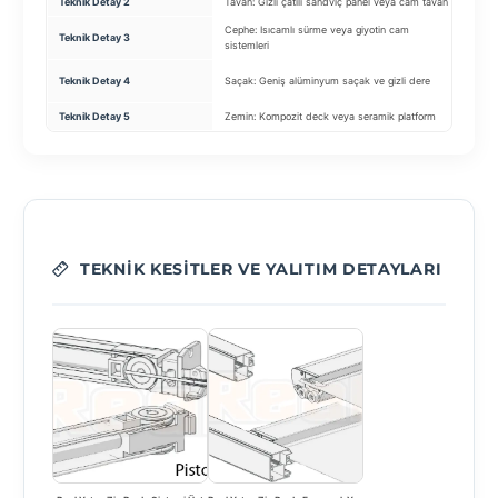
Teknik Detay 2
Tavan: Gizli çatılı sandviç panel veya cam tavan
Malz
Cephe: Isıcamlı sürme veya giyotin cam
Teknik Detay 3
Mot
sistemleri
Ente
Teknik Detay 4
Saçak: Geniş alüminyum saçak ve gizli dere
uyu
Teknik Detay 5
Zemin: Kompozit deck veya seramik platform
Ren
TEKNIK KESITLER VE YALITIM DETAYLARI