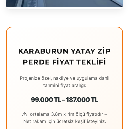
Eching
Edirne
Elazığ
Erzincan
KARABURUN YATAY ZIP
Erzrum
PERDE FIYAT TEKLIFI
Eskişehir
Projenize özel, nakliye ve uygulama dahil
Gaziantep
tahmini fiyat aralığı:
Giresun
99.000 TL – 187.000 TL
Hatay
Houston
ortalama 3.8m x 4m ölçü fiyatıdır –
Net rakam için ücretsiz keşif isteyiniz.
İstanbul