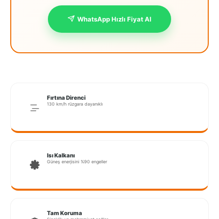
İstanbul
WhatsApp Hızlı Fiyat Al
Anadolu
İstanbul
Avrupa
İzmir
Fırtına Direnci
Kırklareli
130 km/h rüzgara dayanıklı
Kocaeli
Lubrza
Isı Kalkanı
Manisa
Güneş enerjisini %90 engeller
Muğla
Muş
Tam Koruma