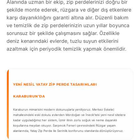
Alanında uzman bir ekip, zip perdelerinizi doğru bir
şekilde monte ederek, rüzgara ve diğer dış etkenlere
karşı dayanıklılığını garanti altına alır. Düzenli bakım
ve temizlik de zip perdelerinizin uzun yıllar boyunca
sorunsuz bir şekilde çalışmasını sağlar. Özellikle
deniz kenarındaki evlerde, tuzlu suyun etkilerini
azaltmak için periyodik temizlik yapmak önemlidir.
YENI NESIL YATAY ZIP PERDE TASARIMLARI
KARABURUN’DA
Karaburun mimarisini modern dokunuşlarla yeniliyoruz. Merkez (İskele)
mahallesindeki eski dokulu evlerden Mordoğan ve İnecik’teki yeni nesil sitelere
kadar uyguladığımız her sistem, İzmir ilinin zorlu soğuk ve neme dayanıklı
koşullarına meydan okuyor. Sarpıncık Feneri çevresindeki Rüzgar yaşam
alanlarında, Yatay Zip Perde ile Serinlik konforunu standarda dönüştürüyoruz.