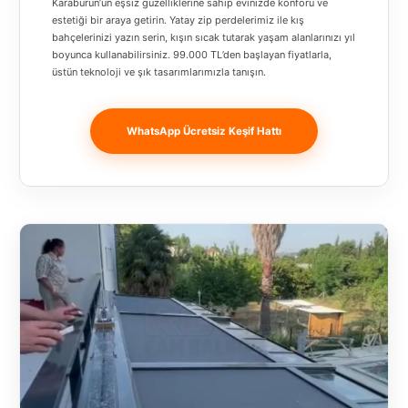
Karaburun’un eşsiz güzelliklerine sahip evinizde konforu ve
Banja
estetiği bir araya getirin. Yatay zip perdelerimiz ile kış
Luka
bahçelerinizi yazın serin, kışın sıcak tutarak yaşam alanlarınızı yıl
boyunca kullanabilirsiniz. 99.000 TL’den başlayan fiyatlarla,
Bingöl
üstün teknoloji ve şık tasarımlarımızla tanışın.
Bitlis
WhatsApp Ücretsiz Keşif Hattı
Bosnia and
Herzegovina
București
Bulgaristan
Bursa
Çanakkale
Çekya
Diyarbakır