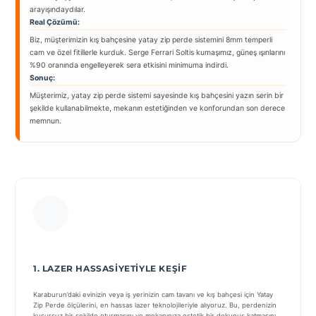
arayışındaydılar.
Real Çözümü:
Biz, müşterimizin kış bahçesine yatay zip perde sistemini 8mm temperli
cam ve özel fitillerle kurduk. Serge Ferrari Soltis kumaşımız, güneş ışınlarını
%90 oranında engelleyerek sera etkisini minimuma indirdi.
Sonuç:
Müşterimiz, yatay zip perde sistemi sayesinde kış bahçesini yazın serin bir
şekilde kullanabilmekte, mekanın estetiğinden ve konforundan son derece
memnun.
1. LAZER HASSASIYETIYLE KEŞIF
Karaburun’daki evinizin veya iş yerinizin cam tavanı ve kış bahçesi için Yatay
Zip Perde ölçülerini, en hassas lazer teknolojileriyle alıyoruz. Bu, perdenizin
kusursuz bir şekilde oturmasını ve mekanınıza estetik bir dokunuş katmasını