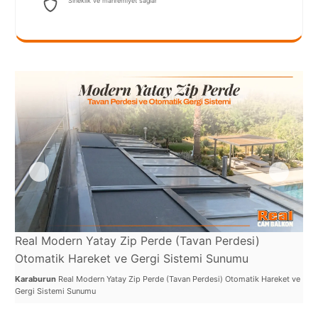
Sineklik ve mahremiyet sağlar
Port
Coquitlam
Rize
Sakarya
Sarajevo
Sivas
switzerland
Tilburg
Van
Real Modern Yatay Zip Perde (Tavan Perdesi)
Yalova
Otomatik Hareket ve Gergi Sistemi Sunumu
Karaburun
Real Modern Yatay Zip Perde (Tavan Perdesi) Otomatik Hareket ve
Gergi Sistemi Sunumu
VAZGEÇ