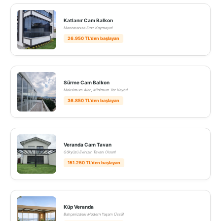
Katlanır Cam Balkon
Manzaranıza Sınır Koymayın!
26.950 TL’den başlayan
Sürme Cam Balkon
Maksimum Alan, Minimum Yer Kaybı!
36.850 TL’den başlayan
Veranda Cam Tavan
Gökyüzü Evinizin Tavanı Olsun!
151.250 TL’den başlayan
Küp Veranda
Bahçenizdeki Modern Yaşam Üssü!