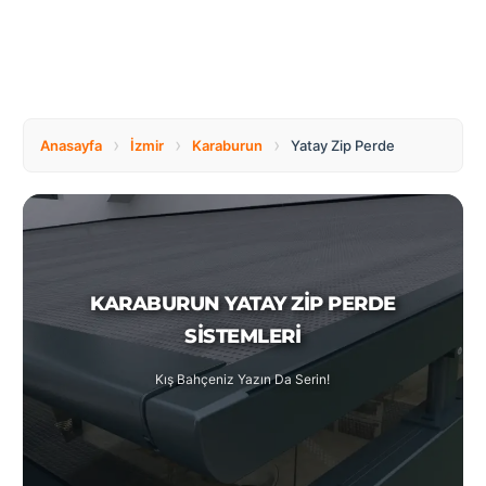
Tüm
Bosnia
Ülkeler
and
Herzegovina
Türkçe
Bulgaria
Canada
›
›
›
Anasayfa
İzmir
Karaburun
Yatay Zip Perde
Czech
Netherlands
Republic
KARABURUN YATAY ZIP PERDE
Poland
Romania
SISTEMLERI
Kış Bahçeniz Yazın Da Serin!
Switzerland
Turkey
United