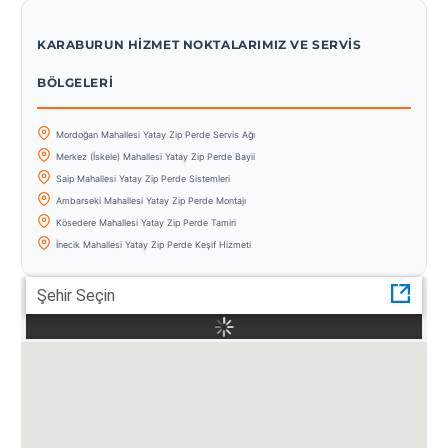
KARABURUN HIZMET NOKTALARIMIZ VE SERVIS
BÖLGELERI
Mordoğan Mahallesi Yatay Zip Perde Servis Ağı
Merkez (İskele) Mahallesi Yatay Zip Perde Bayii
Saip Mahallesi Yatay Zip Perde Sistemleri
Ambarseki Mahallesi Yatay Zip Perde Montajı
Kösedere Mahallesi Yatay Zip Perde Tamiri
İnecik Mahallesi Yatay Zip Perde Keşif Hizmeti
Şehir Seçin