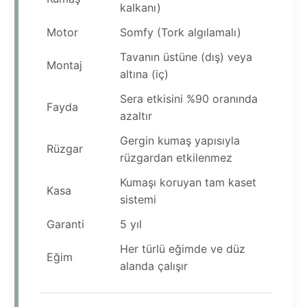
kalkanı)
Motor
Somfy (Tork algılamalı)
Tavanın üstüne (dış) veya
Montaj
altına (iç)
Sera etkisini %90 oranında
Fayda
azaltır
Gergin kumaş yapısıyla
Rüzgar
rüzgardan etkilenmez
Kumaşı koruyan tam kaset
Kasa
sistemi
Garanti
5 yıl
Her türlü eğimde ve düz
Eğim
alanda çalışır