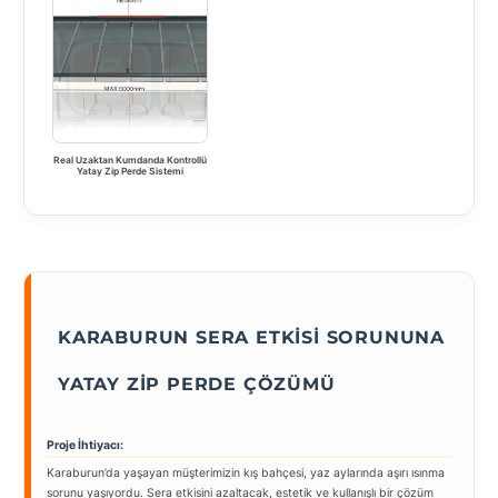
Real Uzaktan Kumdanda Kontrollü
Yatay Zip Perde Sistemi
KARABURUN SERA ETKISI SORUNUNA
YATAY ZIP PERDE ÇÖZÜMÜ
Proje İhtiyacı:
Karaburun’da yaşayan müşterimizin kış bahçesi, yaz aylarında aşırı ısınma
sorunu yaşıyordu. Sera etkisini azaltacak, estetik ve kullanışlı bir çözüm