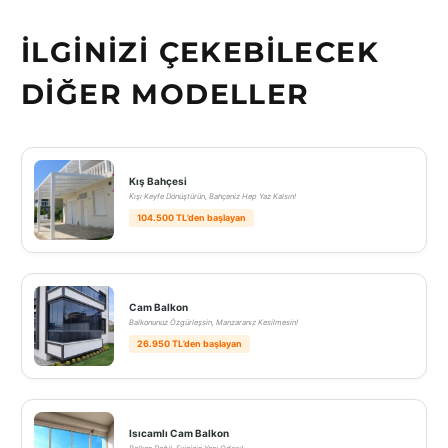
İLGINIZI ÇEKEBILECEK
DIĞER MODELLER
Kış Bahçesi
Kışı Keyfe Dönüştürün, Bahçeniz Hep Yaz Kalsın!
104.500 TL’den başlayan
Cam Balkon
Balkonunuz Özgürleşsin, Manzaranız Kesilmesin!
26.950 TL’den başlayan
Isıcamlı Cam Balkon