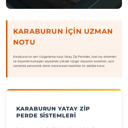
States
KARABURUN İÇIN UZMAN
NOTU
Tüm
Şehirler
Karaburun’un sert rüzgarlarına karşı Yatay Zip Perdeler, özel ray sistemleri
Adana
ve dayanıklı kumaşları sayesinde yüksek rüzgar dayanımı sunarken, aynı
zamanda panoramik deniz manzarasını kesintisiz bir şekilde korur.
Adıyaman
Afyonkarahisar
Antalya
Aydın
KARABURUN YATAY ZIP
PERDE SISTEMLERI
Balıkesir