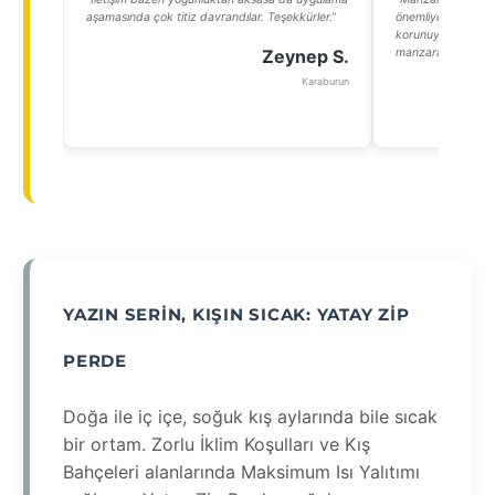
aşamasında çok titiz davrandılar. Teşekkürler.”
önemliydi. Zip pe
korunuyoruz hem
Zeynep S.
manzarasının tadını
Karaburun
YAZIN SERIN, KIŞIN SICAK: YATAY ZIP
PERDE
Doğa ile iç içe, soğuk kış aylarında bile sıcak
bir ortam. Zorlu İklim Koşulları ve Kış
Bahçeleri alanlarında Maksimum Isı Yalıtımı