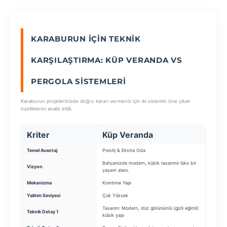
SEÇ
KARABURUN İÇIN TEKNIK
KARŞILAŞTIRMA: KÜP VERANDA VS
PERGOLA SISTEMLERI
Karaburun projelerinizde doğru kararı vermeniz için iki sistemin öne çıkan
özelliklerini analiz ettik.
Kriter
Küp Veranda
Pe
Temel Avantaj
Prestij & Ekstra Oda
Konf
Bahçenizde modern, kübik tasarımlı lüks bir
Bahç
Vizyon
yaşam alanı.
çözü
Mekanizma
Kombine Yapı
Moto
Yalıtım Seviyesi
Çok Yüksek
4 M
Tasarım: Modern, düz görünümlü (gizli eğimli)
Teknik Detay 1
Sist
kübik yapı