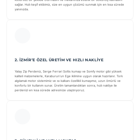
sağlar. Hızlı keşif ekibimiz, size en uygun çözümü sunmak için en kısa sürede
yanınızda.
2. İZMIR’E ÖZEL ÜRETIM VE HIZLI NAKLIYE
Yatay Zip Perdeniz, Serge Ferrari Soltis kumaşı ve Somfy motor gibi yüksek
kaliteli malzemelerle, Karaburun’un Ege iklimine uygun olarak hazırlanır. Tork
algılamalı motor sistemimiz ve ısı kalkanı özellikli kumaşımız, uzun ömürlü ve
konforlu bir kullanım sunar. Üretim tamamlandıktan sonra, hızlı nakliye ile
perdenizi en kısa sürede adresinize ulaştırıyoruz.