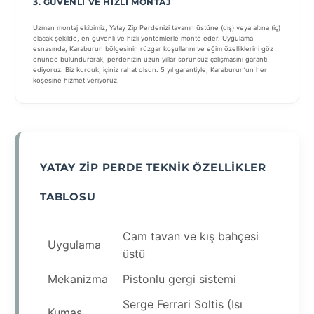
3. GÜVENLI VE HIZLI MONTAJ
Uzman montaj ekibimiz, Yatay Zip Perdenizi tavanın üstüne (dış) veya altına (iç)
olacak şekilde, en güvenli ve hızlı yöntemlerle monte eder. Uygulama
esnasında, Karaburun bölgesinin rüzgar koşullarını ve eğim özelliklerini göz
önünde bulundurarak, perdenizin uzun yıllar sorunsuz çalışmasını garanti
ediyoruz. Biz kurduk, içiniz rahat olsun. 5 yıl garantiyle, Karaburun’un her
köşesine hizmet veriyoruz.
YATAY ZIP PERDE TEKNIK ÖZELLIKLER
TABLOSU
Cam tavan ve kış bahçesi
Uygulama
üstü
Mekanizma
Pistonlu gergi sistemi
Serge Ferrari Soltis (Isı
Kumaş