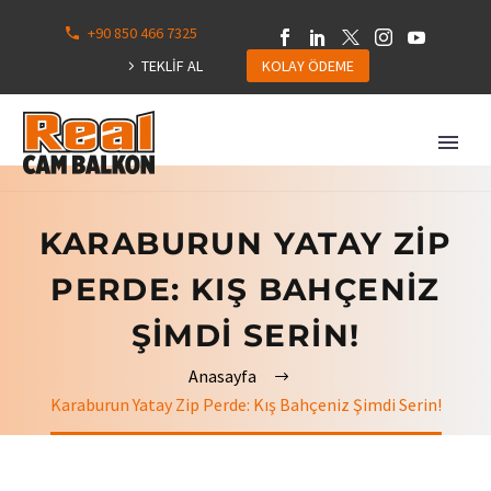
+90 850 466 7325
0
113
TEKLİF AL
KOLAY ÖDEME
Hepsini
Göster
KARABURUN YATAY ZIP
PERDE: KIŞ BAHÇENIZ
ŞIMDI SERIN!
Anasayfa
Karaburun Yatay Zip Perde: Kış Bahçeniz Şimdi Serin!