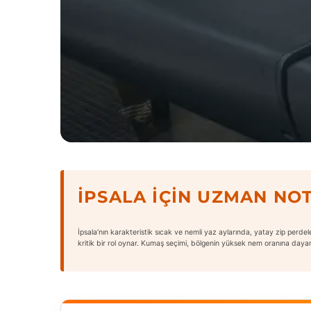
İPSALA İÇIN UZMAN NO
İpsala’nın karakteristik sıcak ve nemli yaz aylarında, yatay zip perde
kritik bir rol oynar. Kumaş seçimi, bölgenin yüksek nem oranına dayanı