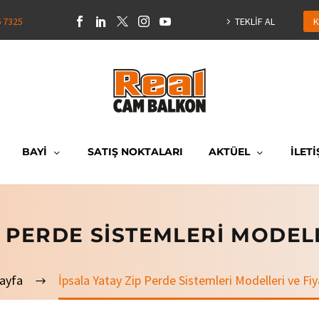
6 7325
TEKLİF AL
K
BAYİ
SATIŞ NOKTALARI
AKTÜEL
İLETİ
P PERDE SISTEMLERI MODELL
ayfa
İpsala Yatay Zip Perde Sistemleri Modelleri ve Fiy