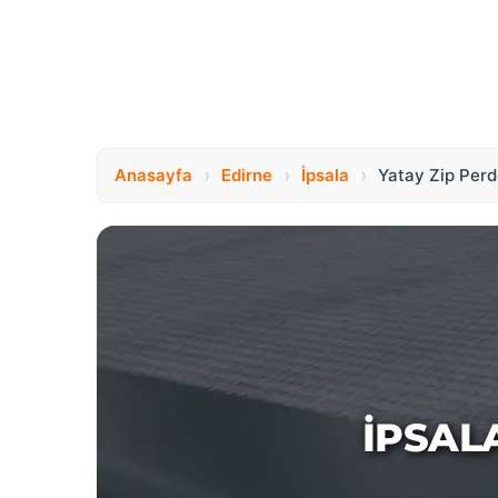
›
›
›
Anasayfa
Edirne
İpsala
Yatay Zip Per
İPSAL