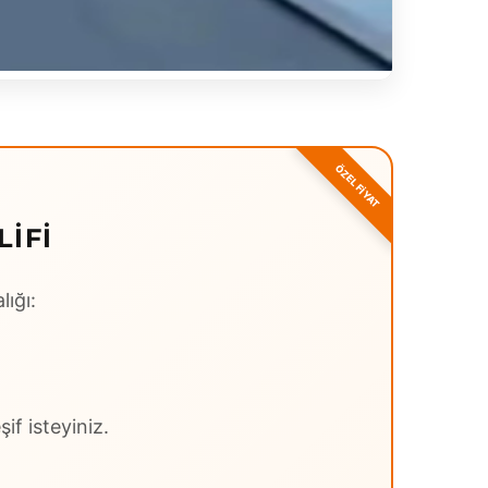
LIFI
lığı:
if isteyiniz.