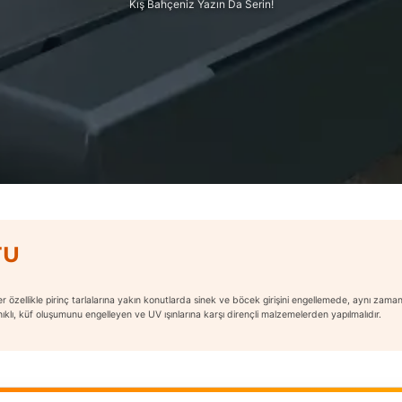
Kış Bahçeniz Yazın Da Serin!
TU
ler özellikle pirinç tarlalarına yakın konutlarda sinek ve böcek girişini engellemede, aynı za
klı, küf oluşumunu engelleyen ve UV ışınlarına karşı dirençli malzemelerden yapılmalıdır.