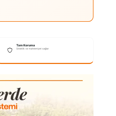
Tam Koruma
Sineklik ve mahremiyet sağlar