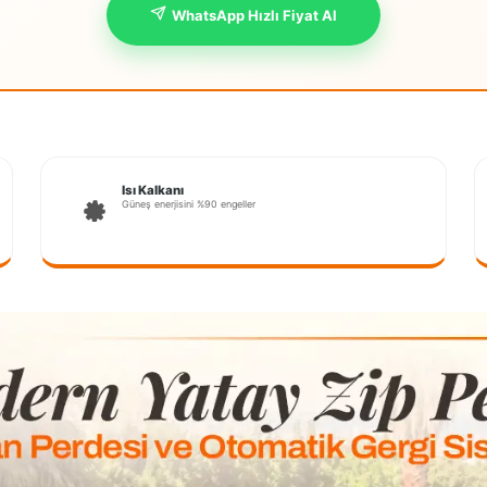
WhatsApp Hızlı Fiyat Al
Isı Kalkanı
Güneş enerjisini %90 engeller