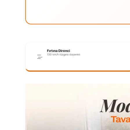
Fırtına Direnci
130 km/h rüzgara dayanıklı