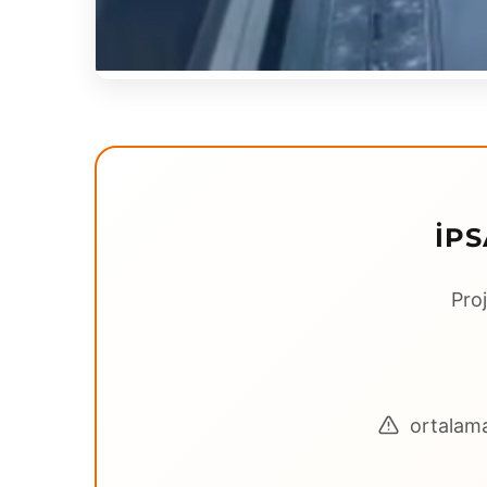
İPS
Proj
ortalama 