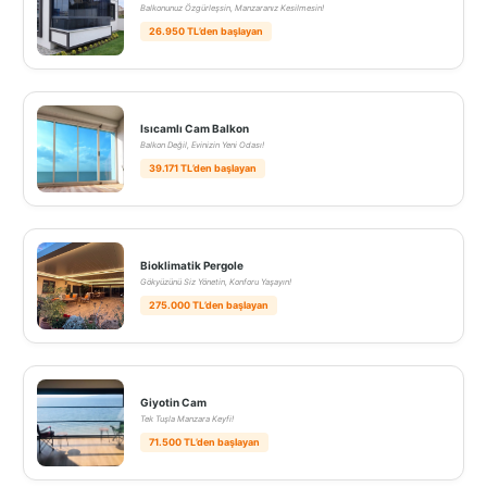
Balkonunuz Özgürleşsin, Manzaranız Kesilmesin!
26.950 TL’den başlayan
Isıcamlı Cam Balkon
Balkon Değil, Evinizin Yeni Odası!
39.171 TL’den başlayan
Bioklimatik Pergole
Gökyüzünü Siz Yönetin, Konforu Yaşayın!
275.000 TL’den başlayan
Giyotin Cam
Tek Tuşla Manzara Keyfi!
71.500 TL’den başlayan