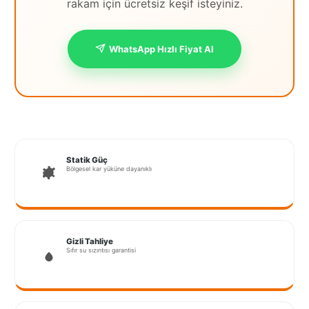
rakam için ücretsiz keşif isteyiniz.
İstanbul
Anadolu
WhatsApp Hızlı Fiyat Al
İstanbul
Avrupa
İzmir
Kırklareli
Statik Güç
Bölgesel kar yüküne dayanıklı
Kocaeli
Lubrza
Manisa
Gizli Tahliye
Sıfır su sızıntısı garantisi
Muğla
Muş