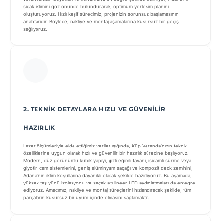
sıcak iklimini göz önünde bulundurarak, optimum yerleşim planını
oluşturuyoruz. Hızlı keşif sürecimiz, projenizin sorunsuz başlamasının
anahtarıdır. Böylece, nakliye ve montaj aşamalarına kusursuz bir geçiş
sağlıyoruz.
2. TEKNIK DETAYLARA HIZLI VE GÜVENILIR
HAZIRLIK
Lazer ölçümleriyle elde ettiğimiz veriler ışığında, Küp Veranda’nızın teknik
özelliklerine uygun olarak hızlı ve güvenilir bir hazırlık sürecine başlıyoruz.
Modern, düz görünümlü kübik yapıyı, gizli eğimli tavanı, ısıcamlı sürme veya
giyotin cam sistemlerini, geniş alüminyum saçağı ve kompozit deck zeminini,
Adana’nın iklim koşullarına dayanıklı olacak şekilde hazırlıyoruz. Bu aşamada,
yüksek taş yünü izolasyonu ve saçak altı lineer LED aydınlatmaları da entegre
ediyoruz. Amacımız, nakliye ve montaj süreçlerini hızlandıracak şekilde, tüm
parçaların kusursuz bir uyum içinde olmasını sağlamaktır.