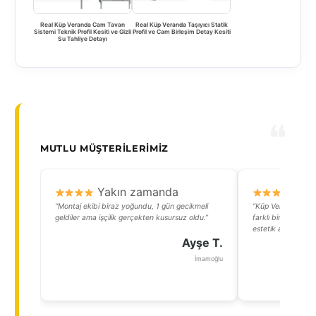
Real Küp Veranda Cam Tavan
Real Küp Veranda Taşıyıcı Statik
Sistemi Teknik Profil Kesiti ve Gizli
Profil ve Cam Birleşim Detay Kesiti
Su Tahliye Detayı
MUTLU MÜŞTERILERIMIZ
Yakın zamanda
Y
“Montaj ekibi biraz yoğundu, 1 gün gecikmeli
“Küp Verandanın 
geldiler ama işçilik gerçekten kusursuz oldu.”
farklı bir hava kat
estetik açıdan çok
Ayşe T.
İmamoğlu