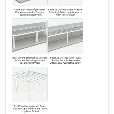
Real Konut Projeleri İçin Estetik
Real Küp Veranda Bağımsız (Self-
Küp Veranda ve Kış Bahçesi
Standing) Bahçe Uygulaması ve
Tasarım Entegrasyonu
Cam Tavan Şıklığı
Real Duvar Bağlantılı Küp Veranda
Real Küp Veranda Cam Tavan
ile Modern Teras Kapatma ve
Sistemi Gece Ambiyansı ve
Yaşam Alanı Örneği
Entegre LED Aydınlatma Detayı
Real Ticari Mekanlar İçin Geniş
Açıklıklı Küp Veranda Cam Tavan
Uygulama Projesi