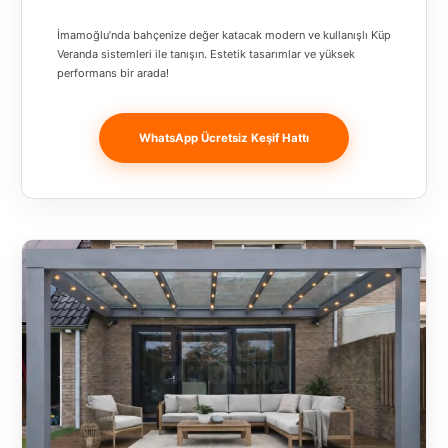
Banja
İmamoğlu’nda bahçenize değer katacak modern ve kullanışlı Küp
Luka
Veranda sistemleri ile tanışın. Estetik tasarımlar ve yüksek
performans bir arada!
Bingöl
Bitlis
WhatsApp Ücretsiz Keşif Hattı
Bosnia and
Herzegovina
București
Bulgaristan
Bursa
Çanakkale
Çekya
Diyarbakır