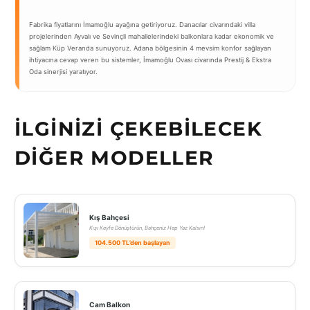
Fabrika fiyatlarını İmamoğlu ayağına getiriyoruz. Danacılar civarındaki villa
projelerinden Ayvalı ve Sevinçli mahallelerindeki balkonlara kadar ekonomik ve
sağlam Küp Veranda sunuyoruz. Adana bölgesinin 4 mevsim konfor sağlayan
ihtiyacına cevap veren bu sistemler, İmamoğlu Ovası civarında Prestij & Ekstra
Oda sinerjisi yaratıyor.
İLGINIZI ÇEKEBILECEK
DIĞER MODELLER
Kış Bahçesi
Kışı Keyfe Dönüştürün, Bahçeniz Hep Yaz Kalsın!
104.500 TL’den başlayan
Cam Balkon