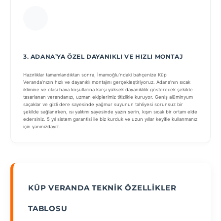
3. ADANA’YA ÖZEL DAYANIKLI VE HIZLI MONTAJ
Hazırlıklar tamamlandıktan sonra, İmamoğlu’ndaki bahçenize Küp
Veranda’nızın hızlı ve dayanıklı montajını gerçekleştiriyoruz. Adana’nın sıcak
iklimine ve olası hava koşullarına karşı yüksek dayanıklılık gösterecek şekilde
tasarlanan verandanızı, uzman ekiplerimiz titizlikle kuruyor. Geniş alüminyum
saçaklar ve gizli dere sayesinde yağmur suyunun tahliyesi sorunsuz bir
şekilde sağlanırken, ısı yalıtımı sayesinde yazın serin, kışın sıcak bir ortam elde
edersiniz. 5 yıl sistem garantisi ile biz kurduk ve uzun yıllar keyifle kullanmanız
için yanınızdayız.
KÜP VERANDA TEKNIK ÖZELLIKLER
TABLOSU