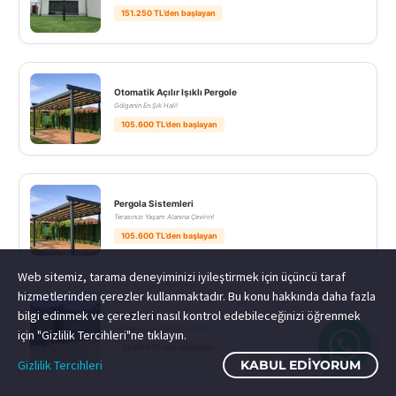
151.250 TL’den başlayan
Otomatik Açılır Işıklı Pergole
Gölgenin En Şık Hali!
105.600 TL’den başlayan
Pergola Sistemleri
Terasınızı Yaşam Alanına Çevirin!
105.600 TL’den başlayan
Web sitemiz, tarama deneyiminizi iyileştirmek için üçüncü taraf
hizmetlerinden çerezler kullanmaktadır. Bu konu hakkında daha fazla
bilgi edinmek ve çerezleri nasıl kontrol edebileceğinizi öğrenmek
Zip Perde
Rüzgar ve Güneşe Tam Kalkan!
için "Gizlilik Tercihleri"ne tıklayın.
39.600 TL’den başlayan
Gizlilik Tercihleri
KABUL EDIYORUM