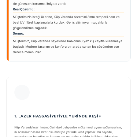
de güneşten korunma ihtiyacı vardı.
Real Çözümü:
Müşterimizin isteği üzerine, Küp Veranda sistemini 8mm temperli cam ve
özel UV filtreli kaplamalarla kurduk. Geniş alüminyum saçaklarla
gölgelendirme sağladık.
Sonuç:
Müşterimiz, Küp Veranda sayesinde balkonunu yaz kış keyifle kullanmaya
başladı. Modern tasarımı ve konforu bir arada sunan bu çözümden son
derece memnunlar.
1. LAZER HASSASIYETIYLE YERINDE KEŞIF
Küp Veranda’nızın İmamoğlu’ndaki bahçenize mükemmel uyum sağlaması için,
ilk adımımız hassas lazer ölçümleriyle yerinde keşif yapmak. Bu sayede,
verandanızın boyutları ve konumunu en doğru şekilde belirliyor, Adana’nın