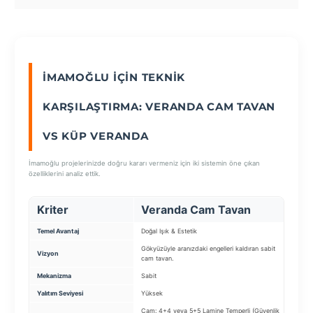
SEÇ
İMAMOĞLU İÇIN TEKNIK
KARŞILAŞTIRMA: VERANDA CAM TAVAN
VS KÜP VERANDA
İmamoğlu projelerinizde doğru kararı vermeniz için iki sistemin öne çıkan
özelliklerini analiz ettik.
Kriter
Veranda Cam Tavan
Kü
Temel Avantaj
Doğal Işık & Estetik
Pres
Gökyüzüyle aranızdaki engelleri kaldıran sabit
Bahç
Vizyon
cam tavan.
yaşa
Mekanizma
Sabit
Komb
Yalıtım Seviyesi
Yüksek
Çok 
Cam: 4+4 veya 5+5 Lamine Temperli (Güvenlik
Tasa