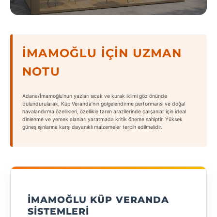
States
İMAMOĞLU İÇIN UZMAN
NOTU
Tüm
Şehirler
Adana/İmamoğlu’nun yazları sıcak ve kurak iklimi göz önünde
Adana
bulundurularak, Küp Veranda’nın gölgelendirme performansı ve doğal
havalandırma özellikleri, özellikle tarım arazilerinde çalışanlar için ideal
dinlenme ve yemek alanları yaratmada kritik öneme sahiptir. Yüksek
Adıyaman
güneş ışınlarına karşı dayanıklı malzemeler tercih edilmelidir.
Afyonkarahisar
Antalya
Aydın
İMAMOĞLU KÜP VERANDA
Balıkesir
SISTEMLERI