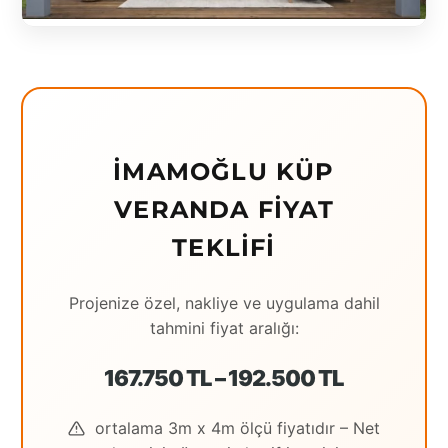
Eching
Edirne
Elazığ
Erzincan
İMAMOĞLU KÜP
Erzrum
VERANDA FIYAT
Eskişehir
TEKLIFI
Gaziantep
Projenize özel, nakliye ve uygulama dahil
Giresun
tahmini fiyat aralığı:
Hatay
167.750 TL – 192.500 TL
Houston
ortalama 3m x 4m ölçü fiyatıdır – Net
İstanbul