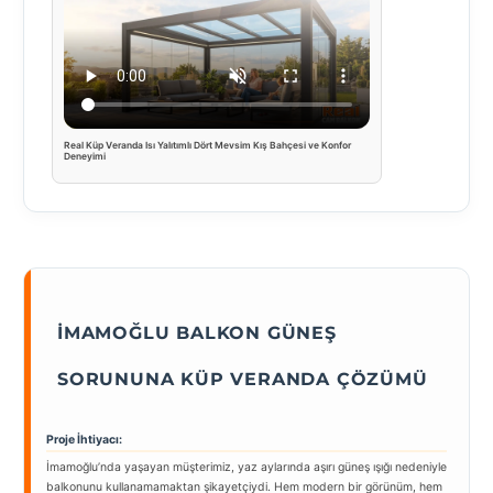
Real Küp Veranda Isı Yalıtımlı Dört Mevsim Kış Bahçesi ve Konfor
Deneyimi
İMAMOĞLU BALKON GÜNEŞ
SORUNUNA KÜP VERANDA ÇÖZÜMÜ
Proje İhtiyacı:
İmamoğlu’nda yaşayan müşterimiz, yaz aylarında aşırı güneş ışığı nedeniyle
balkonunu kullanamamaktan şikayetçiydi. Hem modern bir görünüm, hem