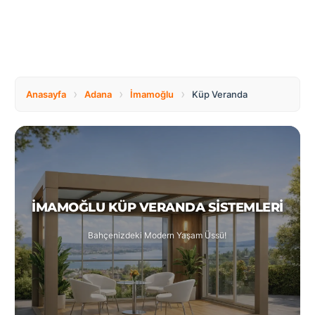
Tüm
Bosnia
Ülkeler
and
Herzegovina
Türkçe
Bulgaria
Canada
›
›
›
Anasayfa
Adana
İmamoğlu
Küp Veranda
Czech
Netherlands
Republic
İMAMOĞLU KÜP VERANDA SISTEMLERI
Poland
Romania
Bahçenizdeki Modern Yaşam Üssü!
Switzerland
Turkey
United