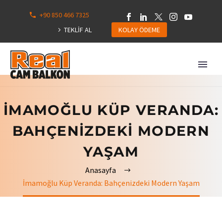
+90 850 466 7325
0
113
TEKLİF AL
KOLAY ÖDEME
Hepsini
Göster
İMAMOĞLU KÜP VERANDA:
BAHÇENIZDEKI MODERN
YAŞAM
Anasayfa
İmamoğlu Küp Veranda: Bahçenizdeki Modern Yaşam