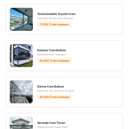
Temizlenebilir Giyotin Cam
Zahmetsiz Temizlik, Eşsiz Manzara!
71.500 TL’den başlayan
Katlanır Cam Balkon
Manzaranıza Sınır Koymayın!
26.950 TL’den başlayan
Sürme Cam Balkon
Maksimum Alan, Minimum Yer Kaybı!
36.850 TL’den başlayan
Veranda Cam Tavan
Gökyüzü Evinizin Tavanı Olsun!