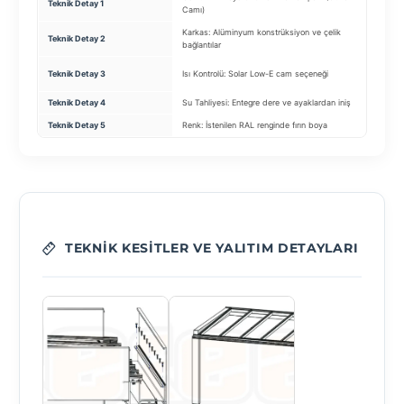
Teknik Detay 1
Camı)
kübi
Karkas: Alüminyum konstrüksiyon ve çelik
Teknik Detay 2
Tavan
bağlantılar
Ceph
Teknik Detay 3
Isı Kontrolü: Solar Low-E cam seçeneği
siste
Teknik Detay 4
Su Tahliyesi: Entegre dere ve ayaklardan iniş
Saça
Teknik Detay 5
Renk: İstenilen RAL renginde fırın boya
Zemi
TEKNIK KESITLER VE YALITIM DETAYLARI