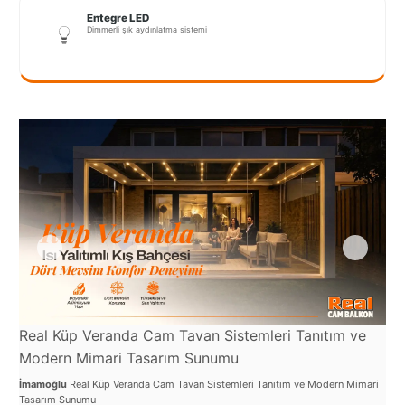
Port
Entegre LED
Coquitlam
Dimmerli şık aydınlatma sistemi
Rize
Sakarya
Sarajevo
Sivas
switzerland
Tilburg
Van
Yalova
Real Küp Veranda Cam Tavan Sistemleri Tanıtım ve
Re
Modern Mimari Tasarım Sunumu
Şe
İmamoğlu
Real Küp Veranda Cam Tavan Sistemleri Tanıtım ve Modern Mimari
İma
VAZGEÇ
Tasarım Sunumu
Tav