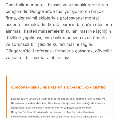
Cam balkon montajı, hassas ve uzmanlık gerektiren
bir işlemdir. Güngören’de faaliyet gösteren birçok
firma, deneyimli ekipleriyle profesyonel montaj
hizmeti sunmaktadır. Montaj sırasında doğru ölçülerin
alınması, kaliteli malzemelerin kullanılması ve işçiliğin
titizlikle yapılması, cam balkonunuzun uzun ömürlü
ve sorunsuz bir şekilde kullanılmasını sağlar.
Güngören’deki referanslı firmalarla çalışarak, güvenilir
ve kaliteli bir hizmet alabilirsiniz.
GÜNGÖREN GENELINDE KESINTISIZ CAM BALKON DESTEĞI
Bölgeyi çok iyi tanıyoruz; Haznedar çevresindeki ticari işletmelerden Merter ve
Gençosman mevkisindeki konutlara kadar Güngören’in her sokağında izimiz var.
İstanbul için geliştirdiğimiz 4 mevsim konfor sağlayan teknolojilerini,
Güngören’in Ticaret dokusuyla harmanlıyoruz. Merter Tekstil Merkezi
yakınlarındaki projelerde modern mimariye uygun detaylara odaklanarak Cam