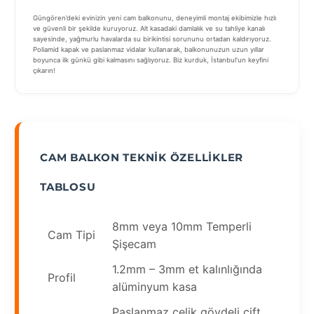
Güngören’deki evinizin yeni cam balkonunu, deneyimli montaj ekibimizle hızlı
ve güvenli bir şekilde kuruyoruz. Alt kasadaki damlalık ve su tahliye kanalı
sayesinde, yağmurlu havalarda su birikintisi sorununu ortadan kaldırıyoruz.
Poliamid kapak ve paslanmaz vidalar kullanarak, balkonunuzun uzun yıllar
boyunca ilk günkü gibi kalmasını sağlıyoruz. Biz kurduk, İstanbul’un keyfini
çıkarın!
CAM BALKON TEKNIK ÖZELLIKLER
TABLOSU
8mm veya 10mm Temperli
Cam Tipi
Şişecam
1.2mm – 3mm et kalınlığında
Profil
alüminyum kasa
Paslanmaz çelik gövdeli çift