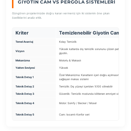
GIYOTIN CAM VS PERGOLA SISTEMLERI
Güngören projelerinizde doğru kararı vermeniz için iki sistemin öne çıkan
özelliklerini analiz ettik.
Kriter
Temizlenebilir Giyotin Cam
Temel Avantaj
Kolay Temizlik
Yüksek katlarda dış temizlik sorununu çözen patentli
Vizyon
giyotin.
Mekanizma
Motorlu & Makaslı
Yalıtım Seviyesi
Yüksek
Özel Mekanizma: Kanatların içeri doğru açılmasını
Teknik Detay 1
sağlayan makas sistemi
Teknik Detay 2
Temizlik: Dış yüzeyi içeriden %100 silinebilir
Teknik Detay 3
Güvenlik: Temizlik modunda kilitlenen emniyet sistemi
Teknik Detay 4
Motor: Somfy / Becker / Mosel
Teknik Detay 5
Cam: Isıcamlı Konfor seri