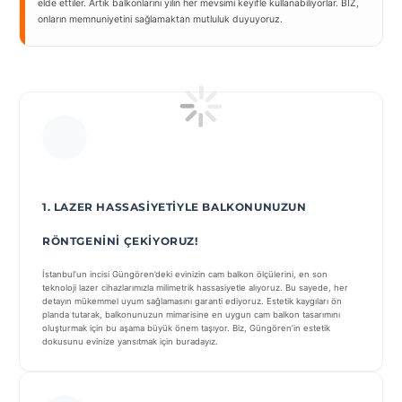
elde ettiler. Artık balkonlarını yılın her mevsimi keyifle kullanabiliyorlar. BİZ,
onların memnuniyetini sağlamaktan mutluluk duyuyoruz.
1. LAZER HASSASIYETIYLE BALKONUNUZUN
RÖNTGENINI ÇEKIYORUZ!
İstanbul’un incisi Güngören’deki evinizin cam balkon ölçülerini, en son
teknoloji lazer cihazlarımızla milimetrik hassasiyetle alıyoruz. Bu sayede, her
detayın mükemmel uyum sağlamasını garanti ediyoruz. Estetik kaygıları ön
planda tutarak, balkonunuzun mimarisine en uygun cam balkon tasarımını
oluşturmak için bu aşama büyük önem taşıyor. Biz, Güngören’in estetik
dokusunu evinize yansıtmak için buradayız.