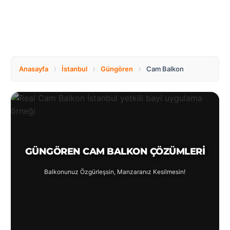
Türkçe
›
›
›
Anasayfa
İstanbul
Güngören
Cam Balkon
GÜNGÖREN CAM BALKON ÇÖZÜMLERI
Balkonunuz Özgürleşsin, Manzaranız Kesilmesin!