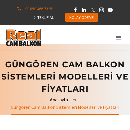
+90 850 466 7325
TEKLİF AL
KOLAY ÖDEME
GÜNGÖREN CAM BALKON
SISTEMLERI MODELLERI VE
FIYATLARI
Anasayfa
Güngören Cam Balkon Sistemleri Modelleri ve Fiyatları