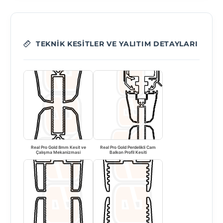
TEKNIK KESITLER VE YALITIM DETAYLARI
Real Pro Gold 8mm Kesit ve
Real Pro Gold Perdelikli Cam
Çalışma Mekanizmasi
Balkon Profil Kesiti