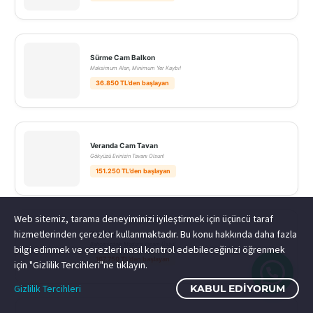
Sürme Cam Balkon
Maksimum Alan, Minimum Yer Kaybı!
36.850 TL’den başlayan
Veranda Cam Tavan
Gökyüzü Evinizin Tavanı Olsun!
151.250 TL’den başlayan
Web sitemiz, tarama deneyiminizi iyileştirmek için üçüncü taraf
hizmetlerinden çerezler kullanmaktadır. Bu konu hakkında daha fazla
Küp Veranda
Bahçenizdeki Modern Yaşam Üssü!
bilgi edinmek ve çerezleri nasıl kontrol edebileceğinizi öğrenmek
167.750 TL’den başlayan
için "Gizlilik Tercihleri"ne tıklayın.
Gizlilik Tercihleri
KABUL EDIYORUM