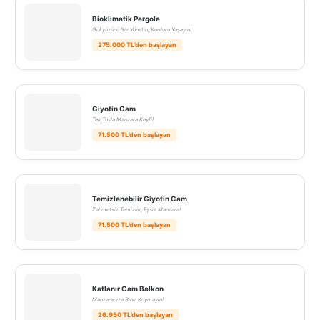
Bioklimatik Pergole
Gökyüzünü Siz Yönetin, Konforu Yaşayın!
275.000 TL’den başlayan
Giyotin Cam
Tek Tuşla Manzara Keyfi!
71.500 TL’den başlayan
Temizlenebilir Giyotin Cam
Zahmetsiz Temizlik, Eşsiz Manzara!
71.500 TL’den başlayan
Katlanır Cam Balkon
Manzaranıza Sınır Koymayın!
26.950 TL’den başlayan