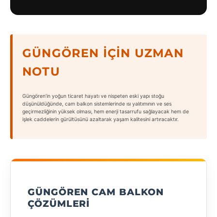
GÜNGÖREN İÇIN UZMAN
NOTU
Güngören’in yoğun ticaret hayatı ve nispeten eski yapı stoğu
düşünüldüğünde, cam balkon sistemlerinde ısı yalıtımının ve ses
geçirmezliğinin yüksek olması, hem enerji tasarrufu sağlayacak hem de
işlek caddelerin gürültüsünü azaltarak yaşam kalitesini artıracaktır.
GÜNGÖREN CAM BALKON
ÇÖZÜMLERI