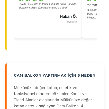
“Fiyat teklifi alırken biraz bekledik fakat kurulan
zamanda
sistemin kalitesi tüm beklememize değdi.”
“Eski binamızda c
daha kullanışlı hale
Hakan Ö.
iyi geldi.”
Güngören
CAM BALKON YAPTIRMAK İÇIN 5 NEDEN
Mülkünüze değer katan, estetik ve
fonksiyonel modern çözümler. Konut ve
Ticari Alanlar alanlarında Mülkünüze değer
katan estetik sağlayan Cam Balkon, 4