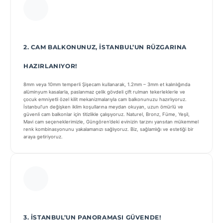
2. CAM BALKONUNUZ, İSTANBUL’UN RÜZGARINA
HAZIRLANIYOR!
8mm veya 10mm temperli Şişecam kullanarak, 1.2mm – 3mm et kalınlığında
alüminyum kasalarla, paslanmaz çelik gövdeli çift rulman tekerleklerle ve
çocuk emniyetli özel kilit mekanizmalarıyla cam balkonunuzu hazırlıyoruz.
İstanbul’un değişken iklim koşullarına meydan okuyan, uzun ömürlü ve
güvenli cam balkonlar için titizlikle çalışıyoruz. Naturel, Bronz, Füme, Yeşil,
Mavi cam seçeneklerimizle, Güngören’deki evinizin tarzını yansıtan mükemmel
renk kombinasyonunu yakalamanızı sağlıyoruz. Biz, sağlamlığı ve estetiği bir
araya getiriyoruz.
3. İSTANBUL’UN PANORAMASI GÜVENDE!