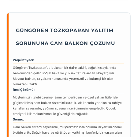
GÜNGÖREN TOZKOPARAN YALITIM
SORUNUNA CAM BALKON ÇÖZÜMÜ
Proje İhtiyacı:
Güngören Tozkoparan’da bulunan bir daire sakini, soğuk kış aylarında
balkonundan gelen soğuk hava ve yüksek faturalardan şikayetçiydi.
Mevcut balkon, ısı yalıtımı konusunda yetersizdi ve kullanışlı bir alan
olmaktan uzaktı.
Real Çözümü:
Müşterimizin talebi üzerine, 8mm temperli cam ve özel yalıtım fitilleriyle
güçlendirilmiş cam balkon sistemini kurduk. Alt kasada yer alan su tahliye
kanalları sayesinde, yağmur suyunun içeri girmesini engelledik. Çocuk
emniyetli kilit mekanizması ile güvenliği de sağladık.
Sonuç:
Cam balkon sistemi sayesinde, müşterimizin balkonunda ısı yalıtımı önemli
ölçüde arttı. Soğuk hava ve gürültüden yalıtılmış, konforlu bir yaşam alanı