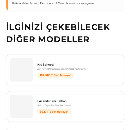
Balkon sistemlerimizi Ekstra Alan & Temizlik amacıyla kuruyoruz.
İLGINIZI ÇEKEBILECEK
DIĞER MODELLER
Kış Bahçesi
Kışı Keyfe Dönüştürün, Bahçeniz Hep Yaz Kalsın!
104.500 TL’den başlayan
Isıcamlı Cam Balkon
Balkon Değil, Evinizin Yeni Odası!
39.171 TL’den başlayan