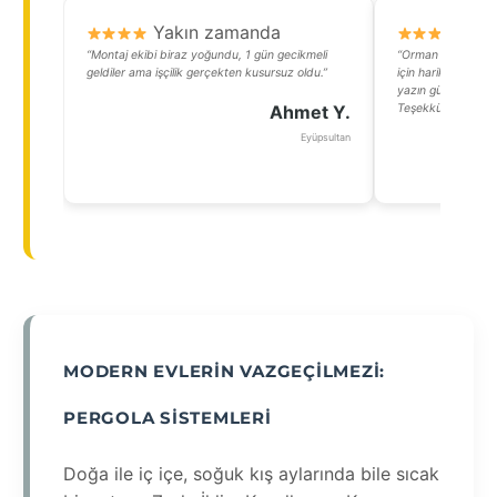
Yakın zamanda
Y
“Montaj ekibi biraz yoğundu, 1 gün gecikmeli
“Orman manzarası
geldiler ama işçilik gerçekten kusursuz oldu.”
için harika bir ala
yazın güneşten, k
Ahmet Y.
Teşekkürler!”
Eyüpsultan
MODERN EVLERIN VAZGEÇILMEZI:
PERGOLA SISTEMLERI
Doğa ile iç içe, soğuk kış aylarında bile sıcak