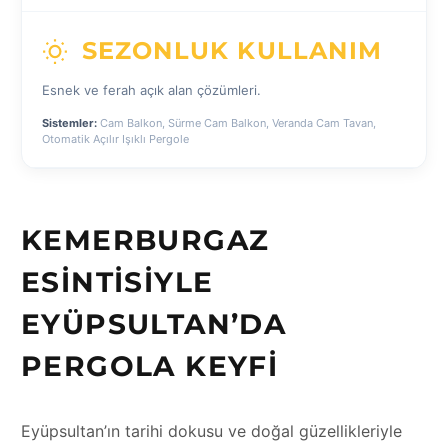
SEZONLUK KULLANIM
Esnek ve ferah açık alan çözümleri.
Sistemler:
Cam Balkon, Sürme Cam Balkon, Veranda Cam Tavan,
Otomatik Açılır Işıklı Pergole
KEMERBURGAZ
ESINTISIYLE
EYÜPSULTAN’DA
PERGOLA KEYFI
Eyüpsultan’ın tarihi dokusu ve doğal güzellikleriyle