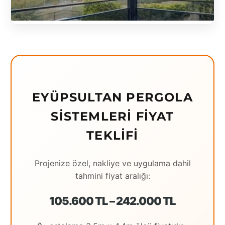
Eching
Edirne
Elazığ
Erzincan
EYÜPSULTAN PERGOLA
Erzrum
SISTEMLERI FIYAT
Eskişehir
TEKLIFI
Gaziantep
Giresun
Projenize özel, nakliye ve uygulama dahil
tahmini fiyat aralığı:
Hatay
Houston
105.600 TL – 242.000 TL
İstanbul