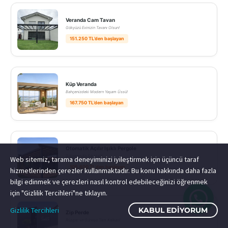
Veranda Cam Tavan
Gökyüzü Evinizin Tavanı Olsun!
151.250 TL’den başlayan
Küp Veranda
Bahçenizdeki Modern Yaşam Üssü!
167.750 TL’den başlayan
Otomatik Açılır Işıklı Pergole
Gölgenin En Şık Hali!
Web sitemiz, tarama deneyiminizi iyileştirmek için üçüncü taraf
105.600 TL’den başlayan
hizmetlerinden çerezler kullanmaktadır. Bu konu hakkında daha fazla
bilgi edinmek ve çerezleri nasıl kontrol edebileceğinizi öğrenmek
için "Gizlilik Tercihleri"ne tıklayın.
Gizlilik Tercihleri
KABUL EDIYORUM
Zip Perde
Rüzgar ve Güneşe Tam Kalkan!