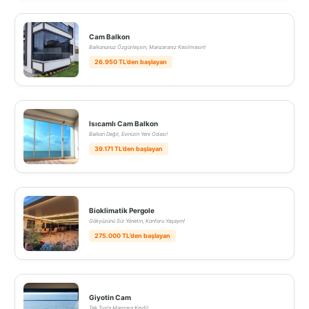
Cam Balkon
Balkonunuz Özgürleşsin, Manzaranız Kesilmesin!
26.950 TL’den başlayan
Isıcamlı Cam Balkon
Balkon Değil, Evinizin Yeni Odası!
39.171 TL’den başlayan
Bioklimatik Pergole
Gökyüzünü Siz Yönetin, Konforu Yaşayın!
275.000 TL’den başlayan
Giyotin Cam
Tek Tuşla Manzara Keyfi!