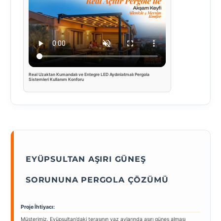
Real Uzaktan Kumandalı ve Entegre LED Aydınlatmalı Pergola
Sistemleri Kullanım Konforu
EYÜPSULTAN AŞIRI GÜNEŞ
SORUNUNA PERGOLA ÇÖZÜMÜ
Proje İhtiyacı:
Müşterimiz, Eyüpsultan’daki terasının yaz aylarında aşırı güneş alması