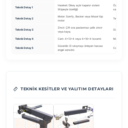
Hareket: Dikey açılır kapanır sistem
Özel Mekaniz
Teknik Detay 1
(Küpeşte özelliği)
sağlayan ma
Motor: Somfy, Becker veya Mosel tüp
Teknik Detay 2
Temizlik: Dış
motor
Zincir: Çift sıra paslanmaz çelik zincir
Teknik Detay 3
Güvenlik: Te
veya kayış
Teknik Detay 4
Cam: 4+12+4 veya 4+16+4 Isıcamlı
Motor: Somf
Güvenlik: El sıkışmayı önleyen hassas
Teknik Detay 5
Cam: Isıcaml
engel sensörü
TEKNIK KESITLER VE YALITIM DETAYLARI