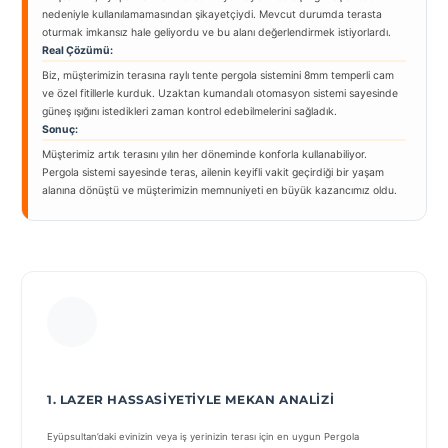
nedeniyle kullanılamamasından şikayetçiydi. Mevcut durumda terasta
oturmak imkansız hale geliyordu ve bu alanı değerlendirmek istiyorlardı.
Real Çözümü:
Biz, müşterimizin terasına raylı tente pergola sistemini 8mm temperli cam
ve özel fitillerle kurduk. Uzaktan kumandalı otomasyon sistemi sayesinde
güneş ışığını istedikleri zaman kontrol edebilmelerini sağladık.
Sonuç:
Müşterimiz artık terasını yılın her döneminde konforla kullanabiliyor.
Pergola sistemi sayesinde teras, ailenin keyifli vakit geçirdiği bir yaşam
alanına dönüştü ve müşterimizin memnuniyeti en büyük kazancımız oldu.
1. LAZER HASSASIYETIYLE MEKAN ANALIZI
Eyüpsultan’daki evinizin veya iş yerinizin terası için en uygun Pergola