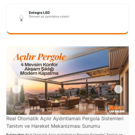
Port
Coquitlam
Entegre LED
Dimmerli şık aydınlatma sistemi
Rize
Sakarya
Sarajevo
Sivas
switzerland
Tilburg
Van
Yalova
Real Otomatik Açılır Aydıntlamalı Pergola Sistemleri
Re
Tanıtım ve Hareket Mekanizması Sunumu
ve
VAZGEÇ
Eyüpsultan
Real Otomatik Açılır Aydıntlamalı Pergola Sistemleri Tanıtım ve