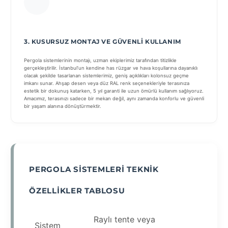
3. KUSURSUZ MONTAJ VE GÜVENLI KULLANIM
Pergola sistemlerinin montajı, uzman ekiplerimiz tarafından titizlikle
gerçekleştirilir. İstanbul’un kendine has rüzgar ve hava koşullarına dayanıklı
olacak şekilde tasarlanan sistemlerimiz, geniş açıklıkları kolonsuz geçme
imkanı sunar. Ahşap desen veya düz RAL renk seçenekleriyle terasınıza
estetik bir dokunuş katarken, 5 yıl garanti ile uzun ömürlü kullanım sağlıyoruz.
Amacımız, terasınızı sadece bir mekan değil, aynı zamanda konforlu ve güvenli
bir yaşam alanına dönüştürmektir.
PERGOLA SISTEMLERI TEKNIK
ÖZELLIKLER TABLOSU
Raylı tente veya
Sistem