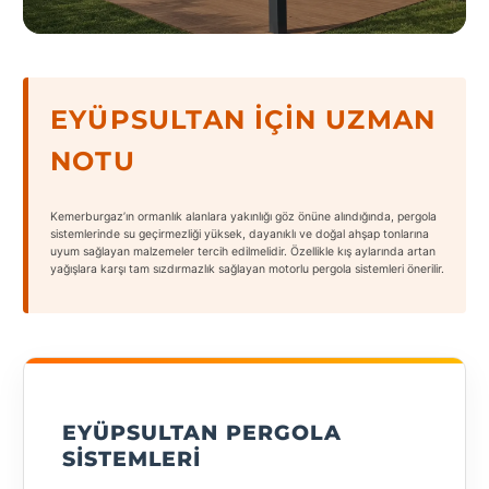
States
EYÜPSULTAN İÇIN UZMAN
NOTU
Tüm
Şehirler
Kemerburgaz’ın ormanlık alanlara yakınlığı göz önüne alındığında, pergola
Adana
sistemlerinde su geçirmezliği yüksek, dayanıklı ve doğal ahşap tonlarına
uyum sağlayan malzemeler tercih edilmelidir. Özellikle kış aylarında artan
yağışlara karşı tam sızdırmazlık sağlayan motorlu pergola sistemleri önerilir.
Adıyaman
Afyonkarahisar
Antalya
Aydın
EYÜPSULTAN PERGOLA
Balıkesir
SISTEMLERI