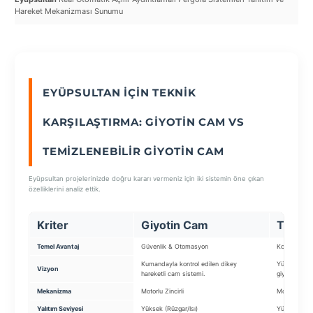
Eyü
Hareket Mekanizması Sunumu
Sist
SEÇ
EYÜPSULTAN İÇIN TEKNIK
KARŞILAŞTIRMA: GIYOTIN CAM VS
TEMIZLENEBILIR GIYOTIN CAM
Eyüpsultan projelerinizde doğru kararı vermeniz için iki sistemin öne çıkan
özelliklerini analiz ettik.
Kriter
Giyotin Cam
Temizl
Temel Avantaj
Güvenlik & Otomasyon
Kolay Temizl
Kumandayla kontrol edilen dikey
Yüksek katla
Vizyon
hareketli cam sistemi.
giyotin.
Mekanizma
Motorlu Zincirli
Motorlu & M
Yalıtım Seviyesi
Yüksek (Rüzgar/Isı)
Yüksek