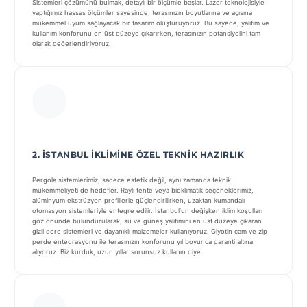
Sistemleri çözümünü bulmak, detaylı bir ölçümle başlar. Lazer teknolojisiyle
yaptığımız hassas ölçümler sayesinde, terasınızın boyutlarına ve açısına
mükemmel uyum sağlayacak bir tasarım oluşturuyoruz. Bu sayede, yalıtım ve
kullanım konforunu en üst düzeye çıkarırken, terasınızın potansiyelini tam
olarak değerlendiriyoruz.
2. İSTANBUL İKLIMINE ÖZEL TEKNIK HAZIRLIK
Pergola sistemlerimiz, sadece estetik değil, aynı zamanda teknik
mükemmeliyeti de hedefler. Raylı tente veya bioklimatik seçeneklerimiz,
alüminyum ekstrüzyon profillerle güçlendirilirken, uzaktan kumandalı
otomasyon sistemleriyle entegre edilir. İstanbul’un değişken iklim koşulları
göz önünde bulundurularak, su ve güneş yalıtımını en üst düzeye çıkaran
gizli dere sistemleri ve dayanıklı malzemeler kullanıyoruz. Giyotin cam ve zip
perde entegrasyonu ile terasınızın konforunu yıl boyunca garanti altına
alıyoruz. Biz kurduk, uzun yıllar sorunsuz kullanın diye.