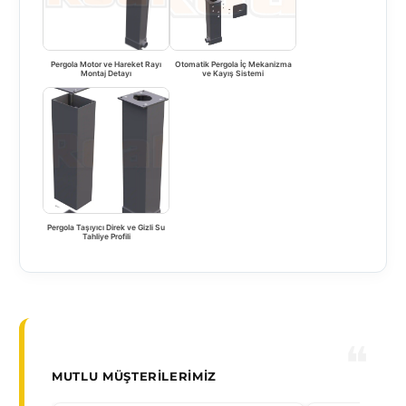
Pergola Motor ve Hareket Rayı
Otomatik Pergola İç Mekanizma
Montaj Detayı
ve Kayış Sistemi
Pergola Taşıyıcı Direk ve Gizli Su
Tahliye Profili
MUTLU MÜŞTERILERIMIZ