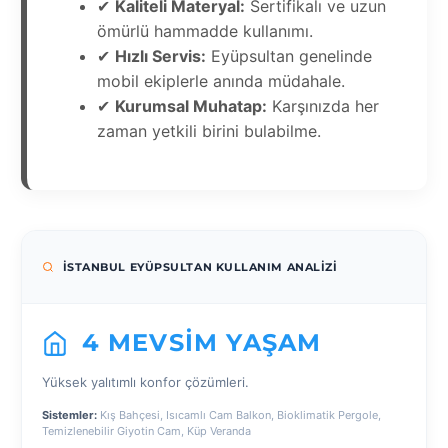
✔
Kaliteli Materyal:
Sertifikalı ve uzun
ömürlü hammadde kullanımı.
✔
Hızlı Servis:
Eyüpsultan genelinde
mobil ekiplerle anında müdahale.
✔
Kurumsal Muhatap:
Karşınızda her
zaman yetkili birini bulabilme.
İSTANBUL EYÜPSULTAN KULLANIM ANALIZI
4 MEVSIM YAŞAM
Yüksek yalıtımlı konfor çözümleri.
Sistemler:
Kış Bahçesi, Isıcamlı Cam Balkon, Bioklimatik Pergole,
Temizlenebilir Giyotin Cam, Küp Veranda