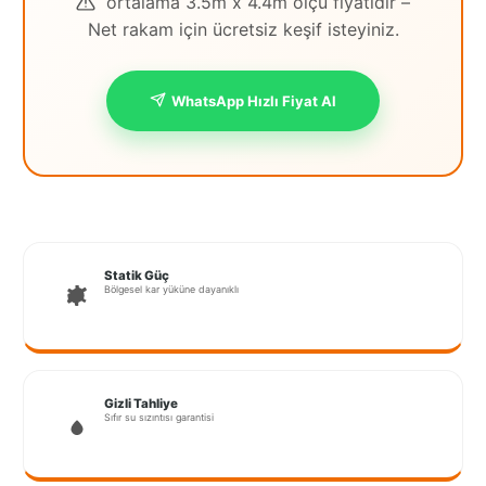
ortalama 3.5m x 4.4m ölçü fiyatıdır –
Net rakam için ücretsiz keşif isteyiniz.
İstanbul
Anadolu
WhatsApp Hızlı Fiyat Al
İstanbul
Avrupa
İzmir
Kırklareli
Kocaeli
Statik Güç
Bölgesel kar yüküne dayanıklı
Lubrza
Manisa
Muğla
Gizli Tahliye
Sıfır su sızıntısı garantisi
Muş