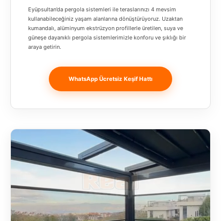
Banja
Eyüpsultan’da pergola sistemleri ile teraslarınızı 4 mevsim
Luka
kullanabileceğiniz yaşam alanlarına dönüştürüyoruz. Uzaktan
kumandalı, alüminyum ekstrüzyon profillerle üretilen, suya ve
güneşe dayanıklı pergola sistemlerimizle konforu ve şıklığı bir
Bingöl
araya getirin.
Bitlis
Bosnia and
WhatsApp Ücretsiz Keşif Hattı
Herzegovina
București
Bulgaristan
Bursa
Çanakkale
Çekya
Diyarbakır