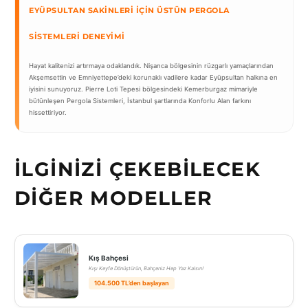
EYÜPSULTAN SAKINLERI İÇIN ÜSTÜN PERGOLA
SISTEMLERI DENEYIMI
Hayat kalitenizi artırmaya odaklandık. Nişanca bölgesinin rüzgarlı yamaçlarından
Akşemsettin ve Emniyettepe’deki korunaklı vadilere kadar Eyüpsultan halkına en
iyisini sunuyoruz. Pierre Loti Tepesi bölgesindeki Kemerburgaz mimariyle
bütünleşen Pergola Sistemleri, İstanbul şartlarında Konforlu Alan farkını
hissettiriyor.
İLGINIZI ÇEKEBILECEK
DIĞER MODELLER
Kış Bahçesi
Kışı Keyfe Dönüştürün, Bahçeniz Hep Yaz Kalsın!
104.500 TL’den başlayan