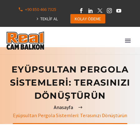
+90 850 466 7325
0
113
TEKLİF AL
KOLAY ÖDEME
Hepsini
Göster
EYÜPSULTAN PERGOLA
SISTEMLERI: TERASINIZI
DÖNÜŞTÜRÜN
Anasayfa
Eyüpsultan Pergola Sistemleri: Terasınızı Dönüştürün