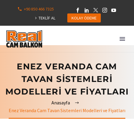
+90 850 466 7325
0
113
TEKLİF AL
KOLAY ÖDEME
Hepsini
Göster
ENEZ VERANDA CAM
TAVAN SISTEMLERI
MODELLERI VE FIYATLARI
Anasayfa
Enez Veranda Cam Tavan Sistemleri Modelleri ve Fiyatları