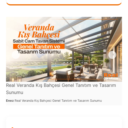
Port
Coquitlam
Rize
Sakarya
Sarajevo
Sivas
switzerland
Tilburg
Real Veranda Kış Bahçesi Genel Tanıtım ve Tasarım
Re
Van
Sunumu
Ene
Enez
Real Veranda Kış Bahçesi Genel Tanıtım ve Tasarım Sunumu
Yalova
VAZGEÇ