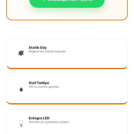
İstanbul
Anadolu
İstanbul
Avrupa
Statik Güç
İzmir
Bölgesel kar yüküne dayanıklı
Kırklareli
Kocaeli
Gizli Tahliye
Lubrza
Sıfır su sızıntısı garantisi
Manisa
Muğla
Entegre LED
Dimmerli şık aydınlatma sistemi
Muş