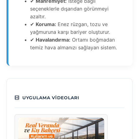
✔
Mahremiyet:
İsteğe bağlı
seçeneklerle dışarıdan görünmeyi
azaltır.
✔
Koruma:
Enez rüzgarı, tozu ve
yağmuruna karşı bariyer oluşturur.
✔
Havalandırma:
Ortamı boğmadan
temiz hava almanızı sağlayan sistem.
UYGULAMA VIDEOLARI