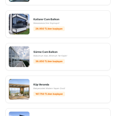
Katlanır Cam Balkon
Manzaranıza Sınır Koymayın!
26.950 TL’den başlayan
Sürme Cam Balkon
Maksimum Alan, Minimum Yer Kaybı!
36.850 TL’den başlayan
Küp Veranda
Bahçenizdeki Modern Yaşam Üssü!
167.750 TL’den başlayan