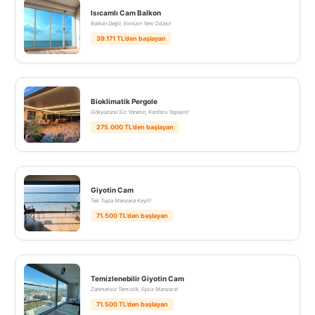
Isıcamlı Cam Balkon
Balkon Değil, Evinizin Yeni Odası!
39.171 TL’den başlayan
Bioklimatik Pergole
Gökyüzünü Siz Yönetin, Konforu Yaşayın!
275.000 TL’den başlayan
Giyotin Cam
Tek Tuşla Manzara Keyfi!
71.500 TL’den başlayan
Temizlenebilir Giyotin Cam
Zahmetsiz Temizlik, Eşsiz Manzara!
71.500 TL’den başlayan