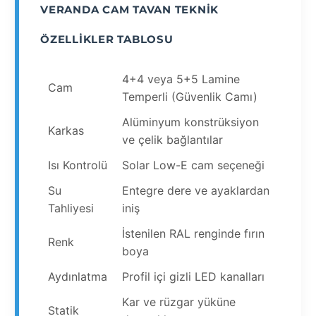
VERANDA CAM TAVAN TEKNIK
ÖZELLIKLER TABLOSU
4+4 veya 5+5 Lamine
Cam
Temperli (Güvenlik Camı)
Alüminyum konstrüksiyon
Karkas
ve çelik bağlantılar
Isı Kontrolü
Solar Low-E cam seçeneği
Su
Entegre dere ve ayaklardan
Tahliyesi
iniş
İstenilen RAL renginde fırın
Renk
boya
Aydınlatma
Profil içi gizli LED kanalları
Kar ve rüzgar yüküne
Statik