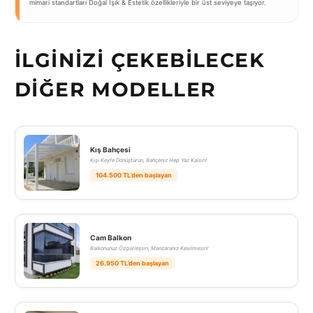
mimari standartları Doğal Işık & Estetik özellikleriyle bir üst seviyeye taşıyor.
İLGINIZI ÇEKEBILECEK
DIĞER MODELLER
Kış Bahçesi
Kışı Keyfe Dönüştürün, Bahçeniz Hep Yaz Kalsın!
104.500 TL’den başlayan
Cam Balkon
Balkonunuz Özgürleşsin, Manzaranız Kesilmesin!
26.950 TL’den başlayan