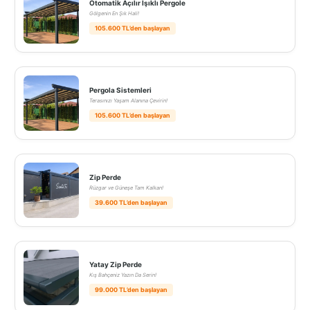
Otomatik Açılır Işıklı Pergole
Gölgenin En Şık Hali!
105.600 TL’den başlayan
Pergola Sistemleri
Terasınızı Yaşam Alanına Çevirin!
105.600 TL’den başlayan
Zip Perde
Rüzgar ve Güneşe Tam Kalkan!
39.600 TL’den başlayan
Yatay Zip Perde
Kış Bahçeniz Yazın Da Serin!
99.000 TL’den başlayan