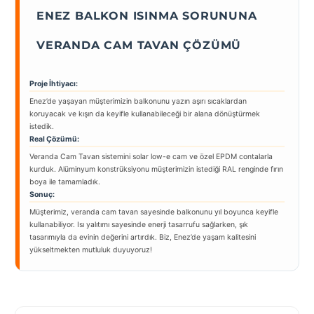
ENEZ BALKON ISINMA SORUNUNA
VERANDA CAM TAVAN ÇÖZÜMÜ
Proje İhtiyacı:
Enez’de yaşayan müşterimizin balkonunu yazın aşırı sıcaklardan
koruyacak ve kışın da keyifle kullanabileceği bir alana dönüştürmek
istedik.
Real Çözümü:
Veranda Cam Tavan sistemini solar low-e cam ve özel EPDM contalarla
kurduk. Alüminyum konstrüksiyonu müşterimizin istediği RAL renginde fırın
boya ile tamamladık.
Sonuç:
Müşterimiz, veranda cam tavan sayesinde balkonunu yıl boyunca keyifle
kullanabiliyor. Isı yalıtımı sayesinde enerji tasarrufu sağlarken, şık
tasarımıyla da evinin değerini artırdık. Biz, Enez’de yaşam kalitesini
yükseltmekten mutluluk duyuyoruz!