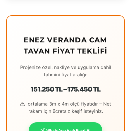
Eching
Edirne
Elazığ
ENEZ VERANDA CAM
Erzincan
TAVAN FIYAT TEKLIFI
Erzrum
Projenize özel, nakliye ve uygulama dahil
Eskişehir
tahmini fiyat aralığı:
Gaziantep
151.250 TL – 175.450 TL
Giresun
ortalama 3m x 4m ölçü fiyatıdır – Net
Hatay
rakam için ücretsiz keşif isteyiniz.
Houston
İstanbul
WhatsApp Hızlı Fiyat Al