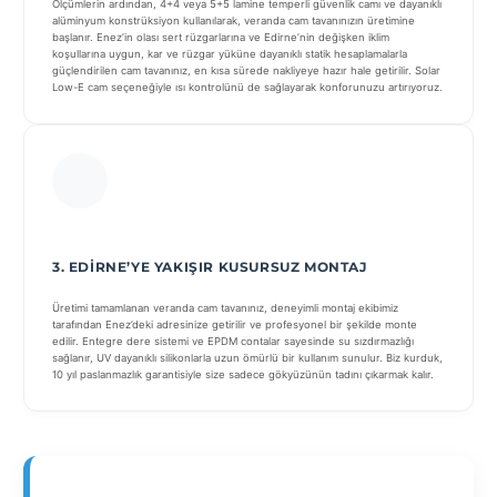
Ölçümlerin ardından, 4+4 veya 5+5 lamine temperli güvenlik camı ve dayanıklı
alüminyum konstrüksiyon kullanılarak, veranda cam tavanınızın üretimine
başlanır. Enez’in olası sert rüzgarlarına ve Edirne’nin değişken iklim
koşullarına uygun, kar ve rüzgar yüküne dayanıklı statik hesaplamalarla
güçlendirilen cam tavanınız, en kısa sürede nakliyeye hazır hale getirilir. Solar
Low-E cam seçeneğiyle ısı kontrolünü de sağlayarak konforunuzu artırıyoruz.
3. EDIRNE’YE YAKIŞIR KUSURSUZ MONTAJ
Üretimi tamamlanan veranda cam tavanınız, deneyimli montaj ekibimiz
tarafından Enez’deki adresinize getirilir ve profesyonel bir şekilde monte
edilir. Entegre dere sistemi ve EPDM contalar sayesinde su sızdırmazlığı
sağlanır, UV dayanıklı silikonlarla uzun ömürlü bir kullanım sunulur. Biz kurduk,
10 yıl paslanmazlık garantisiyle size sadece gökyüzünün tadını çıkarmak kalır.