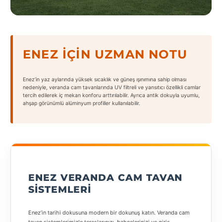
States
ENEZ İÇIN UZMAN NOTU
Tüm
Enez’in yaz aylarında yüksek sıcaklık ve güneş ışınımına sahip olması
Şehirler
nedeniyle, veranda cam tavanlarında UV filtreli ve yansıtıcı özellikli camlar
tercih edilerek iç mekan konforu arttırılabilir. Ayrıca antik dokuyla uyumlu,
ahşap görünümlü alüminyum profiller kullanılabilir.
Adana
Adıyaman
Afyonkarahisar
Antalya
ENEZ VERANDA CAM TAVAN
Aydın
SISTEMLERI
Balıkesir
Enez’in tarihi dokusuna modern bir dokunuş katın. Veranda cam