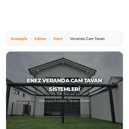
Tüm
Bosnia
Ülkeler
and
Herzegovina
Türkçe
Bulgaria
Canada
›
›
›
Anasayfa
Edirne
Enez
Veranda Cam Tavan
Czech
Netherlands
Republic
ENEZ VERANDA CAM TAVAN
Poland
Romania
SISTEMLERI
Gökyüzü Evinizin Tavanı Olsun!
Switzerland
Turkey
United