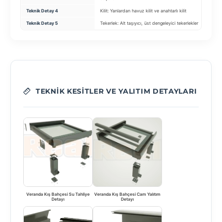
Teknik Detay 4
Kilit: Yanlardan havuz kilit ve anahtarlı kilit
Yüks
Teknik Detay 5
Tekerlek: Alt taşıyıcı, üst dengeleyici tekerlekler
Kanat
TEKNIK KESITLER VE YALITIM DETAYLARI
Veranda Kış Bahçesi Su Tahliye
Veranda Kış Bahçesi Cam Yalıtım
Detayı
Detayı