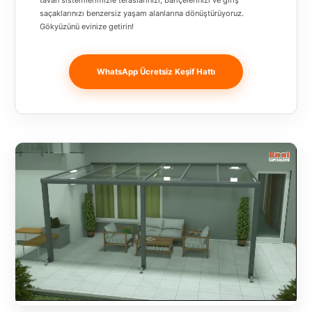
tavan sistemlerimizle teraslarınızı, bahçelerinizi ve giriş
Banja
saçaklarınızı benzersiz yaşam alanlarına dönüştürüyoruz.
Luka
Gökyüzünü evinize getirin!
Bingöl
WhatsApp Ücretsiz Keşif Hattı
Bitlis
Bosnia and
Herzegovina
București
Bulgaristan
Bursa
Çanakkale
Çekya
Diyarbakır