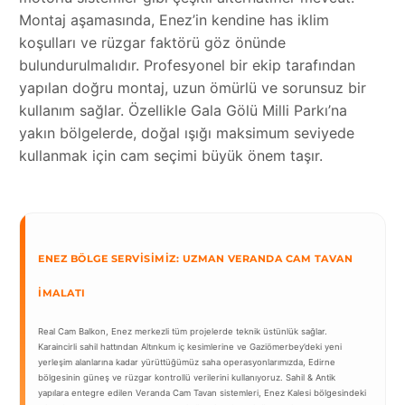
Montaj aşamasında, Enez’in kendine has iklim
koşulları ve rüzgar faktörü göz önünde
bulundurulmalıdır. Profesyonel bir ekip tarafından
yapılan doğru montaj, uzun ömürlü ve sorunsuz bir
kullanım sağlar. Özellikle Gala Gölü Milli Parkı’na
yakın bölgelerde, doğal ışığı maksimum seviyede
kullanmak için cam seçimi büyük önem taşır.
ENEZ BÖLGE SERVISIMIZ: UZMAN VERANDA CAM TAVAN
İMALATI
Real Cam Balkon, Enez merkezli tüm projelerde teknik üstünlük sağlar.
Karaincirli sahil hattından Altınkum iç kesimlerine ve Gaziömerbey’deki yeni
yerleşim alanlarına kadar yürüttüğümüz saha operasyonlarımızda, Edirne
bölgesinin güneş ve rüzgar kontrollü verilerini kullanıyoruz. Sahil & Antik
yapılara entegre edilen Veranda Cam Tavan sistemleri, Enez Kalesi bölgesindeki