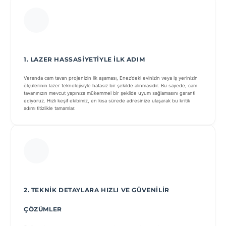
1. LAZER HASSASIYETIYLE İLK ADIM
Veranda cam tavan projenizin ilk aşaması, Enez’deki evinizin veya iş yerinizin
ölçülerinin lazer teknolojisiyle hatasız bir şekilde alınmasıdır. Bu sayede, cam
tavanınızın mevcut yapınıza mükemmel bir şekilde uyum sağlamasını garanti
ediyoruz. Hızlı keşif ekibimiz, en kısa sürede adresinize ulaşarak bu kritik
adımı titizlikle tamamlar.
2. TEKNIK DETAYLARA HIZLI VE GÜVENILIR
ÇÖZÜMLER