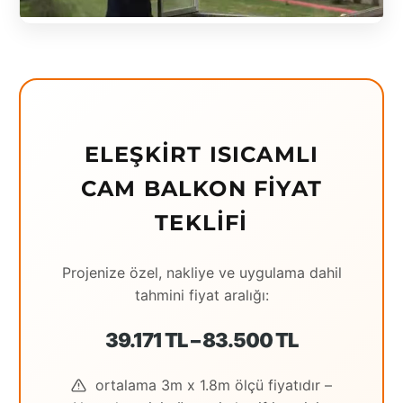
Eching
Edirne
Elazığ
Erzincan
ELEŞKIRT ISICAMLI
Erzrum
CAM BALKON FIYAT
Eskişehir
TEKLIFI
Gaziantep
Projenize özel, nakliye ve uygulama dahil
Giresun
tahmini fiyat aralığı:
Hatay
39.171 TL – 83.500 TL
Houston
ortalama 3m x 1.8m ölçü fiyatıdır –
İstanbul