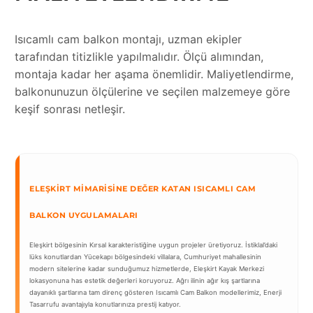
Isıcamlı cam balkon montajı, uzman ekipler
tarafından titizlikle yapılmalıdır. Ölçü alımından,
montaja kadar her aşama önemlidir. Maliyetlendirme,
balkonunuzun ölçülerine ve seçilen malzemeye göre
keşif sonrası netleşir.
ELEŞKIRT MIMARISINE DEĞER KATAN ISICAMLI CAM
BALKON UYGULAMALARI
Eleşkirt bölgesinin Kırsal karakteristiğine uygun projeler üretiyoruz. İstiklal’daki
lüks konutlardan Yücekapı bölgesindeki villalara, Cumhuriyet mahallesinin
modern sitelerine kadar sunduğumuz hizmetlerde, Eleşkirt Kayak Merkezi
lokasyonuna has estetik değerleri koruyoruz. Ağrı ilinin ağır kış şartlarına
dayanıklı şartlarına tam direnç gösteren Isıcamlı Cam Balkon modellerimiz, Enerji
Tasarrufu avantajıyla konutlarınıza prestij katıyor.