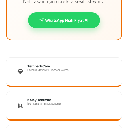
Net rakam için ücretsiz keşif isteyiniz.
İstanbul
Anadolu
WhatsApp Hızlı Fiyat Al
İstanbul
Avrupa
İzmir
Kırklareli
Temperli Cam
Darbeye dayanıklı Şişecam kalitesi
Kocaeli
Lubrza
Manisa
Kolay Temizlik
İçeri katlanan pratik kanatlar
Muğla
Muş