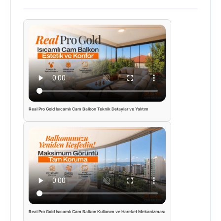
Real Pro Gold Isıcamlı Cam Balkon Teknik Detaylar ve Yalıtım
Real Pro Gold Isıcamlı Cam Balkon Kullanım ve Hareket Mekanizması