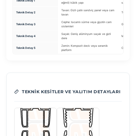
Teknik Detay 1
eğimli) kübik yapı
sağlayan m
Tavan: Gizli çatılı sandviç panel veya cam
Teknik Detay 2
Temizlik: Dı
tavan
Cephe: Isıcamlı sürme veya giyotin cam
Teknik Detay 3
Güvenlik: T
sistemleri
Saçak: Geniş alüminyum saçak ve gizli
Teknik Detay 4
Motor: Som
dere
Zemin: Kompozit deck veya seramik
Teknik Detay 5
Cam: Isıcam
platform
TEKNIK KESITLER VE YALITIM DETAYLARI