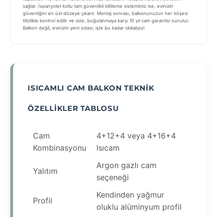
sağlar. İspanyolet kollu tam güvenlikli kilitleme sistemimiz ise, evinizin
güvenliğini en üst düzeye çıkarır. Montaj sonrası, balkonunuzun her köşesi
titizlikle kontrol edilir ve size, buğulanmaya karşı 10 yıl cam garantisi sunulur.
Balkon değil, evinizin yeni odası; işte bu kadar iddialıyız!
ISICAMLI CAM BALKON TEKNIK
ÖZELLIKLER TABLOSU
Cam
4+12+4 veya 4+16+4
Kombinasyonu
Isıcam
Argon gazlı cam
Yalıtım
seçeneği
Kendinden yağmur
Profil
oluklu alüminyum profil