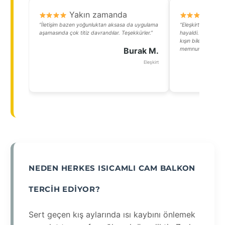
Yakın zamanda
Y
“İletişim bazen yoğunluktan aksasa da uygulama
“Eleşkirtin soğu
aşamasında çok titiz davrandılar. Teşekkürler.”
hayaldi. Isıcamlı 
kışın bile keyifle 
Burak M.
memnun kaldım.”
Eleşkirt
NEDEN HERKES ISICAMLI CAM BALKON
TERCIH EDIYOR?
Sert geçen kış aylarında ısı kaybını önlemek