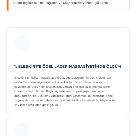
önemli ölçüde azalma sağladık ve Müşterimizin yüzünü güldürdük.
1. ELEŞKIRT’E ÖZEL LAZER HASSASIYETINDE ÖLÇÜM
Isıcamlı cam balkon hayalinizdeki estetiğe ulaşmanın ilk adımı, alanınızın
milimetrik olarak ölçülmesidir. Eleşkirt’in benzersiz mimarisine ve sizin
zevklerinize uygun bir tasarım için, uzman ekibimiz lazer teknolojisiyle
kusursuz ölçümler alır. Böylece, balkonunuz yeni yaşam alanınıza
dönüşürken, en ufak bir uyumsuzluk dahi yaşanmaz. Bu aşamada, renk
seçenekleri ve tasarım detayları da sizinle birlikte kararlaştırılır, böylece her
şey tam olarak istediğiniz gibi olur.