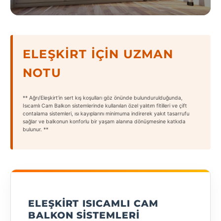
States
ELEŞKIRT İÇIN UZMAN
NOTU
Tüm
Şehirler
** Ağrı/Eleşkirt’in sert kış koşulları göz önünde bulundurulduğunda,
Adana
Isıcamlı Cam Balkon sistemlerinde kullanılan özel yalıtım fitilleri ve çift
contalama sistemleri, ısı kayıplarını minimuma indirerek yakıt tasarrufu
sağlar ve balkonun konforlu bir yaşam alanına dönüşmesine katkıda
Adıyaman
bulunur. **
Afyonkarahisar
Antalya
Aydın
ELEŞKIRT ISICAMLI CAM
Balıkesir
BALKON SISTEMLERI