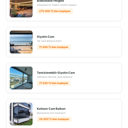
Bioklimatik Pergole
Gökyüzünü Siz Yönetin, Konforu Yaşayın!
275.000 TL’den başlayan
Giyotin Cam
Tek Tuşla Manzara Keyfi!
71.500 TL’den başlayan
Temizlenebilir Giyotin Cam
Zahmetsiz Temizlik, Eşsiz Manzara!
71.500 TL’den başlayan
Katlanır Cam Balkon
Manzaranıza Sınır Koymayın!
26.950 TL’den başlayan