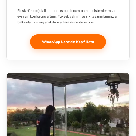
Banja
Eleşkirt’in soğuk ikliminde, ısıcamlı cam balkon sistemlerimizle
Luka
evinizin konforunu artırın. Yüksek yalıtım ve şık tasarımlarımızla
balkonlarınızı yaşanabilir alanlara dönüştürüyoruz.
Bingöl
Bitlis
WhatsApp Ücretsiz Keşif Hattı
Bosnia and
Herzegovina
București
Bulgaristan
Bursa
Çanakkale
Çekya
Diyarbakır