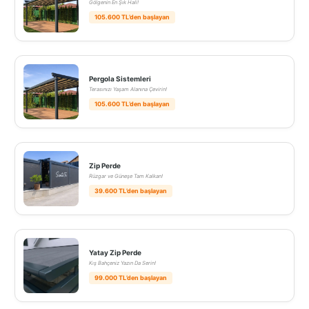
Gölgenin En Şık Hali!
105.600 TL’den başlayan
Pergola Sistemleri
Terasınızı Yaşam Alanına Çevirin!
105.600 TL’den başlayan
Zip Perde
Rüzgar ve Güneşe Tam Kalkan!
39.600 TL’den başlayan
Yatay Zip Perde
Kış Bahçeniz Yazın Da Serin!
99.000 TL’den başlayan