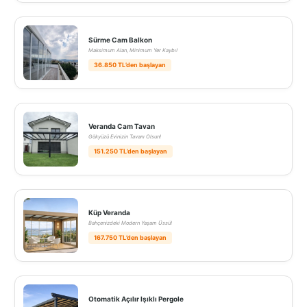
Sürme Cam Balkon
Maksimum Alan, Minimum Yer Kaybı!
36.850 TL’den başlayan
Veranda Cam Tavan
Gökyüzü Evinizin Tavanı Olsun!
151.250 TL’den başlayan
Küp Veranda
Bahçenizdeki Modern Yaşam Üssü!
167.750 TL’den başlayan
Otomatik Açılır Işıklı Pergole