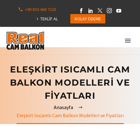
+90 850 466 7325
0
113
TEKLİF AL
KOLAY ÖDEME
Hepsini
Göster
ELEŞKIRT ISICAMLI CAM
BALKON MODELLERI VE
FIYATLARI
Anasayfa
Eleşkirt Isıcamlı Cam Balkon Modelleri ve Fiyatları