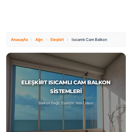
Tüm
Bosnia
Ülkeler
and
Herzegovina
Türkçe
Bulgaria
Canada
›
›
›
Anasayfa
Ağrı
Eleşkirt
Isıcamlı Cam Balkon
Czech
Netherlands
Republic
ELEŞKIRT ISICAMLI CAM BALKON
Poland
Romania
SISTEMLERI
Balkon Değil, Evinizin Yeni Odası!
Switzerland
Turkey
United