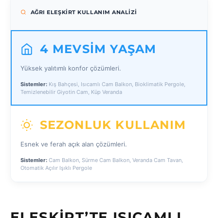
AĞRI ELEŞKIRT KULLANIM ANALIZI
4 MEVSIM YAŞAM
Yüksek yalıtımlı konfor çözümleri.
Sistemler:
Kış Bahçesi, Isıcamlı Cam Balkon, Bioklimatik Pergole,
Temizlenebilir Giyotin Cam, Küp Veranda
SEZONLUK KULLANIM
Esnek ve ferah açık alan çözümleri.
Sistemler:
Cam Balkon, Sürme Cam Balkon, Veranda Cam Tavan,
Otomatik Açılır Işıklı Pergole
ELEŞKIRT’TE ISICAMLI