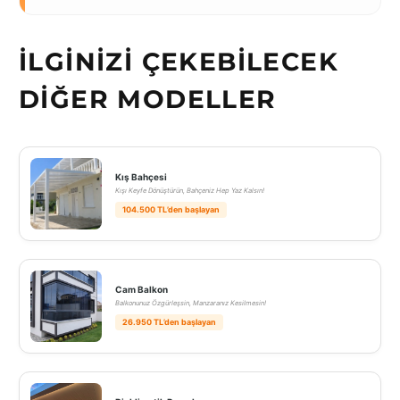
İLGINIZI ÇEKEBILECEK
DIĞER MODELLER
Kış Bahçesi
Kışı Keyfe Dönüştürün, Bahçeniz Hep Yaz Kalsın!
104.500 TL’den başlayan
Cam Balkon
Balkonunuz Özgürleşsin, Manzaranız Kesilmesin!
26.950 TL’den başlayan