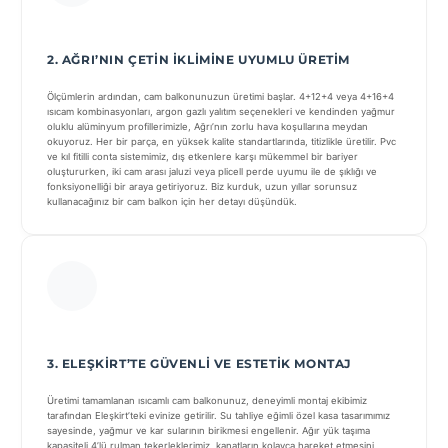
2. AĞRI’NIN ÇETIN İKLIMINE UYUMLU ÜRETIM
Ölçümlerin ardından, cam balkonunuzun üretimi başlar. 4+12+4 veya 4+16+4
ısıcam kombinasyonları, argon gazlı yalıtım seçenekleri ve kendinden yağmur
oluklu alüminyum profillerimizle, Ağrı’nın zorlu hava koşullarına meydan
okuyoruz. Her bir parça, en yüksek kalite standartlarında, titizlikle üretilir. Pvc
ve kıl fitilli conta sistemimiz, dış etkenlere karşı mükemmel bir bariyer
oluştururken, iki cam arası jaluzi veya plicell perde uyumu ile de şıklığı ve
fonksiyonelliği bir araya getiriyoruz. Biz kurduk, uzun yıllar sorunsuz
kullanacağınız bir cam balkon için her detayı düşündük.
3. ELEŞKIRT’TE GÜVENLI VE ESTETIK MONTAJ
Üretimi tamamlanan ısıcamlı cam balkonunuz, deneyimli montaj ekibimiz
tarafından Eleşkirt’teki evinize getirilir. Su tahliye eğimli özel kasa tasarımımız
sayesinde, yağmur ve kar sularının birikmesi engellenir. Ağır yük taşıma
kapasiteli 4’lü rulman tekerleklerimiz, kanatların kolayca hareket etmesini