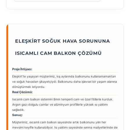
ELEŞKIRT SOĞUK HAVA SORUNUNA
ISICAMLI CAM BALKON ÇÖZÜMÜ
Proje İhtiyacı:
Eleşkirt’te yaşayan müşterimiz, kış aylarında balkonunu kullanamamaktan
ve soğuk havadan şikayetçiydi. Balkonunu daha işlevsel bir yaşam alanına
dönüştürmek istiyordu.
Real Çözümü:
Isıcamlı cam balkon sistemini 8mm temperli cam ve özel fitillerle kurduk.
Argon gazı dolgulu camlar ve alüminyum profillerle yüksek ısı yalıtımı
sağladık.
Sonuç:
Müşterimiz, ısıcamlı cam balkon sayesinde artık balkonunu yılın her
mevsimi keyifle kullanabiliyor. Isı yalıtımı sayesinde ısınma maliyetlerinde de