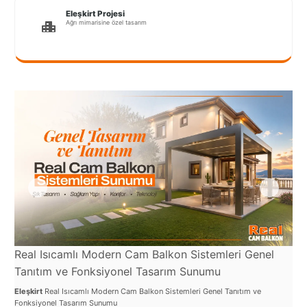
Port
Eleşkirt Projesi
Coquitlam
Ağrı mimarisine özel tasarım
Rize
Sakarya
Sarajevo
Sivas
switzerland
Tilburg
Van
Yalova
Real Isıcamlı Modern Cam Balkon Sistemleri Genel
Re
Tanıtım ve Fonksiyonel Tasarım Sunumu
ve
Eleşkirt
Real Isıcamlı Modern Cam Balkon Sistemleri Genel Tanıtım ve
Eleş
VAZGEÇ
Fonksiyonel Tasarım Sunumu