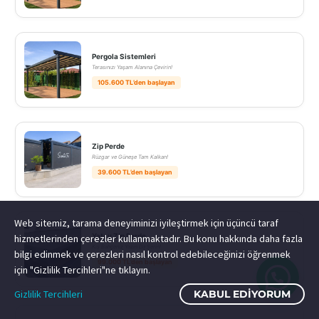
Pergola Sistemleri
Terasınızı Yaşam Alanına Çevirin!
105.600 TL’den başlayan
Zip Perde
Rüzgar ve Güneşe Tam Kalkan!
39.600 TL’den başlayan
Web sitemiz, tarama deneyiminizi iyileştirmek için üçüncü taraf
Yatay Zip Perde
hizmetlerinden çerezler kullanmaktadır. Bu konu hakkında daha fazla
Kış Bahçeniz Yazın Da Serin!
bilgi edinmek ve çerezleri nasıl kontrol edebileceğinizi öğrenmek
99.000 TL’den başlayan
için "Gizlilik Tercihleri"ne tıklayın.
Gizlilik Tercihleri
KABUL EDIYORUM