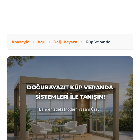
Tüm
Bosnia
Ülkeler
and
Herzegovina
Türkçe
Bulgaria
Canada
›
›
›
Anasayfa
Ağrı
Doğubayazıt
Küp Veranda
Czech
Netherlands
Republic
DOĞUBAYAZIT KÜP VERANDA
Poland
Romania
SISTEMLERI ILE TANIŞIN!
Bahçenizdeki Modern Yaşam Üssü!
Switzerland
Turkey
United