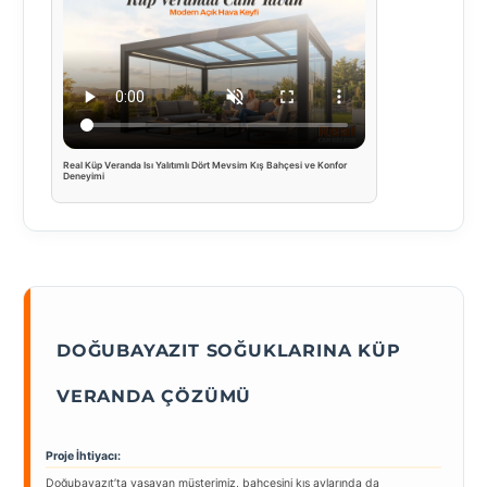
Real Küp Veranda Isı Yalıtımlı Dört Mevsim Kış Bahçesi ve Konfor
Deneyimi
DOĞUBAYAZIT SOĞUKLARINA KÜP
VERANDA ÇÖZÜMÜ
Proje İhtiyacı:
Doğubayazıt’ta yaşayan müşterimiz, bahçesini kış aylarında da