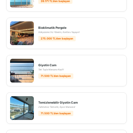
39.171 TL’den başlayan
Bioklimatik Pergole
Gökyüzünü Siz Yönetin, Konforu Yaşayın!
275.000 TL’den başlayan
Giyotin Cam
Tek Tuşla Manzara Keyfi!
71.500 TL’den başlayan
Temizlenebilir Giyotin Cam
Zahmetsiz Temizlik, Eşsiz Manzara!
71.500 TL’den başlayan