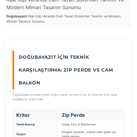
Re
Modern Mimari Tasarım Sunumu
Şe
Doğubayazıt
Real Küp Veranda Cam Tavan Sistemleri Tanıtım ve Modern
SEÇ
Doğ
Mimari Tasarım Sunumu
Tav
DOĞUBAYAZIT İÇIN TEKNIK
KARŞILAŞTIRMA: ZIP PERDE VS CAM
BALKON
Doğubayazıt projelerinizde doğru kararı vermeniz için iki sistemin öne çıkan
özelliklerini analiz ettik.
Kriter
Zip Perde
Ca
Temel Avantaj
Güneş Kırıcı & Mahremiyet
Ekstra
Rüzgara dayanıklı, sineklik işlevi gören dış
Balkon
Vizyon
cephe perdesi.
kapam