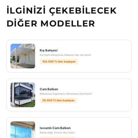
İLGINIZI ÇEKEBILECEK
DIĞER MODELLER
Kış Bahçesi
Kışı Keyfe Dönüştürün, Bahçeniz Hep Yaz Kalsın!
104.500 TL’den başlayan
Cam Balkon
Balkonunuz Özgürleşsin, Manzaranız Kesilmesin!
26.950 TL’den başlayan
Isıcamlı Cam Balkon
Balkon Değil, Evinizin Yeni Odası!