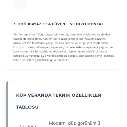
3. DOĞUBAYAZIT’TA GÜVENLI VE HIZLI MONTAJ
Küp Veranda’nızın Doğubayazıt’taki montajı, deneyimli ekiplerimiz tarafından
titizlikle gerçekleştirilir. Ağrı’nın sert rüzgarlarına ve kar yüküne dayanıklı
olacak şekilde tasarlanan yapıyı, en kısa sürede ve en güvenli yöntemlerle
kuruyoruz. Geniş alüminyum saçak ve gizli dere sistemi sayesinde yağmur ve
kar suyunu etkili bir şekilde uzaklaştırarak, yapının uzun ömürlü olmasına
katkıda bulunuyoruz. Küp Veranda’nızı biz kurduk, size sadece keyfini sürmek
kalır. 5 yıl sistem garantisi ile güvendesiniz!
KÜP VERANDA TEKNIK ÖZELLIKLER
TABLOSU
Modern, düz görünümlü
Tasarım