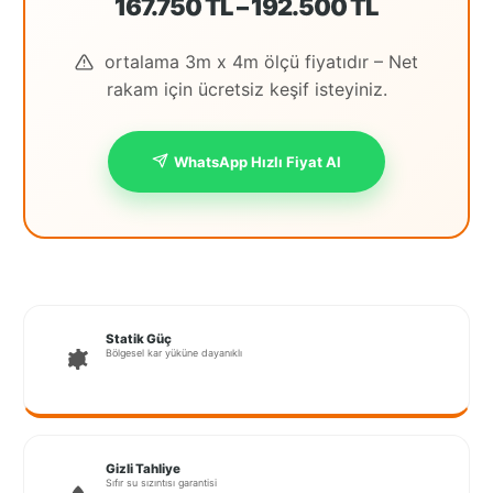
167.750 TL – 192.500 TL
İstanbul
ortalama 3m x 4m ölçü fiyatıdır – Net
Anadolu
rakam için ücretsiz keşif isteyiniz.
İstanbul
Avrupa
WhatsApp Hızlı Fiyat Al
İzmir
Kırklareli
Kocaeli
Lubrza
Statik Güç
Bölgesel kar yüküne dayanıklı
Manisa
Muğla
Muş
Gizli Tahliye
Sıfır su sızıntısı garantisi