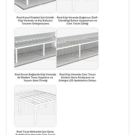
Real Konut Projeleri İçin Estetik
Real Küp Veranda Bağımsız (Self-
Küp Veranda ve Kış Bahçesi
Standing) Bahçe Uygulaması ve
Tasarım Entegrasyonu
Cam Tavan Şıklığı
Real Duvar Bağlantılı Küp Veranda
Real Küp Veranda Cam Tavan
ile Modern Teras Kapatma ve
Sistemi Gece Ambiyansı ve
Yaşam Alanı Örneği
Entegre LED Aydınlatma Detayı
Real Ticari Mekanlar İçin Geniş
Açıklıklı Küp Veranda Cam Tavan