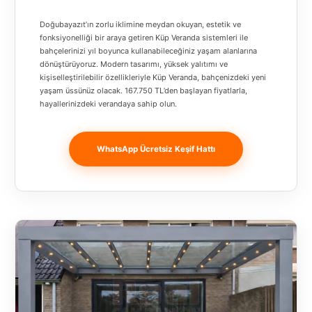
Banja
Doğubayazıt’ın zorlu iklimine meydan okuyan, estetik ve
Luka
fonksiyonelliği bir araya getiren Küp Veranda sistemleri ile
bahçelerinizi yıl boyunca kullanabileceğiniz yaşam alanlarına
Bingöl
dönüştürüyoruz. Modern tasarımı, yüksek yalıtımı ve
kişiselleştirilebilir özellikleriyle Küp Veranda, bahçenizdeki yeni
Bitlis
yaşam üssünüz olacak. 167.750 TL’den başlayan fiyatlarla,
hayallerinizdeki verandaya sahip olun.
Bosnia and
Herzegovina
WhatsApp Ücretsiz Keşif Hattı
București
Bulgaristan
Bursa
Çanakkale
Çekya
Diyarbakır