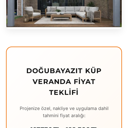
Eching
Edirne
Elazığ
Erzincan
Erzrum
Eskişehir
DOĞUBAYAZIT KÜP
Gaziantep
VERANDA FIYAT
Giresun
TEKLIFI
Hatay
Projenize özel, nakliye ve uygulama dahil
Houston
tahmini fiyat aralığı:
İstanbul