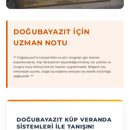
States
DOĞUBAYAZIT İÇIN
UZMAN NOTU
Tüm
Şehirler
** Doğubayazıt’ın karasal iklimi ve sert rüzgarları göz önünde
Adana
bulundurularak, Küp Veranda’nın dayanıklılığı artırılmış, kar yüküne ve
rüzgara karşı dirençli özel bir tasarım uygulanmalıdır. Bölgenin taş
mimarisiyle uyumlu, doğal taş kaplama detayları da estetik bütünlüğü
Adıyaman
sağlayabilir. **
Afyonkarahisar
Antalya
Aydın
DOĞUBAYAZIT KÜP VERANDA
Balıkesir
SISTEMLERI ILE TANIŞIN!