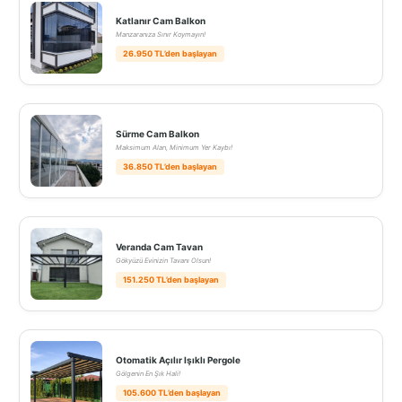
Katlanır Cam Balkon
Manzaranıza Sınır Koymayın!
26.950 TL’den başlayan
Sürme Cam Balkon
Maksimum Alan, Minimum Yer Kaybı!
36.850 TL’den başlayan
Veranda Cam Tavan
Gökyüzü Evinizin Tavanı Olsun!
151.250 TL’den başlayan
Otomatik Açılır Işıklı Pergole
Gölgenin En Şık Hali!
105.600 TL’den başlayan