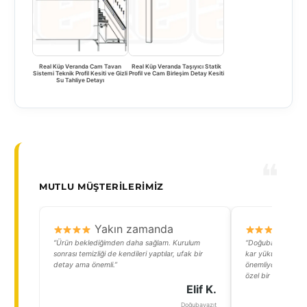
Real Küp Veranda Cam Tavan
Real Küp Veranda Taşıyıcı Statik
Sistemi Teknik Profil Kesiti ve Gizli
Profil ve Cam Birleşim Detay Kesiti
Su Tahliye Detayı
MUTLU MÜŞTERILERIMIZ
Yakın zamanda
Y
“Ürün beklediğimden daha sağlam. Kurulum
“Doğubayazıtta ya
sonrası temizliği de kendileri yaptılar, ufak bir
kar yüküne dayanık
detay ama önemli.”
önemliydi. Firma b
özel bir tasarım 
Elif K.
Doğubayazıt