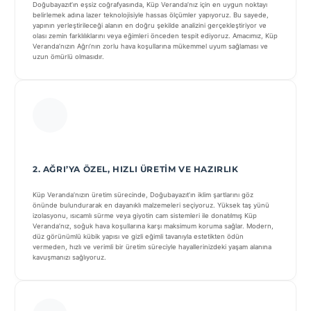
Doğubayazıt’ın eşsiz coğrafyasında, Küp Veranda’nız için en uygun noktayı
belirlemek adına lazer teknolojisiyle hassas ölçümler yapıyoruz. Bu sayede,
yapının yerleştirileceği alanın en doğru şekilde analizini gerçekleştiriyor ve
olası zemin farklılıklarını veya eğimleri önceden tespit ediyoruz. Amacımız, Küp
Veranda’nızın Ağrı’nın zorlu hava koşullarına mükemmel uyum sağlaması ve
uzun ömürlü olmasıdır.
2. AĞRI’YA ÖZEL, HIZLI ÜRETIM VE HAZIRLIK
Küp Veranda’nızın üretim sürecinde, Doğubayazıt’ın iklim şartlarını göz
önünde bulundurarak en dayanıklı malzemeleri seçiyoruz. Yüksek taş yünü
izolasyonu, ısıcamlı sürme veya giyotin cam sistemleri ile donatılmış Küp
Veranda’nız, soğuk hava koşullarına karşı maksimum koruma sağlar. Modern,
düz görünümlü kübik yapısı ve gizli eğimli tavanıyla estetikten ödün
vermeden, hızlı ve verimli bir üretim süreciyle hayallerinizdeki yaşam alanına
kavuşmanızı sağlıyoruz.