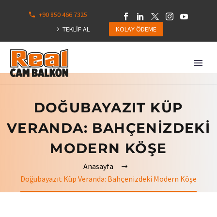
+90 850 466 7325
0
113
TEKLİF AL
KOLAY ÖDEME
Hepsini
Göster
DOĞUBAYAZIT KÜP
VERANDA: BAHÇENIZDEKI
MODERN KÖŞE
Anasayfa
Doğubayazıt Küp Veranda: Bahçenizdeki Modern Köşe