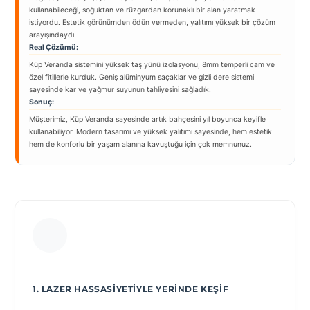
kullanabileceği, soğuktan ve rüzgardan korunaklı bir alan yaratmak
istiyordu. Estetik görünümden ödün vermeden, yalıtımı yüksek bir çözüm
arayışındaydı.
Real Çözümü:
Küp Veranda sistemini yüksek taş yünü izolasyonu, 8mm temperli cam ve
özel fitillerle kurduk. Geniş alüminyum saçaklar ve gizli dere sistemi
sayesinde kar ve yağmur suyunun tahliyesini sağladık.
Sonuç:
Müşterimiz, Küp Veranda sayesinde artık bahçesini yıl boyunca keyifle
kullanabiliyor. Modern tasarımı ve yüksek yalıtımı sayesinde, hem estetik
hem de konforlu bir yaşam alanına kavuştuğu için çok memnunuz.
1. LAZER HASSASIYETIYLE YERINDE KEŞIF