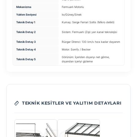
Mekanizma
Fermuarlı Motorlu
Katlan
Yalıtım Seviyesi
Isı/Güneş/Sinek
Standa
Teknik Detay 1
Kumaş: Serge Ferrari Soltis (Mikro delikli)
Cam T
Profil
Teknik Detay 2
Sistem: Fermuarlı (Zip) yan kanal teknolojisi
kasa
Teknik Detay 3
Rüzgar Direnci: 130 km/s hıza kadar dayanım
Tekerl
Teknik Detay 4
Motor: Somfy / Becker
Kilit:
Görünüm: İçeriden dışarıyı net görme,
Teknik Detay 5
Fitil:
dışarıdan içeriyi gizleme
TEKNIK KESITLER VE YALITIM DETAYLARI