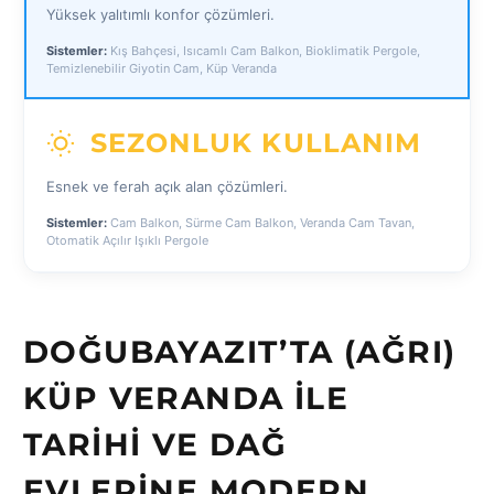
Yüksek yalıtımlı konfor çözümleri.
Sistemler:
Kış Bahçesi, Isıcamlı Cam Balkon, Bioklimatik Pergole,
Temizlenebilir Giyotin Cam, Küp Veranda
SEZONLUK KULLANIM
Esnek ve ferah açık alan çözümleri.
Sistemler:
Cam Balkon, Sürme Cam Balkon, Veranda Cam Tavan,
Otomatik Açılır Işıklı Pergole
DOĞUBAYAZIT’TA (AĞRI)
KÜP VERANDA ILE
TARIHI VE DAĞ
EVLERINE MODERN