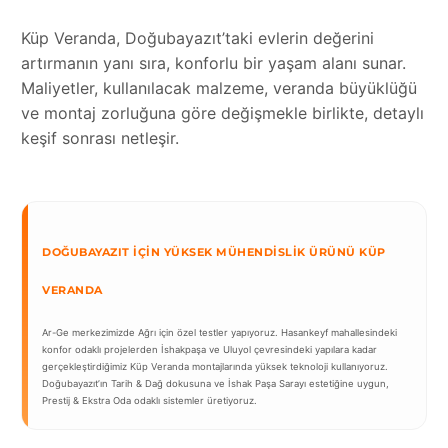
Küp Veranda, Doğubayazıt’taki evlerin değerini
artırmanın yanı sıra, konforlu bir yaşam alanı sunar.
Maliyetler, kullanılacak malzeme, veranda büyüklüğü
ve montaj zorluğuna göre değişmekle birlikte, detaylı
keşif sonrası netleşir.
DOĞUBAYAZIT İÇIN YÜKSEK MÜHENDISLIK ÜRÜNÜ KÜP
VERANDA
Ar-Ge merkezimizde Ağrı için özel testler yapıyoruz. Hasankeyf mahallesindeki
konfor odaklı projelerden İshakpaşa ve Uluyol çevresindeki yapılara kadar
gerçekleştirdiğimiz Küp Veranda montajlarında yüksek teknoloji kullanıyoruz.
Doğubayazıt’ın Tarih & Dağ dokusuna ve İshak Paşa Sarayı estetiğine uygun,
Prestij & Ekstra Oda odaklı sistemler üretiyoruz.