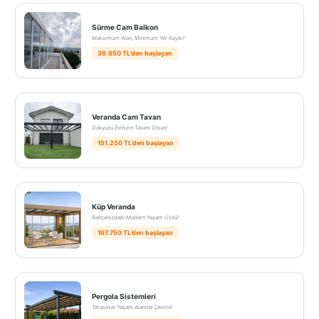
Sürme Cam Balkon
Maksimum Alan, Minimum Yer Kaybı!
36.850 TL’den başlayan
Veranda Cam Tavan
Gökyüzü Evinizin Tavanı Olsun!
151.250 TL’den başlayan
Küp Veranda
Bahçenizdeki Modern Yaşam Üssü!
167.750 TL’den başlayan
Pergola Sistemleri
Terasınızı Yaşam Alanına Çevirin!