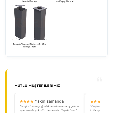
Montaj Detayı
ve Kayış Sistemi
Pergola Taşıyıcı Direk ve Gizli Su
Tahliye Profili
MUTLU MÜŞTERILERIMIZ
Yakın zamanda
Y
“İletişim bazen yoğunluktan aksasa da uygulama
“Ceyhandaki depo
aşamasında çok titiz davrandılar. Teşekkürler.”
kullanıyoruz. Yağm