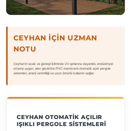
States
CEYHAN İÇIN UZMAN
Tüm
NOTU
Şehirler
Adana
Ceyhan’ın sıcak ve güneşli ikliminde UV ışınlarına dayanıklı, endüstriyel
ortama uygun, alev geciktirici PVC membranlı otomatik açılır pergole
sistemleri, enerji verimliliği ve uzun ömürlü kullanım sağlar.
Adıyaman
Afyonkarahisar
Antalya
Aydın
CEYHAN OTOMATIK AÇILIR
Balıkesir
IŞIKLI PERGOLE SISTEMLERI