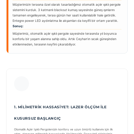
Müşterimizin terasına özel olarak tasarladığımız otomatik açılır ışıklı pergole
sistemini kurduk. 3 katmanlı blackout kumaş sayesinde güneş ışınlarını
tamamen engelleyerek, terası günün her saati kullanılabilir hale getirdik.
Entegre power LED aydınlatma ile akşamları da keyifli bir ortam yarattık.
Sonuç:
Müşterimiz, otomatik açılır ışıklı pergole sayesinde terasında yıl boyunca
konforlu bir yaşam alanına sahip oldu. Artık Ceyhan’ın sıcak güneşinden
etkilenmeden, terasının keyfini çıkarabiliyor.
1. MILIMETRIK HASSASIYET: LAZER ÖLÇÜM ILE
KUSURSUZ BAŞLANGIÇ
Otomatik Açılır Işıklı Pergolenizin konforu ve uzun ömürlü kullanımı için ilk
adım, alanınızın milimetrik hassasiyetle ölçülmesidir. Deneyimli ekiplerimiz,