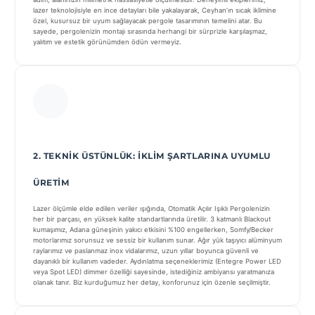
lazer teknolojisiyle en ince detayları bile yakalayarak, Ceyhan’ın sıcak iklimine
özel, kusursuz bir uyum sağlayacak pergole tasarımının temelini atar. Bu
sayede, pergolenizin montajı sırasında herhangi bir sürprizle karşılaşmaz,
yalıtım ve estetik görünümden ödün vermeyiz.
2. TEKNIK ÜSTÜNLÜK: İKLIM ŞARTLARINA UYUMLU
ÜRETIM
Lazer ölçümle elde edilen veriler ışığında, Otomatik Açılır Işıklı Pergolenizin
her bir parçası, en yüksek kalite standartlarında üretilir. 3 katmanlı Blackout
kumaşımız, Adana güneşinin yakıcı etkisini %100 engellerken, Somfy/Becker
motorlarımız sorunsuz ve sessiz bir kullanım sunar. Ağır yük taşıyıcı alüminyum
raylarımız ve paslanmaz inox vidalarımız, uzun yıllar boyunca güvenli ve
dayanıklı bir kullanım vadeder. Aydınlatma seçeneklerimiz (Entegre Power LED
veya Spot LED) dimmer özelliği sayesinde, istediğiniz ambiyansı yaratmanıza
olanak tanır. Biz kurduğumuz her detay, konforunuz için özenle seçilmiştir.