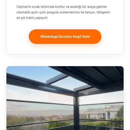
Banja
Ceyhan’ın sıcak ikliminde konfor ve estetiği bir araya getiren
Luka
otomatik açılır ışıklı pergole sistemlerimiz ile tanışın. Gölgenin
en şık halini yaşayın!
Bingöl
Bitlis
WhatsApp Ücretsiz Keşif Hattı
Bosnia and
Herzegovina
București
Bulgaristan
Bursa
Çanakkale
Çekya
Diyarbakır