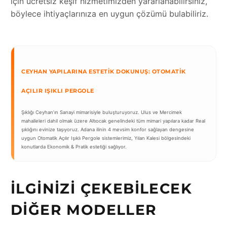
için ücretsiz keşif hizmetimizden yararlanabilirsiniz,
böylece ihtiyaçlarınıza en uygun çözümü bulabiliriz.
CEYHAN YAPILARINA ESTETIK DOKUNUŞ: OTOMATIK
AÇILIR IŞIKLI PERGOLE
Şıklığı Ceyhan’ın Sanayi mimarisiyle buluşturuyoruz. Ulus ve Mercimek
mahalleleri dahil olmak üzere Altıocak genelindeki tüm mimari yapılara kadar Real
şıklığını evinize taşıyoruz. Adana ilinin 4 mevsim konfor sağlayan dengesine
uygun Otomatik Açılır Işıklı Pergole sistemlerimiz, Yılan Kalesi bölgesindeki
konutlarda Ekonomik & Pratik estetiği sağlıyor.
İLGINIZI ÇEKEBILECEK
DIĞER MODELLER