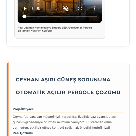
Real Uzaktan Kumandalı ve Entegre LED Aydınlatmalı Pergola
Sistemleri Kullanım Konforu
CEYHAN AŞIRI GÜNEŞ SORUNUNA
OTOMATIK AÇILIR PERGOLE ÇÖZÜMÜ
Proje İhtiyacı:
Ceyhan’da yaşayan müşterimizin terasında, özellikle yaz aylarında aşırı
güneş ışığı nedeniyle oturmak mümkün olmuyordu. Estetikten ödün
vermeden, etkili bir güneş kontrolü sağlamak öncelikli hedefimizdi.
Real Çözümü: