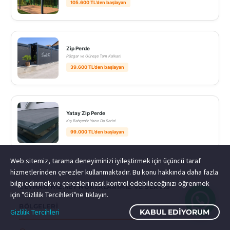
105.600 TL’den başlayan
Zip Perde
Rüzgar ve Güneşe Tam Kalkan!
39.600 TL’den başlayan
Yatay Zip Perde
Kış Bahçeniz Yazın Da Serin!
99.000 TL’den başlayan
Web sitemiz, tarama deneyiminizi iyileştirmek için üçüncü taraf
hizmetlerinden çerezler kullanmaktadır. Bu konu hakkında daha fazla
bilgi edinmek ve çerezleri nasıl kontrol edebileceğinizi öğrenmek
CEYHAN HIZMET NOKTALARIMIZ VE SERVIS
için "Gizlilik Tercihleri"ne tıklayın.
BÖLGELERI
Gizlilik Tercihleri
KABUL EDIYORUM