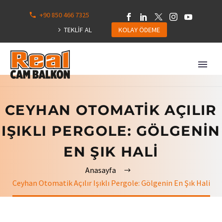
+90 850 466 7325
0
113
TEKLİF AL
KOLAY ÖDEME
Hepsini
Göster
CEYHAN OTOMATIK AÇILIR
IŞIKLI PERGOLE: GÖLGENIN
EN ŞIK HALI
Anasayfa
Ceyhan Otomatik Açılır Işıklı Pergole: Gölgenin En Şık Hali