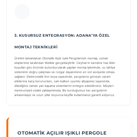
3. KUSURSUZ ENTEGRASYON: ADANA’YA ÖZEL
MONTAJ TEKNIKLERI
Üretimi tamamlanan Otomatik Açılır Işıklı Pergolenizin montajı, uzman
ekiplerimiz tarafından titizlikle gerçekleştirilir. Ceyhan’ın kendine has iklim
koşulları göz önünde bulundurularak yapılan montaj işleminde, su tahliye
sisteminin doğru çalışması ve rüzgar dayanımının en üst seviyede olması
sağlanır. Elektrostatik fırın boya sayesinde, pergoleniz güneşin zararlı
etkilerine karşı korunurken, cam balkon uyumlu altyapımız sayesinde,
dilediğiniz zaman yan kapama sistemlerini entegre edebilirsiniz. Müşteri
memnuniyeti odaklı yaklaşımımızla, Biz kurduğumuz her pergolenin
arkasındayız ve uzun yıllar boyunca keyifle kullanmanızı garanti ediyoruz.
OTOMATIK AÇILIR IŞIKLI PERGOLE