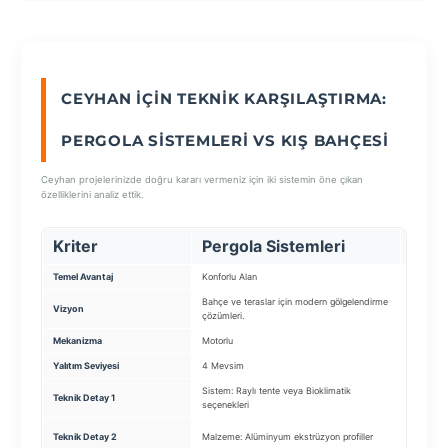
SEÇ
CEYHAN İÇIN TEKNIK KARŞILAŞTIRMA:
PERGOLA SISTEMLERI VS KIŞ BAHÇESI
Ceyhan projelerinizde doğru kararı vermeniz için iki sistemin öne çıkan
özelliklerini analiz ettik.
Kriter
Pergola Sistemleri
Kış 
Temel Avantaj
Konforlu Alan
Yeni Yaş
Bahçe ve teraslar için modern gölgelendirme
Dört mevs
Vizyon
çözümleri.
yaşam al
Mekanizma
Motorlu
Alüminyu
Yalıtım Seviyesi
4 Mevsim
Yüksek (
Sistem: Raylı tente veya Bioklimatik
Taşıyıcı
Teknik Detay 1
seçenekleri
bağlantıl
Çatı Cam
Teknik Detay 2
Malzeme: Alüminyum ekstrüzyon profiller
kontrollü