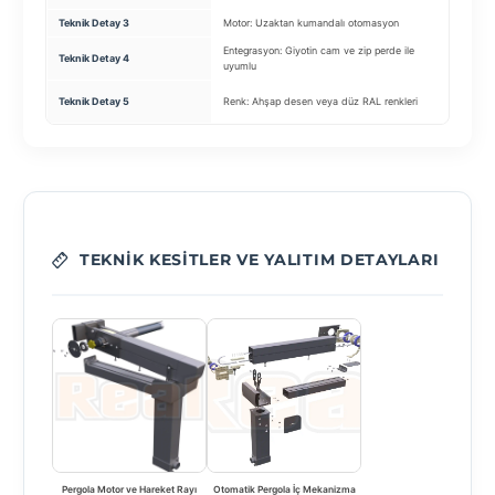
Teknik Detay 3
Motor: Uzaktan kumandalı otomasyon
Yalıtım:
Entegrasyon: Giyotin cam ve zip perde ile
Oluk Sist
Teknik Detay 4
uyumlu
sistemi
Boya: Qu
Teknik Detay 5
Renk: Ahşap desen veya düz RAL renkleri
renkleri)
TEKNIK KESITLER VE YALITIM DETAYLARI
Pergola Motor ve Hareket Rayı
Otomatik Pergola İç Mekanizma