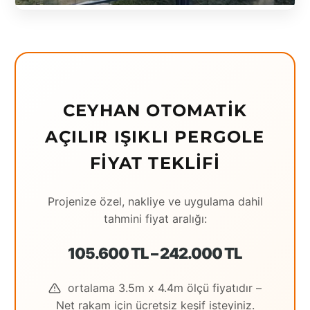
Eching
Edirne
Elazığ
Erzincan
CEYHAN OTOMATIK
Erzrum
AÇILIR IŞIKLI PERGOLE
FIYAT TEKLIFI
Eskişehir
Gaziantep
Projenize özel, nakliye ve uygulama dahil
Giresun
tahmini fiyat aralığı:
Hatay
105.600 TL – 242.000 TL
Houston
ortalama 3.5m x 4.4m ölçü fiyatıdır –
İstanbul
Net rakam için ücretsiz keşif isteyiniz.