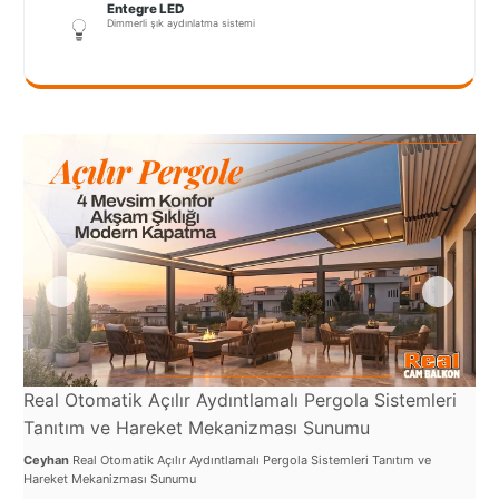
Port
Entegre LED
Dimmerli şık aydınlatma sistemi
Coquitlam
Rize
Sakarya
Sarajevo
Sivas
switzerland
Tilburg
Van
Real Otomatik Açılır Aydıntlamalı Pergola Sistemleri
Re
Yalova
Tanıtım ve Hareket Mekanizması Sunumu
ve
Ceyhan
Real Otomatik Açılır Aydıntlamalı Pergola Sistemleri Tanıtım ve
Cey
Hareket Mekanizması Sunumu
Sist
VAZGEÇ