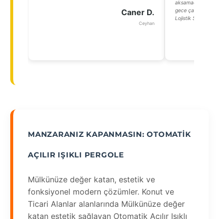
aksamadan devam e
Caner D.
gece çalışmalarınd
Lojistik Sorumlusu
Ceyhan
MANZARANIZ KAPANMASIN: OTOMATIK
AÇILIR IŞIKLI PERGOLE
Mülkünüze değer katan, estetik ve
fonksiyonel modern çözümler. Konut ve
Ticari Alanlar alanlarında Mülkünüze değer
katan estetik sağlayan Otomatik Açılır Işıklı