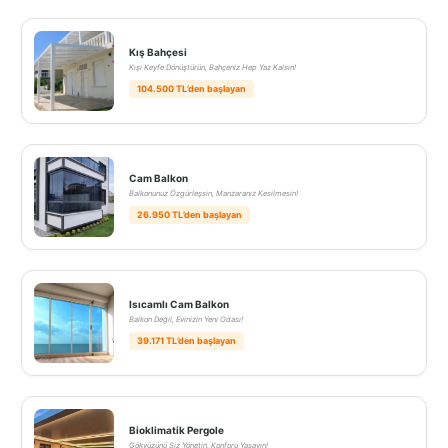
Kış Bahçesi
Kışı Keyfe Dönüştürün, Bahçeniz Hep Yaz Kalsın!
104.500 TL’den başlayan
Cam Balkon
Balkonunuz Özgürleşsin, Manzaranız Kesilmesin!
26.950 TL’den başlayan
Isıcamlı Cam Balkon
Balkon Değil, Evinizin Yeni Odası!
39.171 TL’den başlayan
Bioklimatik Pergole
Gökyüzünü Siz Yönetin, Konforu Yaşayın!