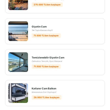
275.000 TL’den başlayan
Giyotin Cam
Tek Tuşla Manzara Keyfi!
71.500 TL’den başlayan
Temizlenebilir Giyotin Cam
Zahmetsiz Temizlik, Eşsiz Manzara!
71.500 TL’den başlayan
Katlanır Cam Balkon
Manzaranıza Sınır Koymayın!
26.950 TL’den başlayan