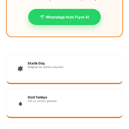
İstanbul
Anadolu
WhatsApp Hızlı Fiyat Al
İstanbul
Avrupa
İzmir
Kırklareli
Statik Güç
Bölgesel kar yüküne dayanıklı
Kocaeli
Lubrza
Manisa
Gizli Tahliye
Sıfır su sızıntısı garantisi
Muğla
Muş