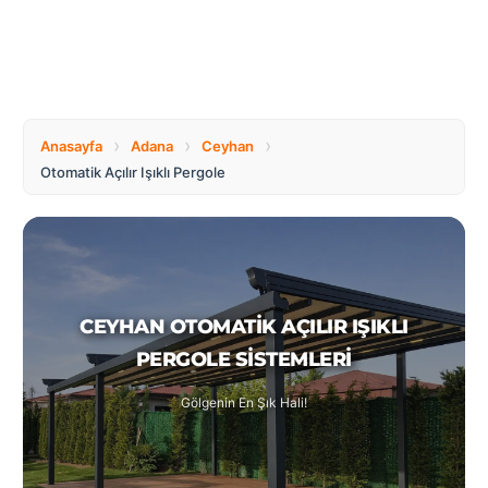
Tüm
Bosnia
Ülkeler
and
Herzegovina
Türkçe
Bulgaria
Canada
›
›
›
Anasayfa
Adana
Ceyhan
Otomatik Açılır Işıklı Pergole
Czech
Netherlands
Republic
Poland
Romania
CEYHAN OTOMATIK AÇILIR IŞIKLI
PERGOLE SISTEMLERI
Switzerland
Turkey
Gölgenin En Şık Hali!
United