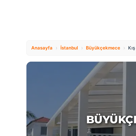
›
›
›
Anasayfa
İstanbul
Büyükçekmece
Kış
BÜYÜKÇE