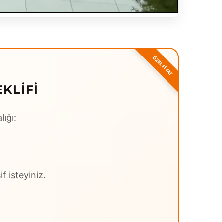
KLIFI
lığı:
f isteyiniz.