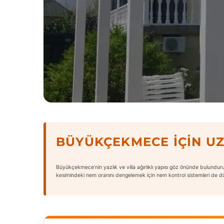
BÜYÜKÇEKMECE İÇIN U
Büyükçekmece’nin yazlık ve villa ağırlıklı yapısı göz önünde bulundurul
kesimindeki nem oranını dengelemek için nem kontrol sistemleri de düş