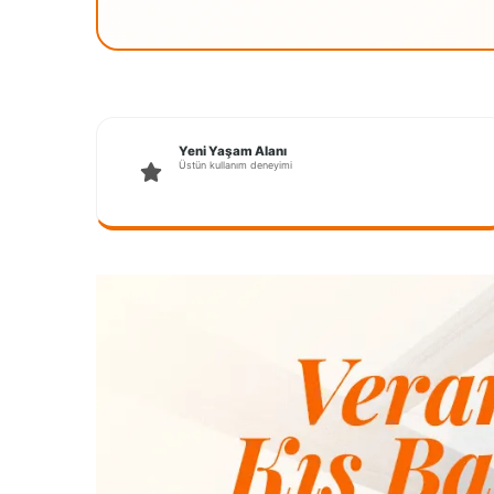
Yeni Yaşam Alanı
Üstün kullanım deneyimi