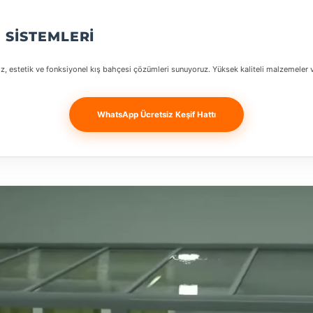
 SISTEMLERI
z, estetik ve fonksiyonel kış bahçesi çözümleri sunuyoruz. Yüksek kaliteli malzemeler v
WhatsApp Ücretsiz Keşif Hattı