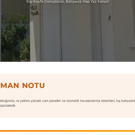
Kışı Keyfe Dönüştürün, Bahçeniz Hep Yaz Kalsın!
ZMAN NOTU
duğunda, ısı yalıtımı yüksek cam paneller ve otomatik havalandırma sistemleri, kış bahçesinin y
ünülebilir.