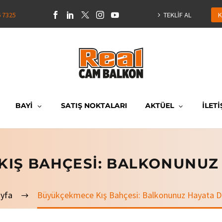
6 7325
TEKLİF AL
K
BAYİ
SATIŞ NOKTALARI
AKTÜEL
İLETİ
KIŞ BAHÇESI: BALKONUNUZ
yfa
Büyükçekmece Kış Bahçesi: Balkonunuz Hayata 