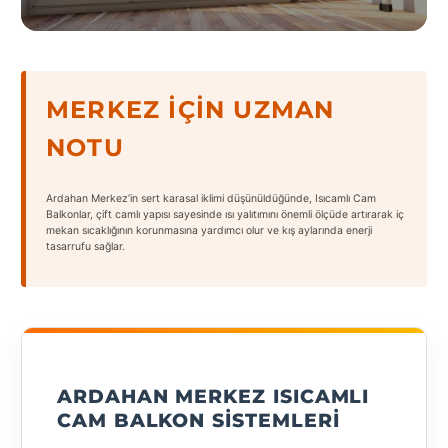
States
MERKEZ İÇIN UZMAN
NOTU
Tüm
Şehirler
Ardahan Merkez’in sert karasal iklimi düşünüldüğünde, Isıcamlı Cam
Adana
Balkonlar, çift camlı yapısı sayesinde ısı yalıtımını önemli ölçüde artırarak iç
mekan sıcaklığının korunmasına yardımcı olur ve kış aylarında enerji
tasarrufu sağlar.
Adıyaman
Afyonkarahisar
Antalya
Aydın
ARDAHAN MERKEZ ISICAMLI
Balıkesir
CAM BALKON SISTEMLERI