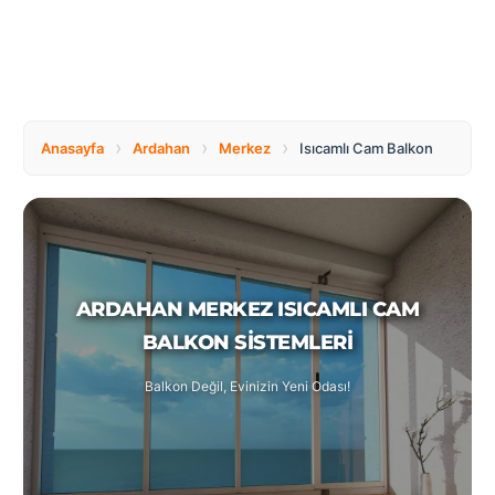
Tüm
Bosnia
Ülkeler
and
Herzegovina
Türkçe
Bulgaria
Canada
›
›
›
Anasayfa
Ardahan
Merkez
Isıcamlı Cam Balkon
Czech
Netherlands
Republic
ARDAHAN MERKEZ ISICAMLI CAM
Poland
Romania
BALKON SISTEMLERI
Balkon Değil, Evinizin Yeni Odası!
Switzerland
Turkey
United