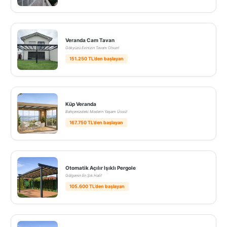
Veranda Cam Tavan
Gökyüzü Evinizin Tavanı Olsun!
151.250 TL’den başlayan
Küp Veranda
Bahçenizdeki Modern Yaşam Üssü!
167.750 TL’den başlayan
Otomatik Açılır Işıklı Pergole
Gölgenin En Şık Hali!
105.600 TL’den başlayan