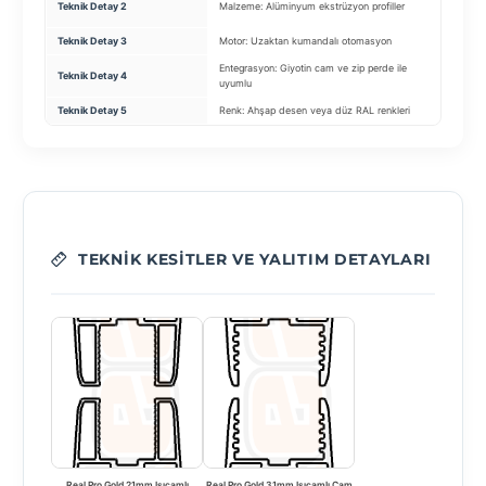
Teknik Detay 2
Malzeme: Alüminyum ekstrüzyon profiller
bağlan
Teknik Detay 3
Motor: Uzaktan kumandalı otomasyon
Isı Ko
Entegrasyon: Giyotin cam ve zip perde ile
Teknik Detay 4
Su Tah
uyumlu
Teknik Detay 5
Renk: Ahşap desen veya düz RAL renkleri
Renk: 
TEKNIK KESITLER VE YALITIM DETAYLARI
Real Pro Gold 21mm Isıcamlı
Real Pro Gold 31mm Isıcamlı Cam