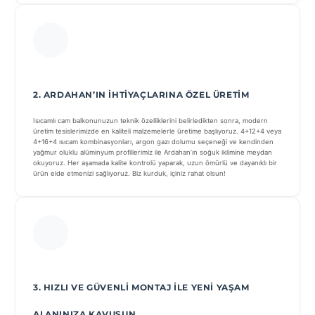
2. ARDAHAN’IN İHTIYAÇLARINA ÖZEL ÜRETIM
Isıcamlı cam balkonunuzun teknik özelliklerini belirledikten sonra, modern
üretim tesislerimizde en kaliteli malzemelerle üretime başlıyoruz. 4+12+4 veya
4+16+4 ısıcam kombinasyonları, argon gazı dolumu seçeneği ve kendinden
yağmur oluklu alüminyum profillerimiz ile Ardahan’ın soğuk iklimine meydan
okuyoruz. Her aşamada kalite kontrolü yaparak, uzun ömürlü ve dayanıklı bir
ürün elde etmenizi sağlıyoruz. Biz kurduk, içiniz rahat olsun!
3. HIZLI VE GÜVENLI MONTAJ ILE YENI YAŞAM
ALANINIZA KAVUŞUN