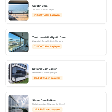
Giyotin Cam
Tek Tuşla Manzara Keyfi!
71.500 TL’den başlayan
Temizlenebilir Giyotin Cam
Zahmetsiz Temizlik, Eşsiz Manzara!
71.500 TL’den başlayan
Katlanır Cam Balkon
Manzaranıza Sınır Koymayın!
26.950 TL’den başlayan
Sürme Cam Balkon
Maksimum Alan, Minimum Yer Kaybı!
36.850 TL’den başlayan