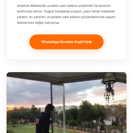
Banja
Ardahan Merkez’de ısıcamlı cam balkon sistemleri ile evinizin
Luka
konforunu artırın. Soğuk havalarda sıcacık, yazın ferah mekanlar
yaratın. Isı yalıtımlı ve estetik cam balkon çözümlerimizle yaşam
alanlarınıza değer katıyoruz.
Bingöl
Bitlis
WhatsApp Ücretsiz Keşif Hattı
Bosnia and
Herzegovina
București
Bulgaristan
Bursa
Çanakkale
Çekya
Diyarbakır