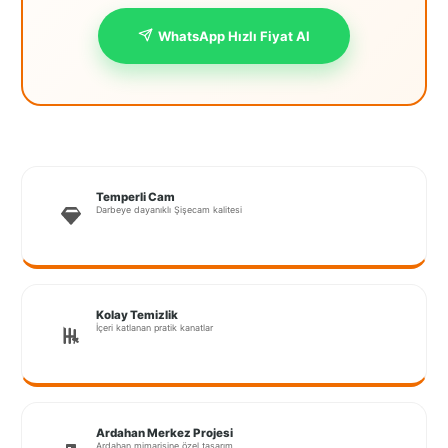
İstanbul
WhatsApp Hızlı Fiyat Al
Anadolu
İstanbul
Avrupa
İzmir
Temperli Cam
Kırklareli
Darbeye dayanıklı Şişecam kalitesi
Kocaeli
Lubrza
Kolay Temizlik
Manisa
İçeri katlanan pratik kanatlar
Muğla
Muş
Ardahan Merkez Projesi
Ardahan mimarisine özel tasarım