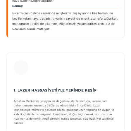
hava sızdırmazlığını sağladık.
Sonuç:
Isıcamlı cam balkon sayesinde müşterimiz, kış aylarında bile balkonunu
keyifle kullanmaya başladı. Isı yalıtımı sayesinde enerji tasarrufu sağlarken,
manzaranın keyfini de çıkarıyor. Müşterimizin yaşam kalitesi arttı, biz de
Real ailesi olarak mutluyuz.
1. LAZER HASSASIYETIYLE YERINDE KEŞIF
Ardahan Merkez’de yaşayan siz değerli müşterilerimiz için, ısıcamlı cam
balkonunuzun kusursuz ölçülerde olması bizim önceliğimiz. Lazer
teknolojisiyle milimetrik ölçümler alarak, balkonunuzun yapısına en uygun ve
estetik çözümleri sunuyoruz. Unutmayın, doğru ölçü demek, sorunsuz ve
hızlı montaj demektir. Keşif sürecini hızlıca tamamlar, size özel fiyat teklifimizi
sunarız.