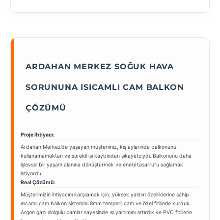
ARDAHAN MERKEZ SOĞUK HAVA
SORUNUNA ISICAMLI CAM BALKON
ÇÖZÜMÜ
Proje İhtiyacı:
Ardahan Merkez’de yaşayan müşterimiz, kış aylarında balkonunu
kullanamamaktan ve sürekli ısı kaybından şikayetçiydi. Balkonunu daha
işlevsel bir yaşam alanına dönüştürmek ve enerji tasarrufu sağlamak
istiyordu.
Real Çözümü:
Müşterimizin ihtiyacını karşılamak için, yüksek yalıtım özelliklerine sahip
ısıcamlı cam balkon sistemini 8mm temperli cam ve özel fitillerle kurduk.
Argon gazı dolgulu camlar sayesinde ısı yalıtımını artırdık ve PVC fitillerle