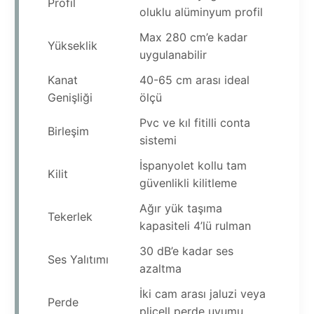
Profil
oluklu alüminyum profil
Max 280 cm’e kadar
Yükseklik
uygulanabilir
Kanat
40-65 cm arası ideal
Genişliği
ölçü
Pvc ve kıl fitilli conta
Birleşim
sistemi
İspanyolet kollu tam
Kilit
güvenlikli kilitleme
Ağır yük taşıma
Tekerlek
kapasiteli 4’lü rulman
30 dB’e kadar ses
Ses Yalıtımı
azaltma
İki cam arası jaluzi veya
Perde
plicell perde uyumu