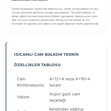
Üretimi tamamlanan ısıcamlı cam balkonunuzu, uzman montaj ekibimiz en kısa
sürede adresinize getirerek montajını gerçekleştirir. Tecrübeli ekibimiz, su
tahliye eğimli özel kasa tasarımımızı titizlikle uygulayarak, balkonunuzun uzun
yıllar sorunsuz kullanımını garanti eder. Montaj sonrası temizlik ve son
kontrolleri de yaparak, size sadece yeni yaşam alanınızın keyfini çıkarmak kalır.
ISICAMLI CAM BALKON TEKNIK
ÖZELLIKLER TABLOSU
Cam
4+12+4 veya 4+16+4
Kombinasyonu
Isıcam
Argon gazlı cam
Yalıtım
seçeneği
Kendinden yağmur