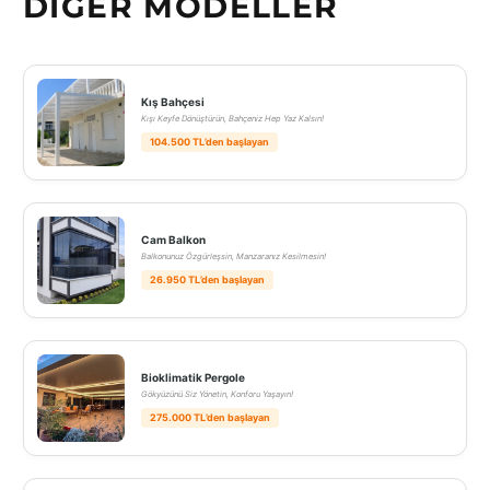
DIĞER MODELLER
Kış Bahçesi
Kışı Keyfe Dönüştürün, Bahçeniz Hep Yaz Kalsın!
104.500 TL’den başlayan
Cam Balkon
Balkonunuz Özgürleşsin, Manzaranız Kesilmesin!
26.950 TL’den başlayan
Bioklimatik Pergole
Gökyüzünü Siz Yönetin, Konforu Yaşayın!
275.000 TL’den başlayan