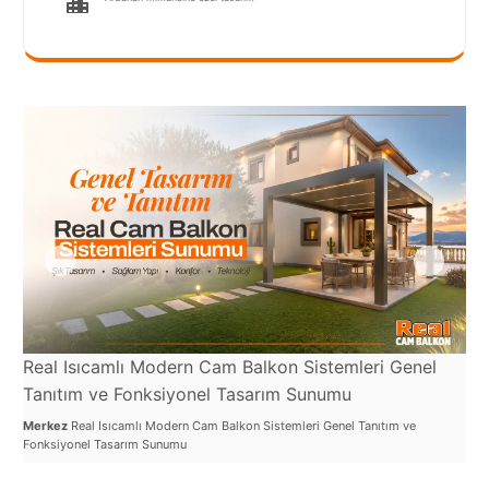
Port
Coquitlam
Rize
Sakarya
Sarajevo
Sivas
switzerland
Tilburg
Van
Real Isıcamlı Modern Cam Balkon Sistemleri Genel
Re
Tanıtım ve Fonksiyonel Tasarım Sunumu
Yalova
ve
Merkez
Real Isıcamlı Modern Cam Balkon Sistemleri Genel Tanıtım ve
Mer
Fonksiyonel Tasarım Sunumu
VAZGEÇ