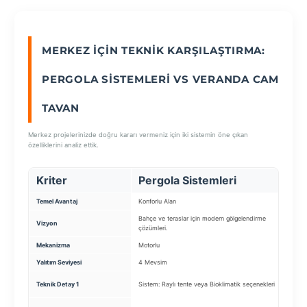
SEÇ
MERKEZ İÇIN TEKNIK KARŞILAŞTIRMA:
PERGOLA SISTEMLERI VS VERANDA CAM
TAVAN
Merkez projelerinizde doğru kararı vermeniz için iki sistemin öne çıkan
özelliklerini analiz ettik.
Kriter
Pergola Sistemleri
Ve
Temel Avantaj
Konforlu Alan
Doğal 
Bahçe ve teraslar için modern gölgelendirme
Gökyüz
Vizyon
çözümleri.
cam t
Mekanizma
Motorlu
Sabit
Yalıtım Seviyesi
4 Mevsim
Yükse
Cam: 
Teknik Detay 1
Sistem: Raylı tente veya Bioklimatik seçenekleri
Camı)
Karka