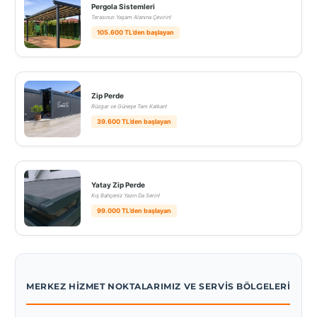
Pergola Sistemleri
Terasınızı Yaşam Alanına Çevirin!
105.600 TL’den başlayan
Zip Perde
Rüzgar ve Güneşe Tam Kalkan!
39.600 TL’den başlayan
Yatay Zip Perde
Kış Bahçeniz Yazın Da Serin!
99.000 TL’den başlayan
MERKEZ HIZMET NOKTALARIMIZ VE SERVIS BÖLGELERI