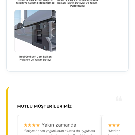
Yalıtım ve Çalışma Mekanizması
Balkon Teknik Detaylar ve Yalıtım
Performansı
Real Gold Seri Cam Balkon
Kullanım ve Yalıtım Detayı
MUTLU MÜŞTERILERIMIZ
Yakın zamanda
Y
“İletişim bazen yoğunluktan aksasa da uygulama
“Merkezde yaşıyoru