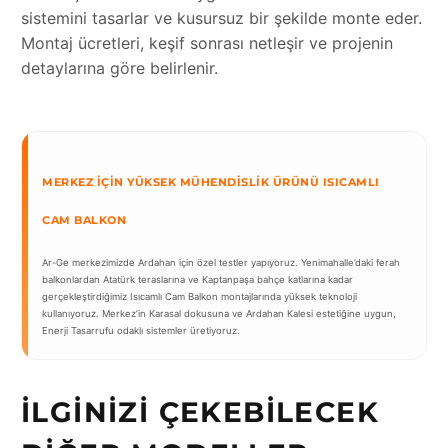
sistemini tasarlar ve kusursuz bir şekilde monte eder.
Montaj ücretleri, keşif sonrası netleşir ve projenin
detaylarına göre belirlenir.
MERKEZ İÇIN YÜKSEK MÜHENDISLIK ÜRÜNÜ ISICAMLI
CAM BALKON
Ar-Ge merkezimizde Ardahan için özel testler yapıyoruz. Yenimahalle’daki ferah
balkonlardan Atatürk teraslarına ve Kaptanpaşa bahçe katlarına kadar
gerçekleştirdiğimiz Isıcamlı Cam Balkon montajlarında yüksek teknoloji
kullanıyoruz. Merkez’in Karasal dokusuna ve Ardahan Kalesi estetiğine uygun,
Enerji Tasarrufu odaklı sistemler üretiyoruz.
İLGINIZI ÇEKEBILECEK