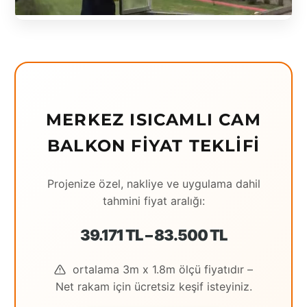
Eching
Edirne
Elazığ
Erzincan
MERKEZ ISICAMLI CAM
Erzrum
BALKON FIYAT TEKLIFI
Eskişehir
Projenize özel, nakliye ve uygulama dahil
Gaziantep
tahmini fiyat aralığı:
Giresun
39.171 TL – 83.500 TL
Hatay
ortalama 3m x 1.8m ölçü fiyatıdır –
Houston
Net rakam için ücretsiz keşif isteyiniz.
İstanbul