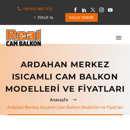
+90 850 466 7325
0
113
TEKLİF AL
KOLAY ÖDEME
Hepsini
Göster
ARDAHAN MERKEZ
ISICAMLI CAM BALKON
MODELLERI VE FIYATLARI
Anasayfa
Ardahan Merkez Isıcamlı Cam Balkon Modelleri ve Fiyatları