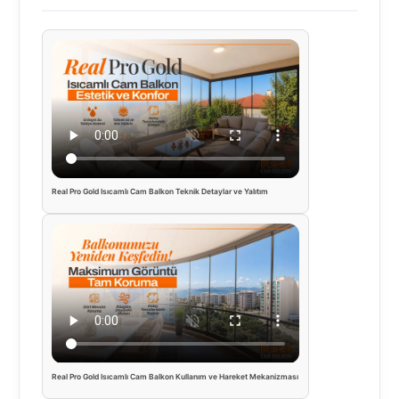
Real Pro Gold Isıcamlı Cam Balkon Teknik Detaylar ve Yalıtım
Real Pro Gold Isıcamlı Cam Balkon Kullanım ve Hareket Mekanizması