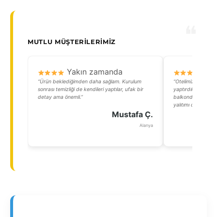
MUTLU MÜŞTERILERIMIZ
Yakın zamanda
Y
“Ürün beklediğimden daha sağlam. Kurulum
“Otelimizdeki bazı
sonrası temizliği de kendileri yaptılar, ufak bir
yaptırdık. Müşteril
detay ama önemli.”
balkonda oturabil
yalıtımı da oldukça 
Mustafa Ç.
Alanya