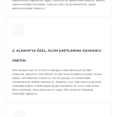
balkonunuzun yapısına en uygun, kusursuz bir tasarım elde ediyoruz. Mevcut
yapının estetiğini bozmadan, hatta onu daha da güzelleştirerek, yaşam
alanlarınıza değer katıyoruz.
2. ALANYA’YA ÖZEL, İKLIM ŞARTLARINA DAYANIKLI
ÜRETIM
8mm temperli cam ve 3.5mm et kalınlığına sahip alüminyum profiller
kullanarak, Alanya’nın sıcak iklimine ve olası hava koşullarına meydan okuyan
katlanır cam balkonlar üretiyoruz. Her bir parçayı, en yüksek kalite
standartlarında, titizlikle hazırlıyoruz. Amacımız, uzun yıllar boyunca güvenle
kullanabileceğiniz, estetik açıdan da göz kamaştıran bir sonuç elde etmek.
Renk seçiminde, bina cephenize en uygun RAL renklerini kullanarak,
bütünlüğü sağlıyoruz.