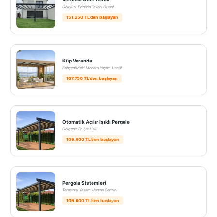
Gökyüzü Evinizin Tavanı Olsun!
151.250 TL’den başlayan
Küp Veranda
Bahçenizdeki Modern Yaşam Üssü!
167.750 TL’den başlayan
Otomatik Açılır Işıklı Pergole
Gölgenin En Şık Hali!
105.600 TL’den başlayan
Pergola Sistemleri
Terasınızı Yaşam Alanına Çevirin!
105.600 TL’den başlayan