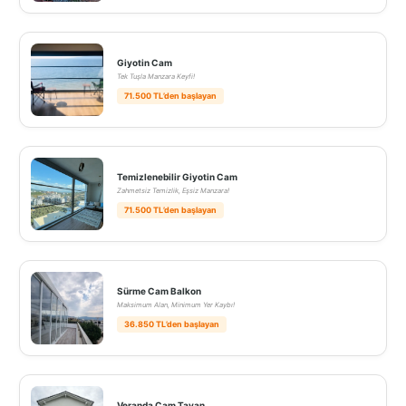
Giyotin Cam
Tek Tuşla Manzara Keyfi!
71.500 TL’den başlayan
Temizlenebilir Giyotin Cam
Zahmetsiz Temizlik, Eşsiz Manzara!
71.500 TL’den başlayan
Sürme Cam Balkon
Maksimum Alan, Minimum Yer Kaybı!
36.850 TL’den başlayan
Veranda Cam Tavan