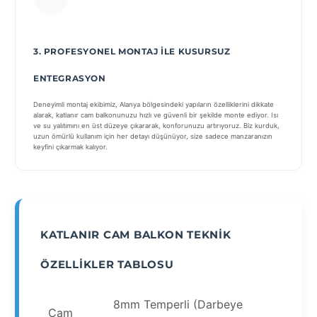
3. PROFESYONEL MONTAJ ILE KUSURSUZ
ENTEGRASYON
Deneyimli montaj ekibimiz, Alanya bölgesindeki yapıların özelliklerini dikkate
alarak, katlanır cam balkonunuzu hızlı ve güvenli bir şekilde monte ediyor. Isı
ve su yalıtımını en üst düzeye çıkararak, konforunuzu artırıyoruz. Biz kurduk,
uzun ömürlü kullanım için her detayı düşünüyor, size sadece manzaranızın
keyfini çıkarmak kalıyor.
KATLANIR CAM BALKON TEKNIK
ÖZELLIKLER TABLOSU
8mm Temperli (Darbeye
Cam