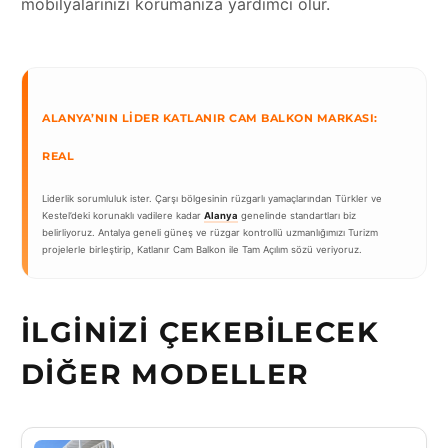
mobilyalarınızı korumanıza yardımcı olur.
ALANYA’NIN LIDER KATLANIR CAM BALKON MARKASI:
REAL
Liderlik sorumluluk ister. Çarşı bölgesinin rüzgarlı yamaçlarından Türkler ve
Kestel’deki korunaklı vadilere kadar
Alanya
genelinde standartları biz
belirliyoruz. Antalya geneli güneş ve rüzgar kontrollü uzmanlığımızı Turizm
projelerle birleştirip, Katlanır Cam Balkon ile Tam Açılım sözü veriyoruz.
İLGINIZI ÇEKEBILECEK
DIĞER MODELLER