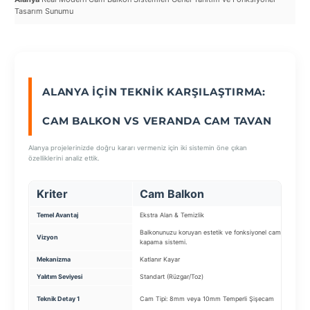
Ala
Tasarım Sunumu
Kul
SEÇ
ALANYA İÇIN TEKNIK KARŞILAŞTIRMA:
CAM BALKON VS VERANDA CAM TAVAN
Alanya projelerinizde doğru kararı vermeniz için iki sistemin öne çıkan
özelliklerini analiz ettik.
Kriter
Cam Balkon
Temel Avantaj
Ekstra Alan & Temizlik
Do
Balkonunuzu koruyan estetik ve fonksiyonel cam
G
Vizyon
kapama sistemi.
s
Mekanizma
Katlanır Kayar
S
Yalıtım Seviyesi
Standart (Rüzgar/Toz)
Y
C
Teknik Detay 1
Cam Tipi: 8mm veya 10mm Temperli Şişecam
(