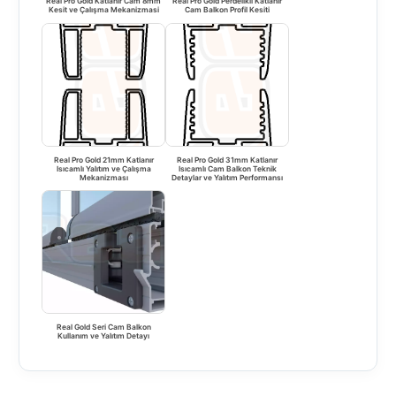
Real Pro Gold Katlanır Cam 8mm
Real Pro Gold Perdelikli Katlanır
Kesit ve Çalışma Mekanizmasi
Cam Balkon Profil Kesiti
Real Pro Gold 21mm Katlanır
Real Pro Gold 31mm Katlanır
Isıcamlı Yalıtım ve Çalışma
Isıcamlı Cam Balkon Teknik
Mekanizması
Detaylar ve Yalıtım Performansı
Real Gold Seri Cam Balkon
Kullanım ve Yalıtım Detayı