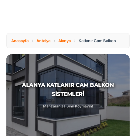
Tüm
Bosnia
Ülkeler
and
Herzegovina
Türkçe
Bulgaria
Canada
›
›
›
Anasayfa
Antalya
Alanya
Katlanır Cam Balkon
Czech
Netherlands
Republic
ALANYA KATLANIR CAM BALKON
Poland
Romania
SISTEMLERI
Manzaranıza Sınır Koymayın!
Switzerland
Turkey
United