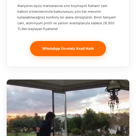
Banja
Alanya’nın eşsiz manzarasına sınır koymayın! Katlanır cam
Luka
balkon sistemlerimizle balkonunuzu yılın her mevsimi
kullanabileceğiniz konforlu bir alana dönüştürün. 8mm temperli
cam, alüminyum profil ve yalıtım avantajlarıyla sadece 26.950
Bingöl
TL’den başlayan fiyatlarla!
Bitlis
Bosnia and
WhatsApp Ücretsiz Keşif Hattı
Herzegovina
București
Bulgaristan
Bursa
Çanakkale
Çekya
Diyarbakır