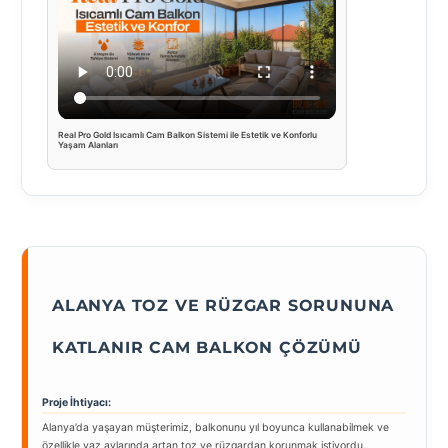
Real Pro Gold Isıcamlı Cam Balkon Sistemi ile Estetik ve Konforlu
Yaşam Alanları
ALANYA TOZ VE RÜZGAR SORUNUNA
KATLANIR CAM BALKON ÇÖZÜMÜ
Proje İhtiyacı:
Alanya’da yaşayan müşterimiz, balkonunu yıl boyunca kullanabilmek ve
özellikle yaz aylarında artan toz ve rüzgardan korunmak istiyordu.