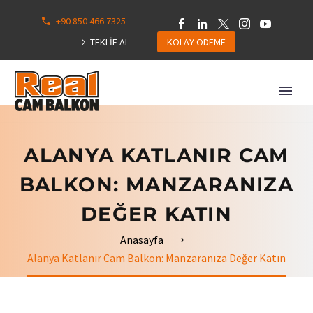
+90 850 466 7325
0
113
TEKLİF AL
KOLAY ÖDEME
Hepsini
Göster
ALANYA KATLANIR CAM
BALKON: MANZARANIZA
DEĞER KATIN
Anasayfa
Alanya Katlanır Cam Balkon: Manzaranıza Değer Katın