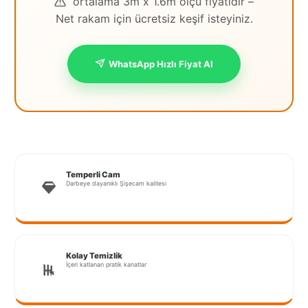
ortalama 3m x 1.6m ölçü fiyatıdır –
Net rakam için ücretsiz keşif isteyiniz.
İstanbul
Anadolu
WhatsApp Hızlı Fiyat Al
İstanbul
Avrupa
İzmir
Kırklareli
Kocaeli
Temperli Cam
Darbeye dayanıklı Şişecam kalitesi
Lubrza
Manisa
Muğla
Kolay Temizlik
İçeri katlanan pratik kanatlar
Muş