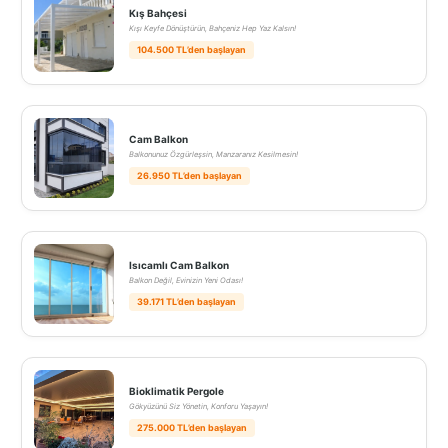
Kış Bahçesi
Kışı Keyfe Dönüştürün, Bahçeniz Hep Yaz Kalsın!
104.500 TL’den başlayan
Cam Balkon
Balkonunuz Özgürleşsin, Manzaranız Kesilmesin!
26.950 TL’den başlayan
Isıcamlı Cam Balkon
Balkon Değil, Evinizin Yeni Odası!
39.171 TL’den başlayan
Bioklimatik Pergole
Gökyüzünü Siz Yönetin, Konforu Yaşayın!
275.000 TL’den başlayan