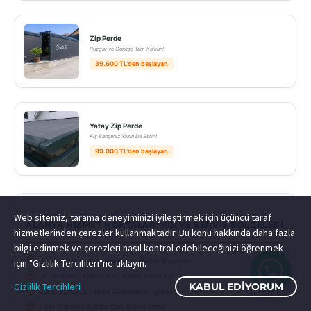
Zip Perde
Rüzgar ve Güneşe Tam Kalkan!
39.600 TL’den başlayan
Yatay Zip Perde
Kış Bahçeniz Yazın Da Serin!
99.000 TL’den başlayan
Web sitemiz, tarama deneyiminizi iyileştirmek için üçüncü taraf
ALANYA HIZMET NOKTALARIMIZ VE SERVIS BÖLGELERI
hizmetlerinden çerezler kullanmaktadır. Bu konu hakkında daha fazla
bilgi edinmek ve çerezleri nasıl kontrol edebileceğinizi öğrenmek
için "Gizlilik Tercihleri"ne tıklayın.
Mahmutlar Mahallesi Katlanır Cam Balkon Sistemleri
Oba Mahallesi Katlanır Cam Balkon Servis Ağı
Gizlilik Tercihleri
KABUL EDIYORUM
Cikcilli Mahallesi Katlanır Cam Balkon Fiyatları
Saray Mahallesi Katlanır Cam Balkon Tamiri