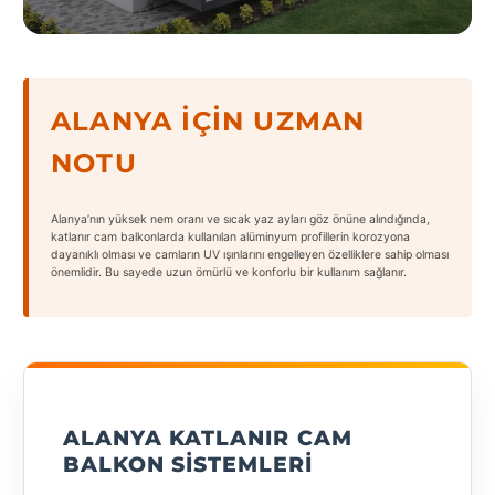
States
ALANYA İÇIN UZMAN
NOTU
Tüm
Şehirler
Alanya’nın yüksek nem oranı ve sıcak yaz ayları göz önüne alındığında,
Adana
katlanır cam balkonlarda kullanılan alüminyum profillerin korozyona
dayanıklı olması ve camların UV ışınlarını engelleyen özelliklere sahip olması
önemlidir. Bu sayede uzun ömürlü ve konforlu bir kullanım sağlanır.
Adıyaman
Afyonkarahisar
Antalya
Aydın
ALANYA KATLANIR CAM
Balıkesir
BALKON SISTEMLERI