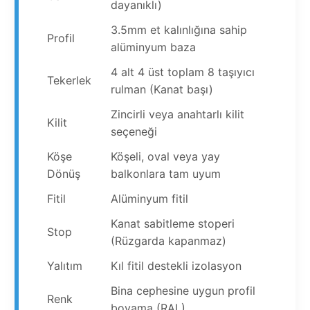
dayanıklı)
3.5mm et kalınlığına sahip
Profil
alüminyum baza
4 alt 4 üst toplam 8 taşıyıcı
Tekerlek
rulman (Kanat başı)
Zincirli veya anahtarlı kilit
Kilit
seçeneği
Köşe
Köşeli, oval veya yay
Dönüş
balkonlara tam uyum
Fitil
Alüminyum fitil
Kanat sabitleme stoperi
Stop
(Rüzgarda kapanmaz)
Yalıtım
Kıl fitil destekli izolasyon
Bina cephesine uygun profil
Renk
boyama (RAL)