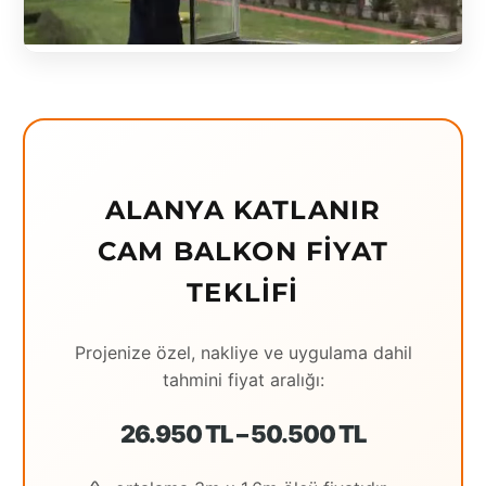
Eching
Edirne
Elazığ
Erzincan
ALANYA KATLANIR
Erzrum
CAM BALKON FIYAT
Eskişehir
TEKLIFI
Gaziantep
Giresun
Projenize özel, nakliye ve uygulama dahil
tahmini fiyat aralığı:
Hatay
Houston
26.950 TL – 50.500 TL
İstanbul