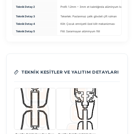
K
Teknik Detay 2
Profil: 1.2mm – 3mm et kalınlığında alüminyum kasa
ba
Teknik Detay 3
Tekerlek: Paslanmaz çelik gövdeli çift rulman
I
Teknik Detay 4
Kilit: Çocuk emniyetli özel kilit mekanizması
S
Teknik Detay 5
Fitil: Sararmayan alüminyum fitil
R
TEKNIK KESITLER VE YALITIM DETAYLARI