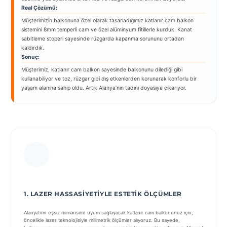
Real Çözümü:
Müşterimizin balkonuna özel olarak tasarladığımız katlanır cam balkon
sistemini 8mm temperli cam ve özel alüminyum fitillerle kurduk. Kanat
sabitleme stoperi sayesinde rüzgarda kapanma sorununu ortadan
kaldırdık.
Sonuç:
Müşterimiz, katlanır cam balkon sayesinde balkonunu dilediği gibi
kullanabiliyor ve toz, rüzgar gibi dış etkenlerden korunarak konforlu bir
yaşam alanına sahip oldu. Artık Alanya’nın tadını doyasıya çıkarıyor.
1. LAZER HASSASIYETIYLE ESTETIK ÖLÇÜMLER
Alanya’nın eşsiz mimarisine uyum sağlayacak katlanır cam balkonunuz için,
öncelikle lazer teknolojisiyle milimetrik ölçümler alıyoruz. Bu sayede,