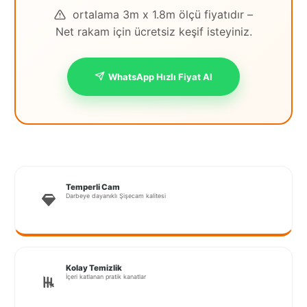
ortalama 3m x 1.8m ölçü fiyatıdır –
İstanbul
Net rakam için ücretsiz keşif isteyiniz.
Anadolu
İstanbul
WhatsApp Hızlı Fiyat Al
Avrupa
İzmir
Kırklareli
Kocaeli
Temperli Cam
Darbeye dayanıklı Şişecam kalitesi
Lubrza
Manisa
Muğla
Kolay Temizlik
İçeri katlanan pratik kanatlar
Muş