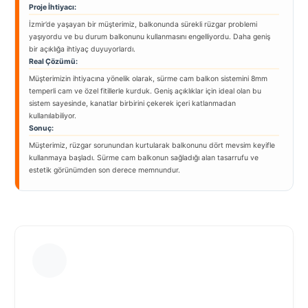
Proje İhtiyacı:
İzmir’de yaşayan bir müşterimiz, balkonunda sürekli rüzgar problemi
yaşıyordu ve bu durum balkonunu kullanmasını engelliyordu. Daha geniş
bir açıklığa ihtiyaç duyuyorlardı.
Real Çözümü:
Müşterimizin ihtiyacına yönelik olarak, sürme cam balkon sistemini 8mm
temperli cam ve özel fitillerle kurduk. Geniş açıklıklar için ideal olan bu
sistem sayesinde, kanatlar birbirini çekerek içeri katlanmadan
kullanılabiliyor.
Sonuç:
Müşterimiz, rüzgar sorunundan kurtularak balkonunu dört mevsim keyifle
kullanmaya başladı. Sürme cam balkonun sağladığı alan tasarrufu ve
estetik görünümden son derece memnundur.