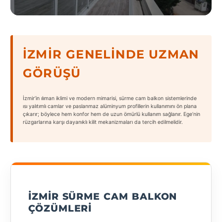
geçiş
States
yapın
İZMIR GENELINDE UZMAN
GÖRÜŞÜ
Tüm
Şehirler
İzmir’in ılıman iklimi ve modern mimarisi, sürme cam balkon sistemlerinde
Adana
ısı yalıtımlı camlar ve paslanmaz alüminyum profillerin kullanımını ön plana
çıkarır; böylece hem konfor hem de uzun ömürlü kullanım sağlanır. Ege’nin
rüzgarlarına karşı dayanıklı kilit mekanizmaları da tercih edilmelidir.
Adıyaman
Afyonkarahisar
Antalya
Aydın
İZMIR SÜRME CAM BALKON
Balıkesir
ÇÖZÜMLERI