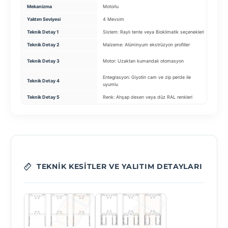
Mekanizma
Motorlu
Motor
Yalıtım Seviyesi
4 Mevsim
Su/G
Teknik Detay 1
Sistem: Raylı tente veya Bioklimatik seçenekleri
Kumaş
Teknik Detay 2
Malzeme: Alüminyum ekstrüzyon profiller
Motor
Aydın
Teknik Detay 3
Motor: Uzaktan kumandalı otomasyon
(Dimm
Entegrasyon: Giyotin cam ve zip perde ile
Teknik Detay 4
Profil
uyumlu
Teknik Detay 5
Renk: Ahşap desen veya düz RAL renkleri
Su Tah
TEKNIK KESITLER VE YALITIM DETAYLARI