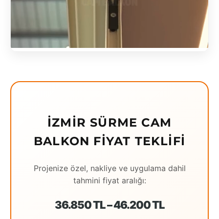
Eching
Edirne
Elazığ
Erzincan
Erzrum
Eskişehir
İZMIR SÜRME CAM
Gaziantep
BALKON FIYAT TEKLIFI
Giresun
Projenize özel, nakliye ve uygulama dahil
Hatay
tahmini fiyat aralığı:
Houston
36.850 TL – 46.200 TL
İstanbul